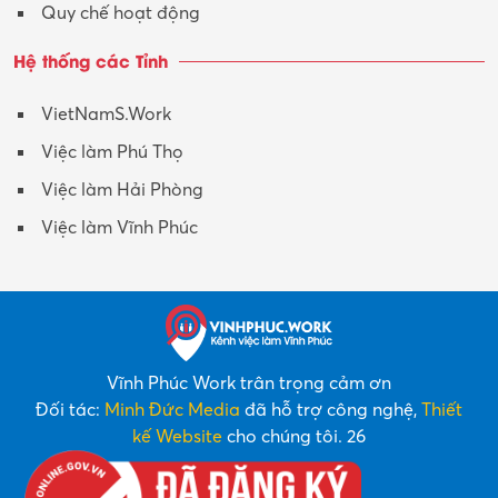
Quy chế hoạt động
Hệ thống các Tỉnh
VietNamS.Work
Việc làm Phú Thọ
Việc làm Hải Phòng
Việc làm Vĩnh Phúc
Vĩnh Phúc Work trân trọng cảm ơn
Đối tác:
Minh Đức Media
đã hỗ trợ công nghệ,
Thiết
kế Website
cho chúng tôi. 26