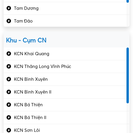
Kế toán – Kiểm toán
Tam Dương
Kho vận – Thủ quỹ
Tam Đảo
Kiểm soát chất lượng
Yên Lạc
Kỹ sư cơ khí
Khu - Cụm CN
Gần Vĩnh Phúc
Kỹ sư điện
KCN Khai Quang
Kỹ thuật cao
KCN Thăng Long Vĩnh Phúc
Kỹ thuật mạng – IT
KCN Bình Xuyên
Làm bán thời gian
KCN Bình Xuyên II
Lao động phổ thông
KCN Bá Thiện
Lập trình – Phát triển
KCN Bá Thiện II
Luật – Công chứng
KCN Sơn Lôi