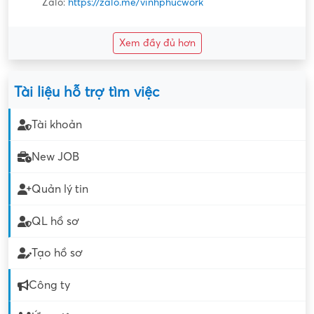
Zalo:
https://zalo.me/vinhphucwork
Xem đầy đủ hơn
Tài liệu hỗ trợ tìm việc
Tài khoản
New JOB
Quản lý tin
QL hồ sơ
Tạo hồ sơ
Công ty