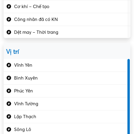
Cơ khí – Chế tạo
Công nhân đã có KN
Dệt may – Thời trang
Dịch vụ giải trí
Vị trí
Du lịch – Nhà hàng
Vĩnh Yên
Điện tử – Điện lạnh
Bình Xuyên
Điều hóa
Phúc Yên
Giáo dục – Sư phạm
Vĩnh Tường
Hành chính – VP
Lập Thạch
Hóa chất
Sông Lô