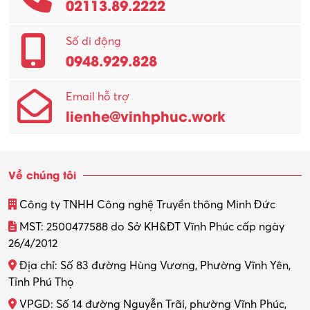
02113.89.2222
Promotion Girl (PG)
Quản lý – Giám đốc
Số di động
0948.929.828
Quản lý chất lượng – QC
Email hỗ trợ
Quản lý sản xuất
lienhe@vinhphuc.work
Quản trị kinh doanh
Sinh viên làm thêm
Về chúng tôi
Thiết kế
Công ty TNHH Công nghệ Truyền thông Minh Đức
Thiết kế đồ họa
MST: 2500477588 do Sở KH&ĐT Vĩnh Phúc cấp ngày
26/4/2012
Thiết kế nội thất
Địa chỉ: Số 83 đường Hùng Vương, Phường Vĩnh Yên,
Thợ máy – Ô tô – Xe máy
Tỉnh Phú Thọ
VPGD: Số 14 đường Nguyễn Trãi, phường Vĩnh Phúc,
Thực tập