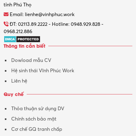
tỉnh Phú Thọ
Thương mại điện tử
Email: lienhe@vinhphuc.work
Tổ chức sự kiện – Quà tặng
ĐT: 02113.89.2222 - Hotline: 0948.929.828 -
0968.212.886
Trợ lý
Thông tin cần biết
Tư vấn
Dowload mẫu CV
Tư vấn – Kiến trúc
Hệ sinh thái Vĩnh Phúc Work
Vận hành máy phay CNC
Liên hệ
Vận tải – Lái xe
Quy chế
Xây dựng
Thỏa thuận sử dụng DV
Xuất nhập khẩu
Chính sách bảo mật
Y tế-Dược
Cơ chế GQ tranh chấp