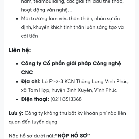
năm, teambuilding, các giải thi đấu thể thao,
hoạt động văn nghệ…
Môi trường làm việc thân thiện, nhân sự ổn
định, khuyến khích tinh thần luôn sáng tạo và
cải tiến
Liên hệ:
Công ty Cổ phần giải pháp Công nghệ
CNC
Địa chỉ:
Lô F1-2-3 KCN Thăng Long Vĩnh Phúc,
xã Tam Hợp, huyện Bình Xuyên, Vĩnh Phúc
Điện thoại:
(0211)3513368
Lưu ý:
Công ty không thu bất kỳ khoản phí nào liên
quan đến tuyển dụng.
“NỘP HỒ SƠ”
Nộp hồ sơ dưới nút: