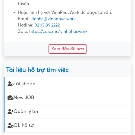
tuyển
Hoặc liên hệ với VinhPhucWork để được tư vấn:
Email:
lienhe@vinhphuc.work
Hotline:
02113.89.2222
Zalo:
https://zalo.me/vinhphucwork
Xem đầy đủ hơn
Tài liệu hỗ trợ tìm việc
Tài khoản
New JOB
Quản lý tin
QL hồ sơ