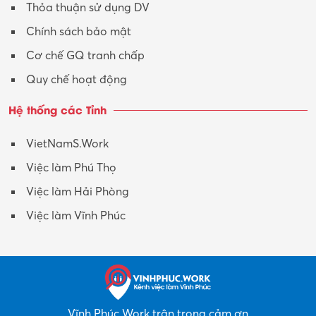
Thỏa thuận sử dụng DV
Xuất nhập khẩu
Chính sách bảo mật
Y tế-Dược
Cơ chế GQ tranh chấp
Quy chế hoạt động
Hệ thống các Tỉnh
VietNamS.Work
Việc làm Phú Thọ
Việc làm Hải Phòng
Việc làm Vĩnh Phúc
Vĩnh Phúc Work trân trọng cảm ơn