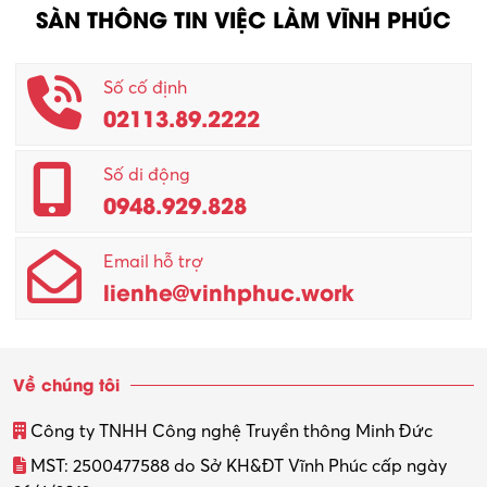
SÀN THÔNG TIN VIỆC LÀM VĨNH PHÚC
Nhân viên CSKH
Phục vụ khác
Số cố định
02113.89.2222
Promotion Girl (PG)
Quản lý – Giám đốc
Số di động
0948.929.828
Quản lý chất lượng – QC
Email hỗ trợ
Quản lý sản xuất
lienhe@vinhphuc.work
Quản trị kinh doanh
Sinh viên làm thêm
Về chúng tôi
Thiết kế
Công ty TNHH Công nghệ Truyền thông Minh Đức
Thiết kế đồ họa
MST: 2500477588 do Sở KH&ĐT Vĩnh Phúc cấp ngày