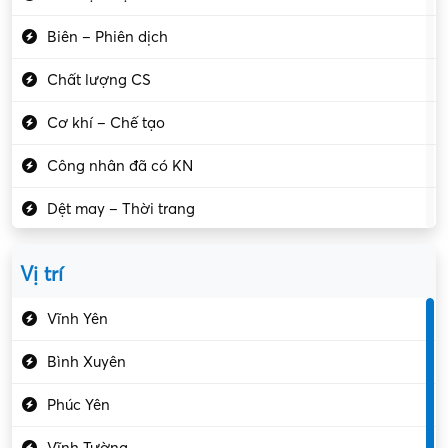
Biên – Phiên dịch
Chất lượng CS
Cơ khí – Chế tạo
Công nhân đã có KN
Dệt may – Thời trang
Dịch vụ giải trí
Vị trí
Du lịch – Nhà hàng
Vĩnh Yên
Điện tử – Điện lạnh
Bình Xuyên
Điều hóa
Phúc Yên
Giáo dục – Sư phạm
Vĩnh Tường