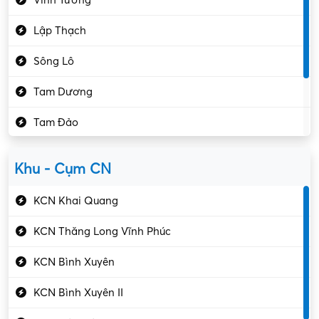
Hành chính – VP
Lập Thạch
Hóa chất
Sông Lô
Kế toán – Kiểm toán
Tam Dương
Kho vận – Thủ quỹ
Tam Đảo
Kiểm soát chất lượng
Yên Lạc
Kỹ sư cơ khí
Khu - Cụm CN
Gần Vĩnh Phúc
Kỹ sư điện
KCN Khai Quang
Kỹ thuật cao
KCN Thăng Long Vĩnh Phúc
Kỹ thuật mạng – IT
KCN Bình Xuyên
Làm bán thời gian
KCN Bình Xuyên II