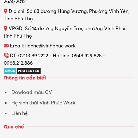
26/4/2012
Thiết kế nội thất
Địa chỉ: Số 83 đường Hùng Vương, Phường Vĩnh Yên,
Thợ máy – Ô tô – Xe máy
Tỉnh Phú Thọ
VPGD: Số 14 đường Nguyễn Trãi, phường Vĩnh Phúc,
Thực tập
tỉnh Phú Thọ
Thương mại điện tử
Email: lienhe@vinhphuc.work
Tổ chức sự kiện – Quà tặng
ĐT: 02113.89.2222 - Hotline: 0948.929.828 -
0968.212.886
Trợ lý
Thông tin cần biết
Tư vấn
Dowload mẫu CV
Tư vấn – Kiến trúc
Hệ sinh thái Vĩnh Phúc Work
Vận hành máy phay CNC
Liên hệ
Vận tải – Lái xe
Quy chế
Xây dựng