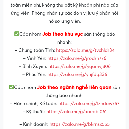
toàn miễn phí, không thu bất kỳ khoản phí nào của
ứng viên. Phòng nhân sự các đơn vị lưu ý phản hồi
hồ sơ ứng viên.
Job theo khu vực
Các nhóm
sàn thông báo
nhanh:
– Chung toàn Tỉnh:
https://zalo.me/g/tvxhld134
– Vĩnh Yên:
https://zalo.me/g/jrodrn776
– Bình Xuyên:
https://zalo.me/g/yqamvj806
– Phúc Yên:
https://zalo.me/g/yhjfdq336
Job theo ngành nghề liên quan
Các nhóm
sàn
thông báo nhanh:
– Hành chính, Kế toán:
https://zalo.me/g/fzhdow757
– Kỹ thuật:
https://zalo.me/g/ooeobi061
– Kinh doanh:
https://zalo.me/g/bkrnsx555