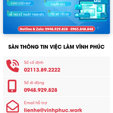
SÀN THÔNG TIN VIỆC LÀM VĨNH PHÚC
Số cố định
02113.89.2222
Số di động
0948.929.828
Email hỗ trợ
lienhe@vinhphuc.work