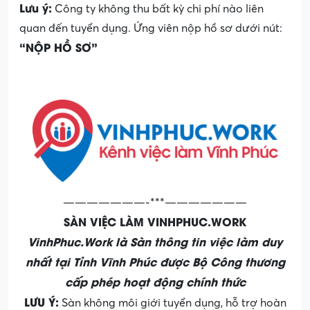
Lưu ý:
Công ty không thu bất kỳ chi phí nào liên
quan đến tuyển dụng. Ứng viên nộp hồ sơ dưới nút:
“NỘP HỒ SƠ”
———————-***———————
SÀN VIỆC LÀM VINHPHUC.WORK
VinhPhuc.Work là Sàn thông tin việc làm duy
nhất tại Tỉnh Vĩnh Phúc được Bộ Công thương
cấp phép hoạt động chính thức
LƯU Ý:
Sàn không môi giới tuyển dụng, hỗ trợ hoàn