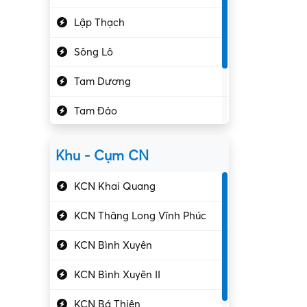
Hành chính – VP
Lập Thạch
Hóa chất
Sông Lô
Kế toán – Kiểm toán
Tam Dương
Kho vận – Thủ quỹ
Tam Đảo
Kiểm soát chất lượng
Yên Lạc
Kỹ sư cơ khí
Khu - Cụm CN
Gần Vĩnh Phúc
Kỹ sư điện
KCN Khai Quang
Kỹ thuật cao
KCN Thăng Long Vĩnh Phúc
Kỹ thuật mạng – IT
KCN Bình Xuyên
Làm bán thời gian
KCN Bình Xuyên II
Lao động phổ thông
KCN Bá Thiện