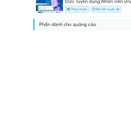
Đức Tuyển dụng Nhân viên ứn
Thỏa thuận
Đến khi tuyển đủ
Phần dành cho quảng cáo
Yêu cầu nộp phí phỏng v
giữ chỗ...