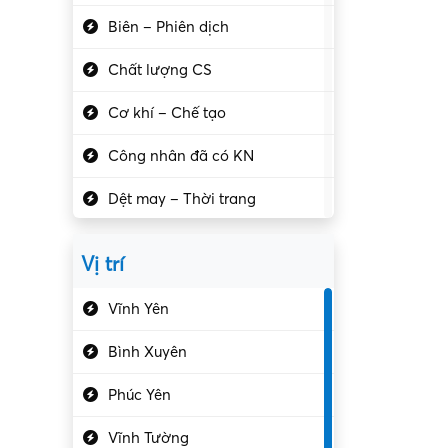
Biên – Phiên dịch
Chất lượng CS
Cơ khí – Chế tạo
Công nhân đã có KN
Dệt may – Thời trang
Dịch vụ giải trí
Vị trí
Du lịch – Nhà hàng
Vĩnh Yên
Điện tử – Điện lạnh
Bình Xuyên
Điều hóa
Phúc Yên
Giáo dục – Sư phạm
Vĩnh Tường