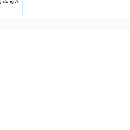
g dụng AI
ấn, phí
Yêu cầu ký kết giấy tờ không rõ
Địa điểm phỏng vấn
ràng hoặc nộp giấy tờ gốc
thường