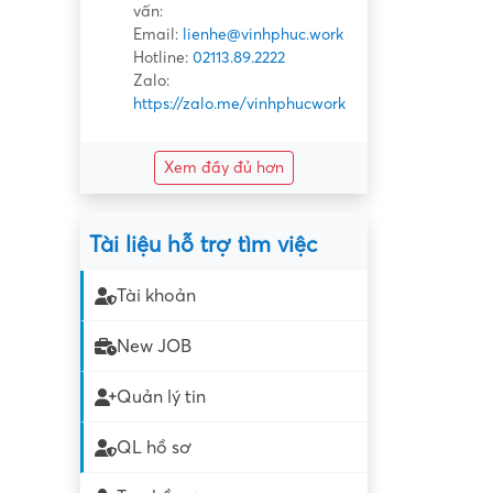
vấn:
Email:
lienhe@vinhphuc.work
Hotline:
02113.89.2222
Zalo:
https://zalo.me/vinhphucwork
Xem đầy đủ hơn
Tài liệu hỗ trợ tìm việc
Tài khoản
New JOB
Quản lý tin
QL hồ sơ