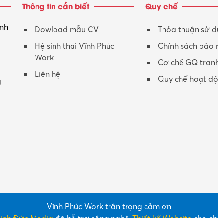
Thông tin cần biết
Quy chế
inh
Dowload mẫu CV
Thỏa thuận sử 
Hệ sinh thái Vĩnh Phúc
Chính sách bảo
Work
Cơ chế GQ tran
Liên hệ
Quy chế hoạt đ
g
Vĩnh Phúc Work trân trọng cảm ơn