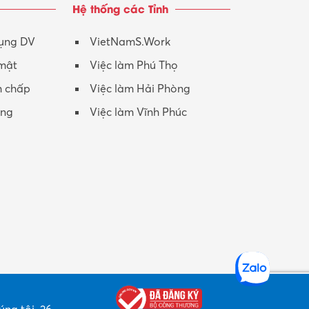
Hệ thống các Tỉnh
Nhân viên CSKH
Phục vụ khác
dụng DV
VietNamS.Work
 mật
Việc làm Phú Thọ
Promotion Girl (PG)
h chấp
Việc làm Hải Phòng
Quản lý – Giám đốc
ộng
Việc làm Vĩnh Phúc
Quản lý chất lượng – QC
Quản lý sản xuất
Quản trị kinh doanh
Sinh viên làm thêm
Thiết kế
Thiết kế đồ họa
Thiết kế nội thất