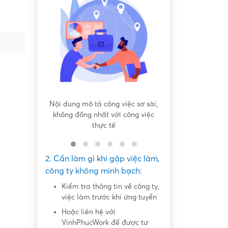
 bất bình
Nội dung mô tả công việc sơ sài,
Hứa hẹn "việc nh
không đồng nhất với công việc
dàng lấy ti
thực tế
2. Cần làm gì khi gặp việc làm,
công ty không minh bạch:
Kiểm tra thông tin về công ty,
việc làm trước khi ứng tuyển
Hoặc liên hệ với
VinhPhucWork để được tư