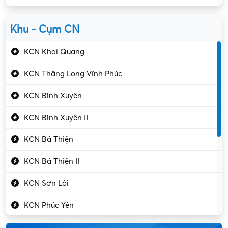
Kiểm soát chất lượng
Yên Lạc
Kỹ sư cơ khí
Khu - Cụm CN
Gần Vĩnh Phúc
Kỹ sư điện
KCN Khai Quang
Kỹ thuật cao
KCN Thăng Long Vĩnh Phúc
Kỹ thuật mạng – IT
KCN Bình Xuyên
Làm bán thời gian
KCN Bình Xuyên II
Lao động phổ thông
KCN Bá Thiện
Lập trình – Phát triển
KCN Bá Thiện II
Luật – Công chứng
KCN Sơn Lôi
Marketing – PR
KCN Phúc Yên
Mỹ phẩm – Trang sức
Khu CN Đồng Sóc