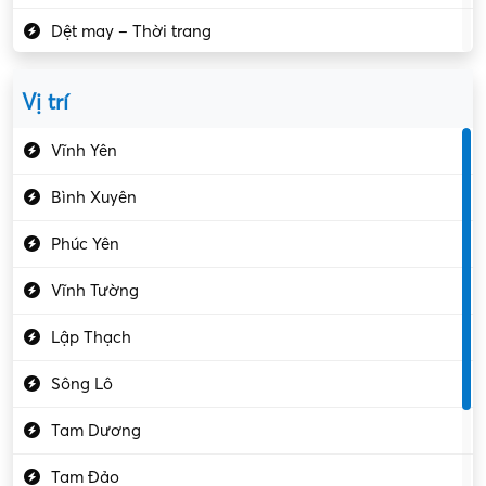
Dệt may – Thời trang
Dịch vụ giải trí
Vị trí
Du lịch – Nhà hàng
Vĩnh Yên
Điện tử – Điện lạnh
Bình Xuyên
Điều hóa
Phúc Yên
Giáo dục – Sư phạm
Vĩnh Tường
Hành chính – VP
Lập Thạch
Hóa chất
Sông Lô
Kế toán – Kiểm toán
Tam Dương
Kho vận – Thủ quỹ
Tam Đảo