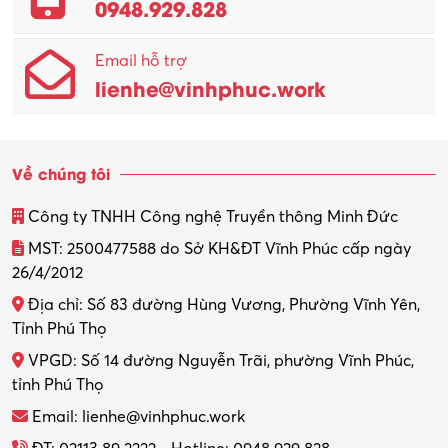
0948.929.828
Quản lý chất lượng – QC
Email hỗ trợ
Quản lý sản xuất
lienhe@vinhphuc.work
Quản trị kinh doanh
Sinh viên làm thêm
Về chúng tôi
Thiết kế
Công ty TNHH Công nghệ Truyền thông Minh Đức
Thiết kế đồ họa
MST: 2500477588 do Sở KH&ĐT Vĩnh Phúc cấp ngày
26/4/2012
Thiết kế nội thất
Địa chỉ: Số 83 đường Hùng Vương, Phường Vĩnh Yên,
Thợ máy – Ô tô – Xe máy
Tỉnh Phú Thọ
VPGD: Số 14 đường Nguyễn Trãi, phường Vĩnh Phúc,
Thực tập
tỉnh Phú Thọ
Thương mại điện tử
Email: lienhe@vinhphuc.work
Tổ chức sự kiện – Quà tặng