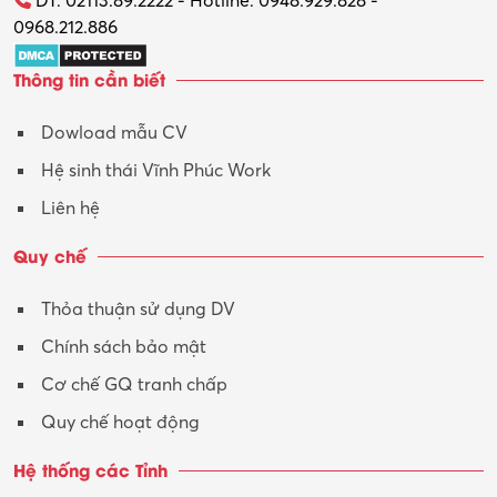
ĐT: 02113.89.2222 - Hotline: 0948.929.828 -
0968.212.886
Trợ lý
Thông tin cần biết
Tư vấn
Dowload mẫu CV
Tư vấn – Kiến trúc
Hệ sinh thái Vĩnh Phúc Work
Vận hành máy phay CNC
Liên hệ
Vận tải – Lái xe
Quy chế
Xây dựng
Thỏa thuận sử dụng DV
Xuất nhập khẩu
Chính sách bảo mật
Y tế-Dược
Cơ chế GQ tranh chấp
Quy chế hoạt động
Hệ thống các Tỉnh