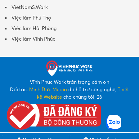
VietNamS.Work
Việc làm Phú Thọ
Việc làm Hải Phòng
Việc làm Vĩnh Phúc
Vĩnh Phúc Work trân trọng cảm ơn
Đối tác:
Minh Đức Media
đã hỗ trợ công nghệ,
Thiết
kế Website
cho chúng tôi. 26