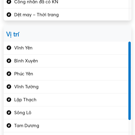
Công nhân đã có KN
Dệt may – Thời trang
Dịch vụ giải trí
Vị trí
Du lịch – Nhà hàng
Vĩnh Yên
Điện tử – Điện lạnh
Bình Xuyên
Điều hóa
Phúc Yên
Giáo dục – Sư phạm
Vĩnh Tường
Hành chính – VP
Lập Thạch
Hóa chất
Sông Lô
Kế toán – Kiểm toán
Tam Dương
Kho vận – Thủ quỹ