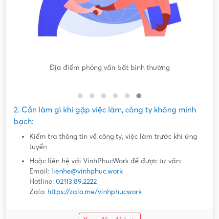
gốc
Địa điểm phỏng vấn bất bình thường
Nộ
2. Cần làm gì khi gặp việc làm, công ty không minh
bạch:
Kiểm tra thông tin về công ty, việc làm trước khi ứng
tuyển
Hoặc liên hệ với VinhPhucWork để được tư vấn:
Email:
lienhe@vinhphuc.work
Hotline:
02113.89.2222
Zalo:
https://zalo.me/vinhphucwork