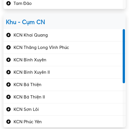
Tam Đảo
Kiểm soát chất lượng
Yên Lạc
Kỹ sư cơ khí
Khu - Cụm CN
Gần Vĩnh Phúc
Kỹ sư điện
KCN Khai Quang
Kỹ thuật cao
KCN Thăng Long Vĩnh Phúc
Kỹ thuật mạng – IT
KCN Bình Xuyên
Làm bán thời gian
KCN Bình Xuyên II
Lao động phổ thông
KCN Bá Thiện
Lập trình – Phát triển
KCN Bá Thiện II
Luật – Công chứng
KCN Sơn Lôi
Marketing – PR
KCN Phúc Yên