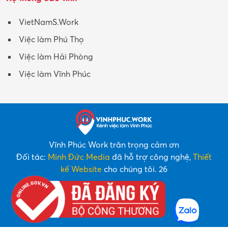
VietNamS.Work
Việc làm Phú Thọ
Việc làm Hải Phòng
Việc làm Vĩnh Phúc
Vĩnh Phúc Work trân trọng cảm ơn
Đối tác:
Minh Đức Media
đã hỗ trợ công nghệ,
Thiết
kế Website
cho chúng tôi. 26