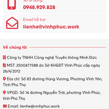
Số di động
0948.929.828
Quản lý chất lượng – QC
Email hỗ trợ
Quản lý sản xuất
lienhe@vinhphuc.work
Quản trị kinh doanh
Sinh viên làm thêm
Về chúng tôi
Thiết kế
Công ty TNHH Công nghệ Truyền thông Minh Đức
Thiết kế đồ họa
MST: 2500477588 do Sở KH&ĐT Vĩnh Phúc cấp ngày
26/4/2012
Thiết kế nội thất
Địa chỉ: Số 83 đường Hùng Vương, Phường Vĩnh Yên,
Thợ máy – Ô tô – Xe máy
Tỉnh Phú Thọ
VPGD: Số 14 đường Nguyễn Trãi, phường Vĩnh Phúc,
Thực tập
tỉnh Phú Thọ
Thương mại điện tử
Email: lienhe@vinhphuc.work