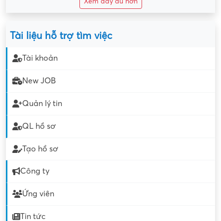
Xem đầy đủ hơn
Tài liệu hỗ trợ tìm việc
Tài khoản
New JOB
Quản lý tin
QL hồ sơ
Tạo hồ sơ
Công ty
Ứng viên
Tin tức