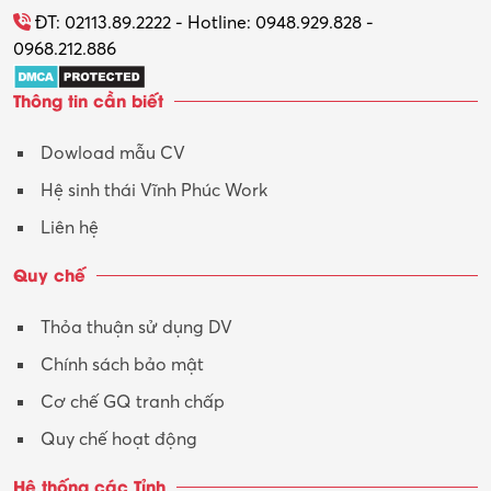
Tổ chức sự kiện – Quà tặng
ĐT: 02113.89.2222 - Hotline: 0948.929.828 -
0968.212.886
Trợ lý
Thông tin cần biết
Tư vấn
Dowload mẫu CV
Tư vấn – Kiến trúc
Hệ sinh thái Vĩnh Phúc Work
Vận hành máy phay CNC
Liên hệ
Vận tải – Lái xe
Quy chế
Xây dựng
Thỏa thuận sử dụng DV
Xuất nhập khẩu
Chính sách bảo mật
Y tế-Dược
Cơ chế GQ tranh chấp
Quy chế hoạt động
Hệ thống các Tỉnh