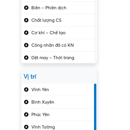
Biên – Phiên dịch
Chất lượng CS
Cơ khí – Chế tạo
Công nhân đã có KN
Dệt may – Thời trang
Dịch vụ giải trí
Vị trí
Du lịch – Nhà hàng
Vĩnh Yên
Điện tử – Điện lạnh
Bình Xuyên
Điều hóa
Phúc Yên
Giáo dục – Sư phạm
Vĩnh Tường