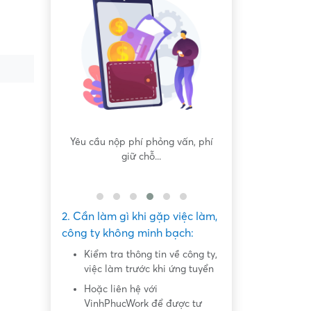
 tiền, làm
Yêu cầu nộp phí phỏng vấn, phí
Yêu cầu ký kết g
giữ chỗ...
ràng hoặc nộp
2. Cần làm gì khi gặp việc làm,
công ty không minh bạch:
Kiểm tra thông tin về công ty,
việc làm trước khi ứng tuyển
Hoặc liên hệ với
VinhPhucWork để được tư