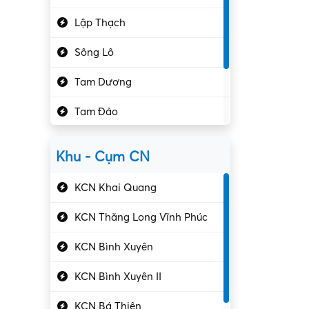
Hành chính – VP
Lập Thạch
Hóa chất
Sông Lô
Kế toán – Kiểm toán
Tam Dương
Kho vận – Thủ quỹ
Tam Đảo
Kiểm soát chất lượng
Yên Lạc
Kỹ sư cơ khí
Khu - Cụm CN
Gần Vĩnh Phúc
Kỹ sư điện
KCN Khai Quang
Kỹ thuật cao
KCN Thăng Long Vĩnh Phúc
Kỹ thuật mạng – IT
KCN Bình Xuyên
Làm bán thời gian
KCN Bình Xuyên II
Lao động phổ thông
KCN Bá Thiện