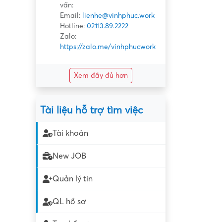
vấn:
Email:
lienhe@vinhphuc.work
Hotline:
02113.89.2222
Zalo:
https://zalo.me/vinhphucwork
Xem đầy đủ hơn
Tài liệu hỗ trợ tìm việc
Tài khoản
New JOB
Quản lý tin
QL hồ sơ