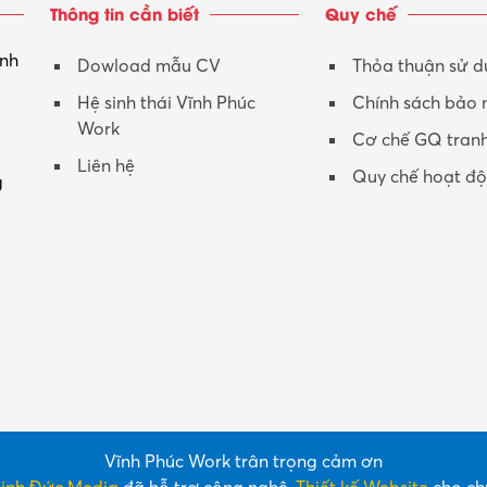
Thông tin cần biết
Quy chế
inh
Dowload mẫu CV
Thỏa thuận sử 
Hệ sinh thái Vĩnh Phúc
Chính sách bảo
Work
Cơ chế GQ tran
Liên hệ
Quy chế hoạt đ
g
Vĩnh Phúc Work trân trọng cảm ơn