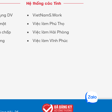
Hệ thống các Tỉnh
Nhân viên CSKH
Phục vụ khác
dụng DV
VietNamS.Work
 mật
Việc làm Phú Thọ
Promotion Girl (PG)
h chấp
Việc làm Hải Phòng
Quản lý – Giám đốc
ộng
Việc làm Vĩnh Phúc
Quản lý chất lượng – QC
Quản lý sản xuất
Quản trị kinh doanh
Sinh viên làm thêm
Thiết kế
Thiết kế đồ họa
Thiết kế nội thất