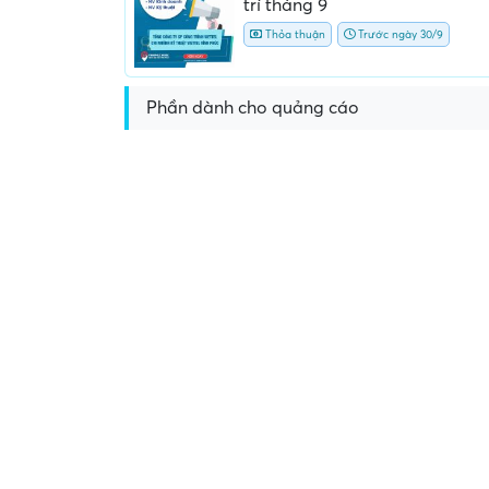
trí tháng 9
Thỏa thuận
Trước ngày 30/9
Phần dành cho quảng cáo
Yêu cầu nộp phí phỏng vấn, phí
Yêu cầu ký kết giấy tờ k
giữ chỗ...
ràng hoặc nộp giấy tờ