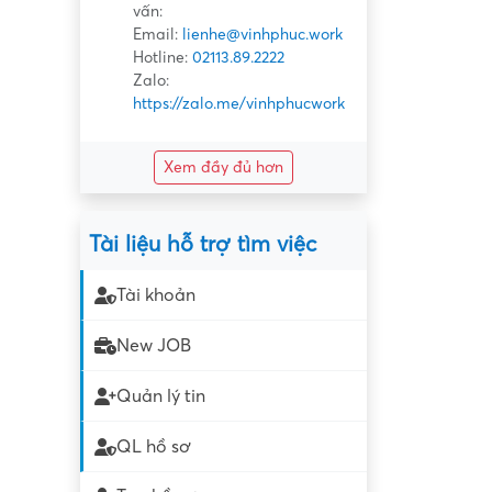
vấn:
Email:
lienhe@vinhphuc.work
Hotline:
02113.89.2222
Zalo:
https://zalo.me/vinhphucwork
Xem đầy đủ hơn
Tài liệu hỗ trợ tìm việc
Tài khoản
New JOB
Quản lý tin
QL hồ sơ