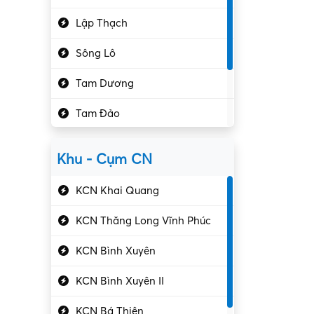
Hành chính – VP
Lập Thạch
Hóa chất
Sông Lô
Kế toán – Kiểm toán
Tam Dương
Kho vận – Thủ quỹ
Tam Đảo
Kiểm soát chất lượng
Yên Lạc
Kỹ sư cơ khí
Khu - Cụm CN
Gần Vĩnh Phúc
Kỹ sư điện
KCN Khai Quang
Kỹ thuật cao
KCN Thăng Long Vĩnh Phúc
Kỹ thuật mạng – IT
KCN Bình Xuyên
Làm bán thời gian
KCN Bình Xuyên II
Lao động phổ thông
KCN Bá Thiện