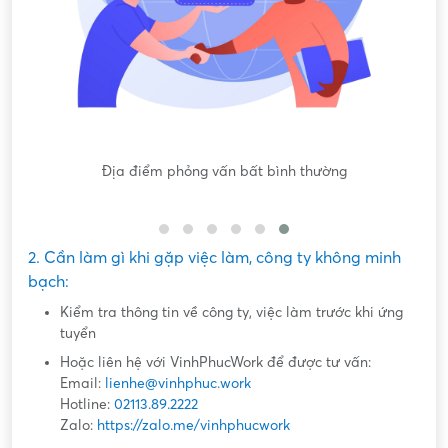
gốc
Địa điểm phỏng vấn bất bình thường
Nộ
2. Cần làm gì khi gặp việc làm, công ty không minh
bạch:
Kiểm tra thông tin về công ty, việc làm trước khi ứng
tuyển
Hoặc liên hệ với VinhPhucWork để được tư vấn:
Email:
lienhe@vinhphuc.work
Hotline:
02113.89.2222
Zalo:
https://zalo.me/vinhphucwork