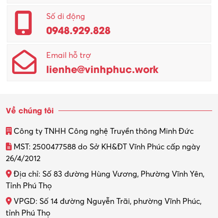
Quản lý – Giám đốc
Số di động
0948.929.828
Quản lý chất lượng – QC
Email hỗ trợ
Quản lý sản xuất
lienhe@vinhphuc.work
Quản trị kinh doanh
Sinh viên làm thêm
Về chúng tôi
Thiết kế
Công ty TNHH Công nghệ Truyền thông Minh Đức
Thiết kế đồ họa
MST: 2500477588 do Sở KH&ĐT Vĩnh Phúc cấp ngày
26/4/2012
Thiết kế nội thất
Địa chỉ: Số 83 đường Hùng Vương, Phường Vĩnh Yên,
Thợ máy – Ô tô – Xe máy
Tỉnh Phú Thọ
VPGD: Số 14 đường Nguyễn Trãi, phường Vĩnh Phúc,
Thực tập
tỉnh Phú Thọ