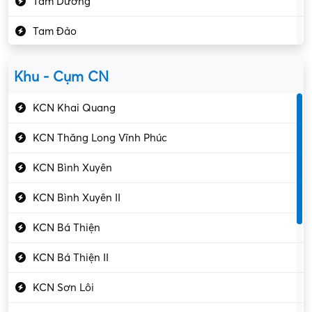
Tam Dương
Kho vận – Thủ quỹ
Tam Đảo
Kiểm soát chất lượng
Yên Lạc
Kỹ sư cơ khí
Khu - Cụm CN
Gần Vĩnh Phúc
Kỹ sư điện
KCN Khai Quang
Kỹ thuật cao
KCN Thăng Long Vĩnh Phúc
Kỹ thuật mạng – IT
KCN Bình Xuyên
Làm bán thời gian
KCN Bình Xuyên II
Lao động phổ thông
KCN Bá Thiện
Lập trình – Phát triển
KCN Bá Thiện II
Luật – Công chứng
KCN Sơn Lôi