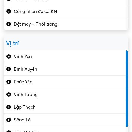
Công nhân đã có KN
Dệt may – Thời trang
Dịch vụ giải trí
Vị trí
Du lịch – Nhà hàng
Vĩnh Yên
Điện tử – Điện lạnh
Bình Xuyên
Điều hóa
Phúc Yên
Giáo dục – Sư phạm
Vĩnh Tường
Hành chính – VP
Lập Thạch
Hóa chất
Sông Lô
Kế toán – Kiểm toán