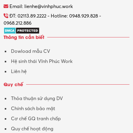
Thương mại điện tử
Email: lienhe@vinhphuc.work
Tổ chức sự kiện – Quà tặng
ĐT: 02113.89.2222 - Hotline: 0948.929.828 -
0968.212.886
Trợ lý
Thông tin cần biết
Tư vấn
Dowload mẫu CV
Tư vấn – Kiến trúc
Hệ sinh thái Vĩnh Phúc Work
Vận hành máy phay CNC
Liên hệ
Vận tải – Lái xe
Quy chế
Xây dựng
Thỏa thuận sử dụng DV
Xuất nhập khẩu
Chính sách bảo mật
Y tế-Dược
Cơ chế GQ tranh chấp
Quy chế hoạt động