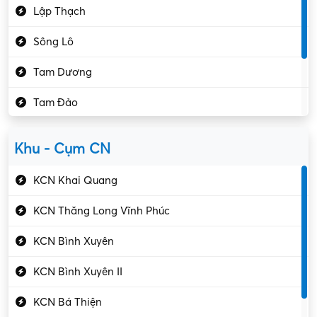
Lập Thạch
Hóa chất
Sông Lô
Kế toán – Kiểm toán
Tam Dương
Kho vận – Thủ quỹ
Tam Đảo
Kiểm soát chất lượng
Yên Lạc
Kỹ sư cơ khí
Khu - Cụm CN
Gần Vĩnh Phúc
Kỹ sư điện
KCN Khai Quang
Kỹ thuật cao
KCN Thăng Long Vĩnh Phúc
Kỹ thuật mạng – IT
KCN Bình Xuyên
Làm bán thời gian
KCN Bình Xuyên II
Lao động phổ thông
KCN Bá Thiện