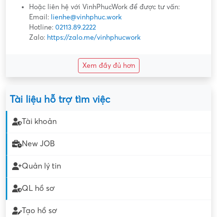
Hoặc liên hệ với VinhPhucWork để được tư vấn:
Email:
lienhe@vinhphuc.work
Hotline:
02113.89.2222
Zalo:
https://zalo.me/vinhphucwork
Xem đầy đủ hơn
Tài liệu hỗ trợ tìm việc
Tài khoản
New JOB
Quản lý tin
QL hồ sơ
Tạo hồ sơ