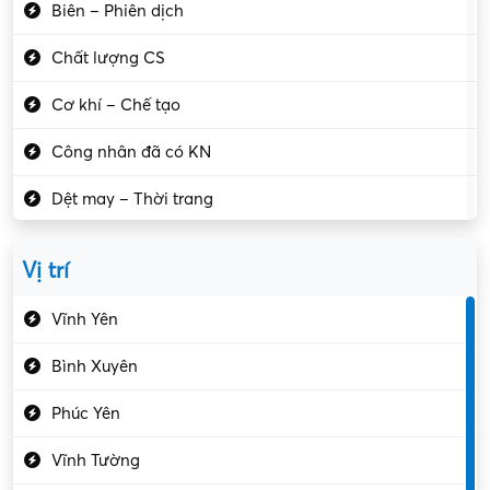
Biên – Phiên dịch
Chất lượng CS
Cơ khí – Chế tạo
Công nhân đã có KN
Dệt may – Thời trang
Dịch vụ giải trí
Vị trí
Du lịch – Nhà hàng
Vĩnh Yên
Điện tử – Điện lạnh
Bình Xuyên
Điều hóa
Phúc Yên
Giáo dục – Sư phạm
Vĩnh Tường
Hành chính – VP