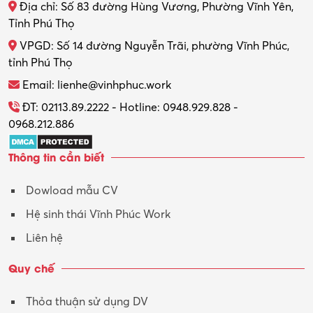
Địa chỉ: Số 83 đường Hùng Vương, Phường Vĩnh Yên,
Thợ máy – Ô tô – Xe máy
Tỉnh Phú Thọ
VPGD: Số 14 đường Nguyễn Trãi, phường Vĩnh Phúc,
Thực tập
tỉnh Phú Thọ
Thương mại điện tử
Email: lienhe@vinhphuc.work
Tổ chức sự kiện – Quà tặng
ĐT: 02113.89.2222 - Hotline: 0948.929.828 -
0968.212.886
Trợ lý
Thông tin cần biết
Tư vấn
Dowload mẫu CV
Tư vấn – Kiến trúc
Hệ sinh thái Vĩnh Phúc Work
Vận hành máy phay CNC
Liên hệ
Vận tải – Lái xe
Quy chế
Xây dựng
Thỏa thuận sử dụng DV