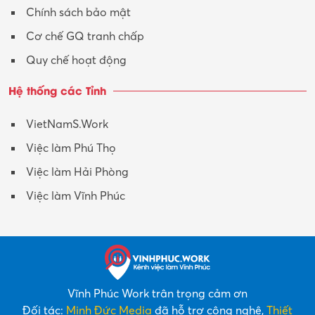
Xuất nhập khẩu
Chính sách bảo mật
Y tế-Dược
Cơ chế GQ tranh chấp
Quy chế hoạt động
Hệ thống các Tỉnh
VietNamS.Work
Việc làm Phú Thọ
Việc làm Hải Phòng
Việc làm Vĩnh Phúc
Vĩnh Phúc Work trân trọng cảm ơn
Đối tác:
Minh Đức Media
đã hỗ trợ công nghệ,
Thiết