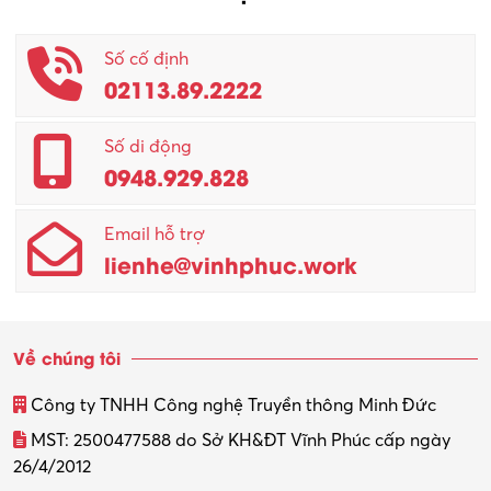
Phục vụ khác
Số cố định
02113.89.2222
Promotion Girl (PG)
Quản lý – Giám đốc
Số di động
0948.929.828
Quản lý chất lượng – QC
Email hỗ trợ
Quản lý sản xuất
lienhe@vinhphuc.work
Quản trị kinh doanh
Sinh viên làm thêm
Về chúng tôi
Thiết kế
Công ty TNHH Công nghệ Truyền thông Minh Đức
Thiết kế đồ họa
MST: 2500477588 do Sở KH&ĐT Vĩnh Phúc cấp ngày
26/4/2012
Thiết kế nội thất