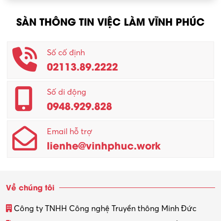
Nông – Lâm nghiệp
SÀN THÔNG TIN VIỆC LÀM VĨNH PHÚC
Nhân viên CSKH
Phục vụ khác
Số cố định
02113.89.2222
Promotion Girl (PG)
Quản lý – Giám đốc
Số di động
0948.929.828
Quản lý chất lượng – QC
Email hỗ trợ
Quản lý sản xuất
lienhe@vinhphuc.work
Quản trị kinh doanh
Sinh viên làm thêm
Về chúng tôi
Thiết kế
Công ty TNHH Công nghệ Truyền thông Minh Đức
Thiết kế đồ họa