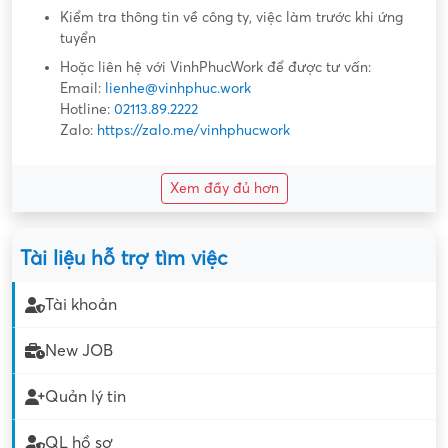
Kiểm tra thông tin về công ty, việc làm trước khi ứng
tuyển
Hoặc liên hệ với VinhPhucWork để được tư vấn:
Email:
lienhe@vinhphuc.work
Hotline:
02113.89.2222
Zalo:
https://zalo.me/vinhphucwork
Xem đầy đủ hơn
Tài liệu hỗ trợ tìm việc
Tài khoản
New JOB
Quản lý tin
QL hồ sơ