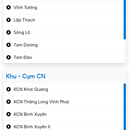
Giáo dục – Sư phạm
Vĩnh Tường
Hành chính – VP
Lập Thạch
Hóa chất
Sông Lô
Kế toán – Kiểm toán
Tam Dương
Kho vận – Thủ quỹ
Tam Đảo
Kiểm soát chất lượng
Yên Lạc
Kỹ sư cơ khí
Khu - Cụm CN
Gần Vĩnh Phúc
Kỹ sư điện
KCN Khai Quang
Kỹ thuật cao
KCN Thăng Long Vĩnh Phúc
Kỹ thuật mạng – IT
KCN Bình Xuyên
Làm bán thời gian
KCN Bình Xuyên II