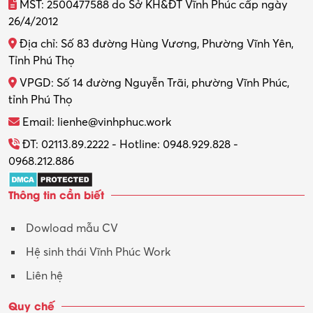
MST: 2500477588 do Sở KH&ĐT Vĩnh Phúc cấp ngày
26/4/2012
Thiết kế nội thất
Địa chỉ: Số 83 đường Hùng Vương, Phường Vĩnh Yên,
Thợ máy – Ô tô – Xe máy
Tỉnh Phú Thọ
VPGD: Số 14 đường Nguyễn Trãi, phường Vĩnh Phúc,
Thực tập
tỉnh Phú Thọ
Thương mại điện tử
Email: lienhe@vinhphuc.work
Tổ chức sự kiện – Quà tặng
ĐT: 02113.89.2222 - Hotline: 0948.929.828 -
0968.212.886
Trợ lý
Thông tin cần biết
Tư vấn
Dowload mẫu CV
Tư vấn – Kiến trúc
Hệ sinh thái Vĩnh Phúc Work
Vận hành máy phay CNC
Liên hệ
Vận tải – Lái xe
Quy chế