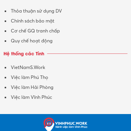
Xây dựng
Thỏa thuận sử dụng DV
Xuất nhập khẩu
Chính sách bảo mật
Y tế-Dược
Cơ chế GQ tranh chấp
Quy chế hoạt động
Hệ thống các Tỉnh
VietNamS.Work
Việc làm Phú Thọ
Việc làm Hải Phòng
Việc làm Vĩnh Phúc