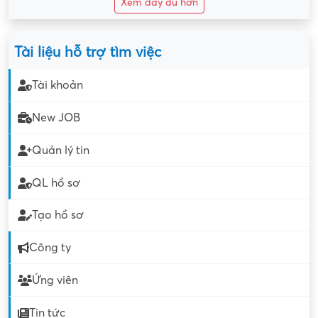
Xem đầy đủ hơn
Tài liệu hỗ trợ tìm việc
Tài khoản
New JOB
Quản lý tin
QL hồ sơ
Tạo hồ sơ
Công ty
Ứng viên
Tin tức