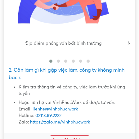
Nội dung mô tả công việc sơ sài, không đồng nhất với công
việc thực tế
2. Cần làm gì khi gặp việc làm, công ty không minh
bạch:
Kiểm tra thông tin về công ty, việc làm trước khi ứng
tuyển
Hoặc liên hệ với VinhPhucWork để được tư vấn:
Email:
lienhe@vinhphuc.work
Hotline:
02113.89.2222
Zalo:
https://zalo.me/vinhphucwork