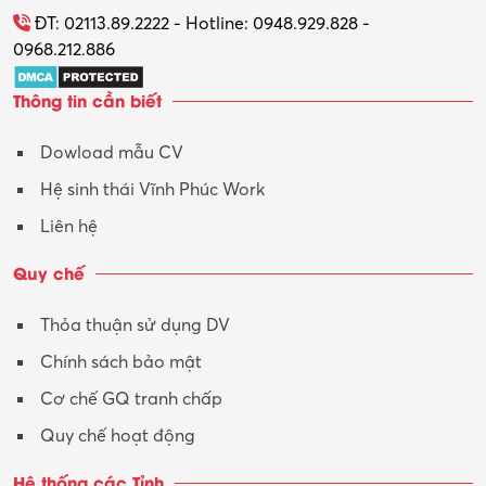
Tổ chức sự kiện – Quà tặng
ĐT: 02113.89.2222 - Hotline: 0948.929.828 -
0968.212.886
Trợ lý
Thông tin cần biết
Tư vấn
Dowload mẫu CV
Tư vấn – Kiến trúc
Hệ sinh thái Vĩnh Phúc Work
Vận hành máy phay CNC
Liên hệ
Vận tải – Lái xe
Quy chế
Xây dựng
Thỏa thuận sử dụng DV
Xuất nhập khẩu
Chính sách bảo mật
Y tế-Dược
Cơ chế GQ tranh chấp
Quy chế hoạt động
Hệ thống các Tỉnh