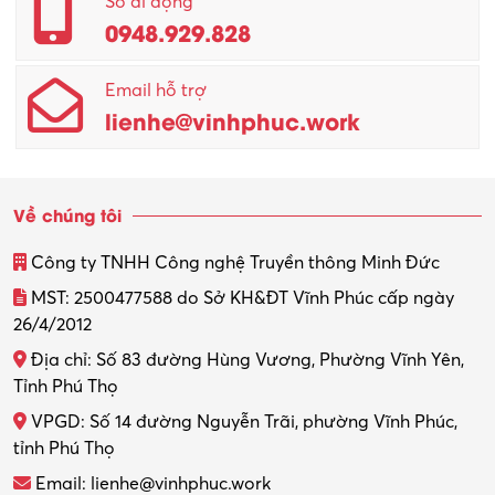
Số di động
0948.929.828
Quản lý chất lượng – QC
Email hỗ trợ
Quản lý sản xuất
lienhe@vinhphuc.work
Quản trị kinh doanh
Sinh viên làm thêm
Về chúng tôi
Thiết kế
Công ty TNHH Công nghệ Truyền thông Minh Đức
Thiết kế đồ họa
MST: 2500477588 do Sở KH&ĐT Vĩnh Phúc cấp ngày
26/4/2012
Thiết kế nội thất
Địa chỉ: Số 83 đường Hùng Vương, Phường Vĩnh Yên,
Thợ máy – Ô tô – Xe máy
Tỉnh Phú Thọ
VPGD: Số 14 đường Nguyễn Trãi, phường Vĩnh Phúc,
Thực tập
tỉnh Phú Thọ
Thương mại điện tử
Email: lienhe@vinhphuc.work