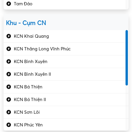
Tam Đảo
Kiểm soát chất lượng
Yên Lạc
Kỹ sư cơ khí
Khu - Cụm CN
Gần Vĩnh Phúc
Kỹ sư điện
KCN Khai Quang
Kỹ thuật cao
KCN Thăng Long Vĩnh Phúc
Kỹ thuật mạng – IT
KCN Bình Xuyên
Làm bán thời gian
KCN Bình Xuyên II
Lao động phổ thông
KCN Bá Thiện
Lập trình – Phát triển
KCN Bá Thiện II
Luật – Công chứng
KCN Sơn Lôi
Marketing – PR
KCN Phúc Yên