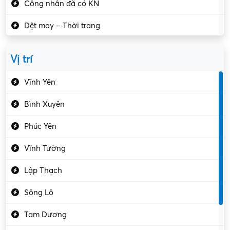
Công nhân đã có KN
Dệt may – Thời trang
Dịch vụ giải trí
Vị trí
Du lịch – Nhà hàng
Vĩnh Yên
Điện tử – Điện lạnh
Bình Xuyên
Điều hóa
Phúc Yên
Giáo dục – Sư phạm
Vĩnh Tường
Hành chính – VP
Lập Thạch
Hóa chất
Sông Lô
Kế toán – Kiểm toán
Tam Dương
Kho vận – Thủ quỹ