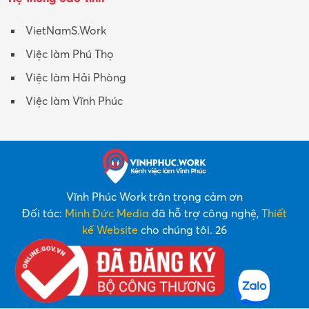
VietNamS.Work
Việc làm Phú Thọ
Việc làm Hải Phòng
Việc làm Vĩnh Phúc
Vĩnh Phúc Work trân trọng cảm ơn
Đối tác:
Minh Đức Media
đã hỗ trợ công nghệ,
Thiết
kế Website
cho chúng tôi. 26