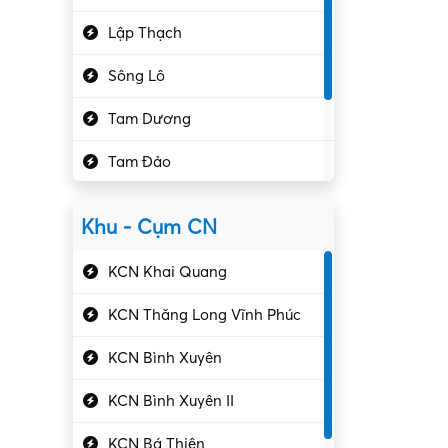
Hành chính – VP
Lập Thạch
Hóa chất
Sông Lô
Kế toán – Kiểm toán
Tam Dương
Kho vận – Thủ quỹ
Tam Đảo
Kiểm soát chất lượng
Yên Lạc
Kỹ sư cơ khí
Khu - Cụm CN
Gần Vĩnh Phúc
Kỹ sư điện
KCN Khai Quang
Kỹ thuật cao
KCN Thăng Long Vĩnh Phúc
Kỹ thuật mạng – IT
KCN Bình Xuyên
Làm bán thời gian
KCN Bình Xuyên II
Lao động phổ thông
KCN Bá Thiện