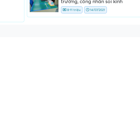
trưởng, công nhân soi kính
8-11 triệu
14/07/2021
ấn, phí
Yêu cầu ký kết giấy tờ không rõ
Địa điểm phỏng vấn
ràng hoặc nộp giấy tờ gốc
thường