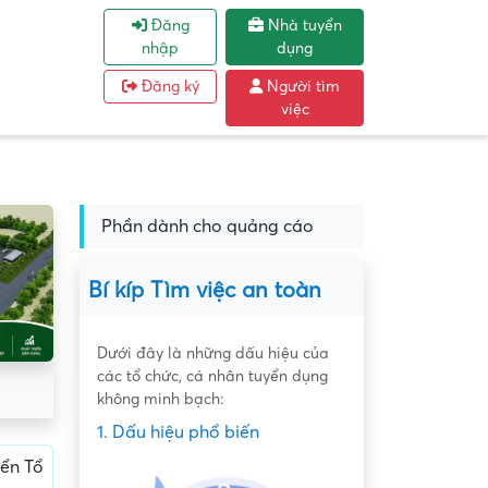
Đăng
Nhà tuyển
nhập
dụng
Đăng ký
Người tìm
việc
Phần dành cho quảng cáo
Bí kíp Tìm việc an toàn
Dưới đây là những dấu hiệu của
các tổ chức, cá nhân tuyển dụng
không minh bạch:
1. Dấu hiệu phổ biến
ển Tổ