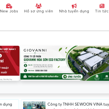
New Jobs
Hồ sơ ứng viên
Nhà tuyển dụng
Tin tức
ển dụng
Công ty TNHH SEWOON VINA tuy