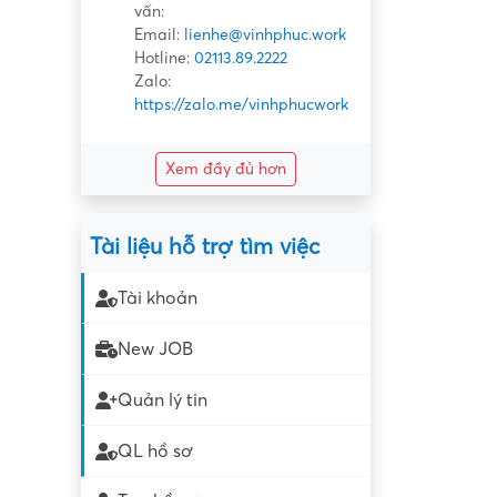
vấn:
Email:
lienhe@vinhphuc.work
Hotline:
02113.89.2222
Zalo:
https://zalo.me/vinhphucwork
Xem đầy đủ hơn
Tài liệu hỗ trợ tìm việc
Tài khoản
New JOB
Quản lý tin
QL hồ sơ