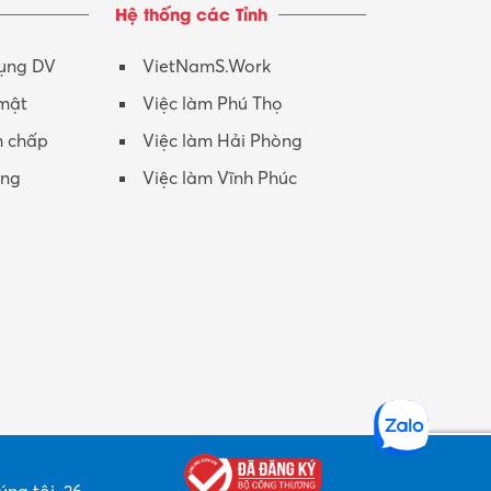
Hệ thống các Tỉnh
Nhân viên CSKH
Phục vụ khác
dụng DV
VietNamS.Work
 mật
Việc làm Phú Thọ
Promotion Girl (PG)
h chấp
Việc làm Hải Phòng
Quản lý – Giám đốc
ộng
Việc làm Vĩnh Phúc
Quản lý chất lượng – QC
Quản lý sản xuất
Quản trị kinh doanh
Sinh viên làm thêm
Thiết kế
Thiết kế đồ họa
Thiết kế nội thất