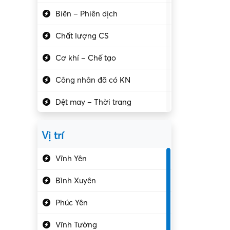
Biên – Phiên dịch
Chất lượng CS
Cơ khí – Chế tạo
Công nhân đã có KN
Dệt may – Thời trang
Dịch vụ giải trí
Vị trí
Du lịch – Nhà hàng
Vĩnh Yên
Điện tử – Điện lạnh
Bình Xuyên
Điều hóa
Phúc Yên
Giáo dục – Sư phạm
Vĩnh Tường