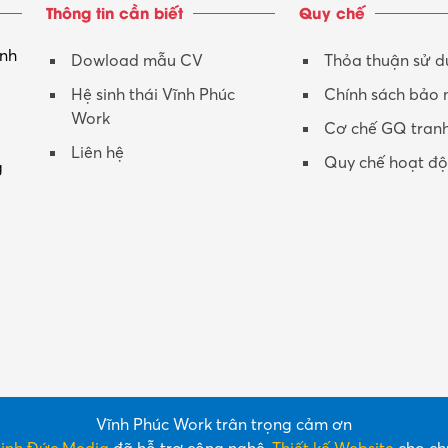
Thông tin cần biết
Quy chế
inh
Dowload mẫu CV
Thỏa thuận sử 
Hệ sinh thái Vĩnh Phúc
Chính sách bảo
Work
Cơ chế GQ tran
Liên hệ
Quy chế hoạt đ
g
Vĩnh Phúc Work trân trọng cảm ơn