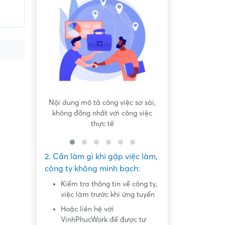
 bất bình
Nội dung mô tả công việc sơ sài,
Hứa hẹn "việc nh
không đồng nhất với công việc
dàng lấy ti
thực tế
2. Cần làm gì khi gặp việc làm,
công ty không minh bạch:
Kiểm tra thông tin về công ty,
việc làm trước khi ứng tuyển
Hoặc liên hệ với
VinhPhucWork để được tư