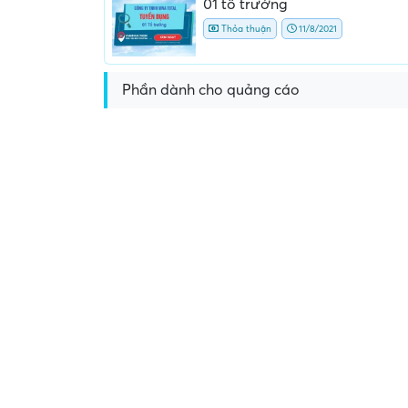
01 tổ trưởng
Thỏa thuận
11/8/2021
Phần dành cho quảng cáo
Yêu cầu nộp phí phỏng v
giữ chỗ...