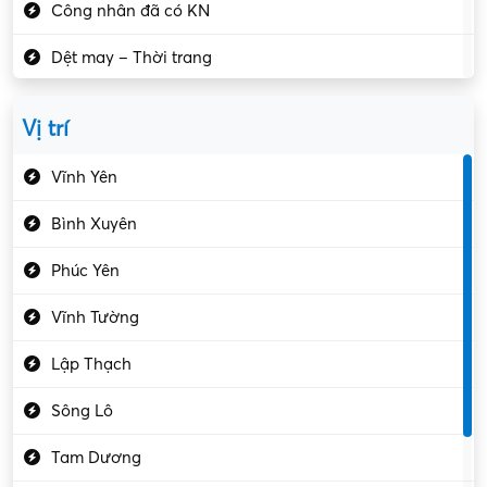
Công nhân đã có KN
Dệt may – Thời trang
Dịch vụ giải trí
Vị trí
Du lịch – Nhà hàng
Vĩnh Yên
Điện tử – Điện lạnh
Bình Xuyên
Điều hóa
Phúc Yên
Giáo dục – Sư phạm
Vĩnh Tường
Hành chính – VP
Lập Thạch
Hóa chất
Sông Lô
Kế toán – Kiểm toán
Tam Dương
Kho vận – Thủ quỹ