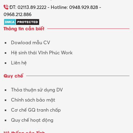
Tổ chức sự kiện – Quà tặng
ĐT: 02113.89.2222 - Hotline: 0948.929.828 -
0968.212.886
Trợ lý
Thông tin cần biết
Tư vấn
Dowload mẫu CV
Tư vấn – Kiến trúc
Hệ sinh thái Vĩnh Phúc Work
Vận hành máy phay CNC
Liên hệ
Vận tải – Lái xe
Quy chế
Xây dựng
Thỏa thuận sử dụng DV
Xuất nhập khẩu
Chính sách bảo mật
Y tế-Dược
Cơ chế GQ tranh chấp
Quy chế hoạt động
Hệ thống các Tỉnh