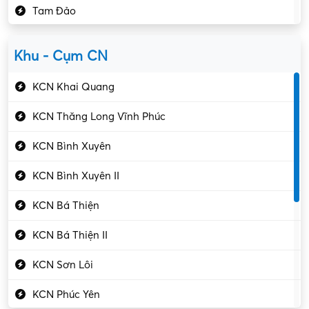
Tam Đảo
Kiểm soát chất lượng
Yên Lạc
Kỹ sư cơ khí
Khu - Cụm CN
Gần Vĩnh Phúc
Kỹ sư điện
KCN Khai Quang
Kỹ thuật cao
KCN Thăng Long Vĩnh Phúc
Kỹ thuật mạng – IT
KCN Bình Xuyên
Làm bán thời gian
KCN Bình Xuyên II
Lao động phổ thông
KCN Bá Thiện
Lập trình – Phát triển
KCN Bá Thiện II
Luật – Công chứng
KCN Sơn Lôi
Marketing – PR
KCN Phúc Yên