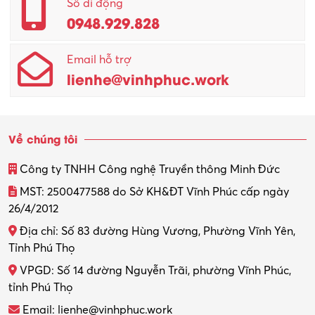
Số di động
0948.929.828
Quản lý chất lượng – QC
Email hỗ trợ
Quản lý sản xuất
lienhe@vinhphuc.work
Quản trị kinh doanh
Sinh viên làm thêm
Về chúng tôi
Thiết kế
Công ty TNHH Công nghệ Truyền thông Minh Đức
Thiết kế đồ họa
MST: 2500477588 do Sở KH&ĐT Vĩnh Phúc cấp ngày
26/4/2012
Thiết kế nội thất
Địa chỉ: Số 83 đường Hùng Vương, Phường Vĩnh Yên,
Thợ máy – Ô tô – Xe máy
Tỉnh Phú Thọ
VPGD: Số 14 đường Nguyễn Trãi, phường Vĩnh Phúc,
Thực tập
tỉnh Phú Thọ
Thương mại điện tử
Email: lienhe@vinhphuc.work