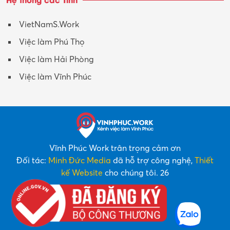
VietNamS.Work
Việc làm Phú Thọ
Việc làm Hải Phòng
Việc làm Vĩnh Phúc
Vĩnh Phúc Work trân trọng cảm ơn
Đối tác:
Minh Đức Media
đã hỗ trợ công nghệ,
Thiết
kế Website
cho chúng tôi. 26