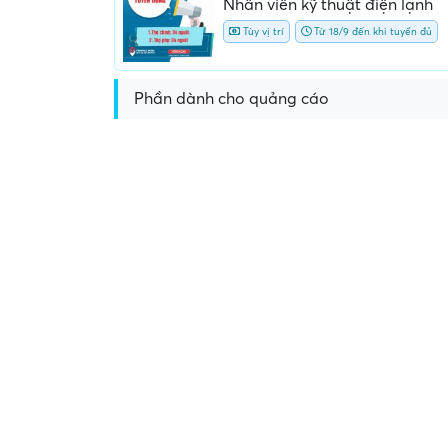
Nhân viên kỹ thuật điện lạnh
Tùy vị trí
Từ 18/9 đến khi tuyển đủ
Phần dành cho quảng cáo
phí
Yêu cầu ký kết giấy tờ không rõ
Địa điểm phỏng vấn bấ
ràng hoặc nộp giấy tờ gốc
thường