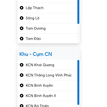
Hành chính – VP
Lập Thạch
Hóa chất
Sông Lô
Kế toán – Kiểm toán
Tam Dương
Kho vận – Thủ quỹ
Tam Đảo
Kiểm soát chất lượng
Yên Lạc
Kỹ sư cơ khí
Khu - Cụm CN
Gần Vĩnh Phúc
Kỹ sư điện
KCN Khai Quang
Kỹ thuật cao
KCN Thăng Long Vĩnh Phúc
Kỹ thuật mạng – IT
KCN Bình Xuyên
Làm bán thời gian
KCN Bình Xuyên II
Lao động phổ thông
KCN Bá Thiện