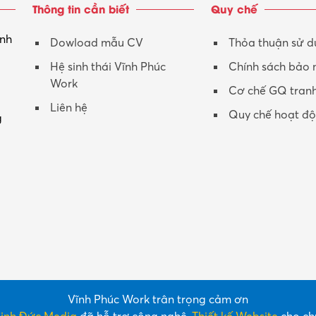
Thông tin cần biết
Quy chế
inh
Dowload mẫu CV
Thỏa thuận sử 
Hệ sinh thái Vĩnh Phúc
Chính sách bảo
Work
Cơ chế GQ tran
Liên hệ
Quy chế hoạt đ
g
Vĩnh Phúc Work trân trọng cảm ơn