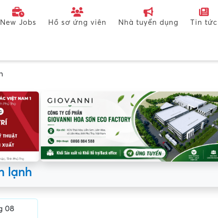
New Jobs
Hồ sơ ứng viên
Nhà tuyển dụng
Tin tức
h
n lạnh
g 08