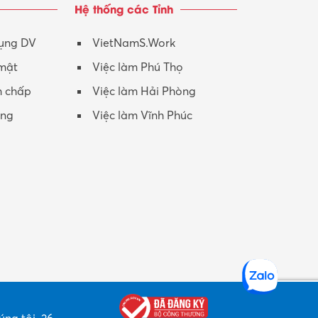
Hệ thống các Tỉnh
Nhân viên CSKH
Phục vụ khác
dụng DV
VietNamS.Work
 mật
Việc làm Phú Thọ
Promotion Girl (PG)
h chấp
Việc làm Hải Phòng
Quản lý – Giám đốc
ộng
Việc làm Vĩnh Phúc
Quản lý chất lượng – QC
Quản lý sản xuất
Quản trị kinh doanh
Sinh viên làm thêm
Thiết kế
Thiết kế đồ họa
Thiết kế nội thất