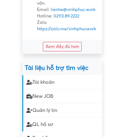
vấn:
Email:
lienhe@vinhphuc.work
Hotline:
02113.89.2222
Zalo:
https://zalo.me/vinhphucwork
Xem đầy đủ hơn
Tài liệu hỗ trợ tìm việc
Tài khoản
New JOB
Quản lý tin
QL hồ sơ