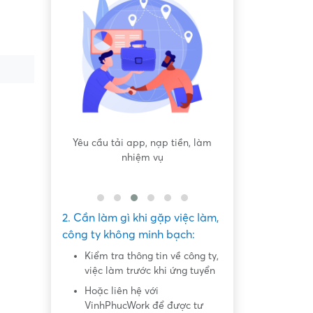
ơng cao" dễ
Yêu cầu tải app, nạp tiền, làm
Yêu cầu nộp phí 
khủng"
nhiệm vụ
giữ ch
2. Cần làm gì khi gặp việc làm,
công ty không minh bạch:
Kiểm tra thông tin về công ty,
việc làm trước khi ứng tuyển
Hoặc liên hệ với
VinhPhucWork để được tư