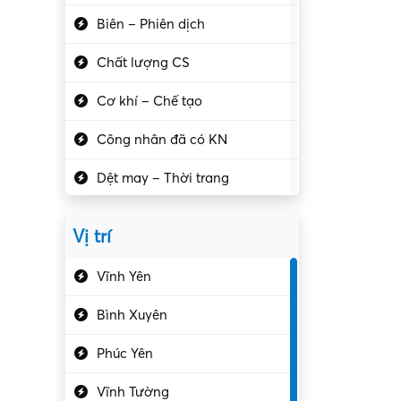
Biên – Phiên dịch
Chất lượng CS
Cơ khí – Chế tạo
Công nhân đã có KN
Dệt may – Thời trang
Dịch vụ giải trí
Vị trí
Du lịch – Nhà hàng
Vĩnh Yên
Điện tử – Điện lạnh
Bình Xuyên
Điều hóa
Phúc Yên
Giáo dục – Sư phạm
Vĩnh Tường