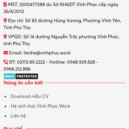
MST: 2500477588 do Sở KH&ĐT Vĩnh Phúc cấp ngày
26/4/2012
Thiết kế nội thất
Địa chỉ: Số 83 đường Hùng Vương, Phường Vĩnh Yên,
Thợ máy – Ô tô – Xe máy
Tỉnh Phú Thọ
VPGD: Số 14 đường Nguyễn Trãi, phường Vĩnh Phúc,
Thực tập
tỉnh Phú Thọ
Thương mại điện tử
Email: lienhe@vinhphuc.work
Tổ chức sự kiện – Quà tặng
ĐT: 02113.89.2222 - Hotline: 0948.929.828 -
0968.212.886
Trợ lý
Thông tin cần biết
Tư vấn
Dowload mẫu CV
Tư vấn – Kiến trúc
Hệ sinh thái Vĩnh Phúc Work
Vận hành máy phay CNC
Liên hệ
Vận tải – Lái xe
Quy chế