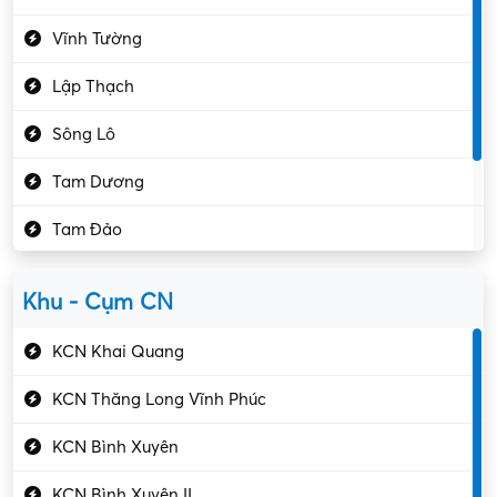
Giáo dục – Sư phạm
Vĩnh Tường
Hành chính – VP
Lập Thạch
Hóa chất
Sông Lô
Kế toán – Kiểm toán
Tam Dương
Kho vận – Thủ quỹ
Tam Đảo
Kiểm soát chất lượng
Yên Lạc
Kỹ sư cơ khí
Khu - Cụm CN
Gần Vĩnh Phúc
Kỹ sư điện
KCN Khai Quang
Kỹ thuật cao
KCN Thăng Long Vĩnh Phúc
Kỹ thuật mạng – IT
KCN Bình Xuyên
Làm bán thời gian
KCN Bình Xuyên II