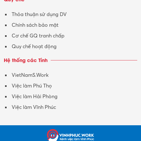
Xây dựng
Thỏa thuận sử dụng DV
Xuất nhập khẩu
Chính sách bảo mật
Y tế-Dược
Cơ chế GQ tranh chấp
Quy chế hoạt động
Hệ thống các Tỉnh
VietNamS.Work
Việc làm Phú Thọ
Việc làm Hải Phòng
Việc làm Vĩnh Phúc