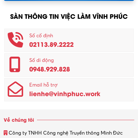
Nông – Lâm nghiệp
SÀN THÔNG TIN VIỆC LÀM VĨNH PHÚC
Nhân viên CSKH
Phục vụ khác
Số cố định
02113.89.2222
Promotion Girl (PG)
Quản lý – Giám đốc
Số di động
0948.929.828
Quản lý chất lượng – QC
Email hỗ trợ
Quản lý sản xuất
lienhe@vinhphuc.work
Quản trị kinh doanh
Sinh viên làm thêm
Về chúng tôi
Thiết kế
Công ty TNHH Công nghệ Truyền thông Minh Đức
Thiết kế đồ họa