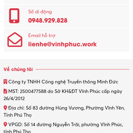
Quản lý – Giám đốc
Số di động
0948.929.828
Quản lý chất lượng – QC
Email hỗ trợ
Quản lý sản xuất
lienhe@vinhphuc.work
Quản trị kinh doanh
Sinh viên làm thêm
Về chúng tôi
Thiết kế
Công ty TNHH Công nghệ Truyền thông Minh Đức
Thiết kế đồ họa
MST: 2500477588 do Sở KH&ĐT Vĩnh Phúc cấp ngày
26/4/2012
Thiết kế nội thất
Địa chỉ: Số 83 đường Hùng Vương, Phường Vĩnh Yên,
Thợ máy – Ô tô – Xe máy
Tỉnh Phú Thọ
VPGD: Số 14 đường Nguyễn Trãi, phường Vĩnh Phúc,
Thực tập
tỉnh Phú Thọ