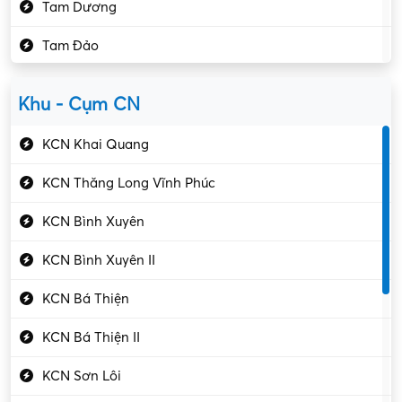
Tam Dương
Kho vận – Thủ quỹ
Tam Đảo
Kiểm soát chất lượng
Yên Lạc
Kỹ sư cơ khí
Khu - Cụm CN
Gần Vĩnh Phúc
Kỹ sư điện
KCN Khai Quang
Kỹ thuật cao
KCN Thăng Long Vĩnh Phúc
Kỹ thuật mạng – IT
KCN Bình Xuyên
Làm bán thời gian
KCN Bình Xuyên II
Lao động phổ thông
KCN Bá Thiện
Lập trình – Phát triển
KCN Bá Thiện II
Luật – Công chứng
KCN Sơn Lôi