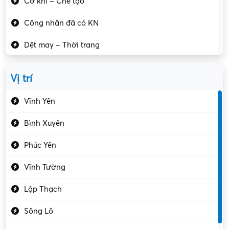
Cơ khí – Chế tạo
Công nhân đã có KN
Dệt may – Thời trang
Dịch vụ giải trí
Vị trí
Du lịch – Nhà hàng
Vĩnh Yên
Điện tử – Điện lạnh
Bình Xuyên
Điều hóa
Phúc Yên
Giáo dục – Sư phạm
Vĩnh Tường
Hành chính – VP
Lập Thạch
Hóa chất
Sông Lô
Kế toán – Kiểm toán