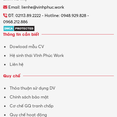
Thương mại điện tử
Email: lienhe@vinhphuc.work
Tổ chức sự kiện – Quà tặng
ĐT: 02113.89.2222 - Hotline: 0948.929.828 -
0968.212.886
Trợ lý
Thông tin cần biết
Tư vấn
Dowload mẫu CV
Tư vấn – Kiến trúc
Hệ sinh thái Vĩnh Phúc Work
Vận hành máy phay CNC
Liên hệ
Vận tải – Lái xe
Quy chế
Xây dựng
Thỏa thuận sử dụng DV
Xuất nhập khẩu
Chính sách bảo mật
Y tế-Dược
Cơ chế GQ tranh chấp
Quy chế hoạt động