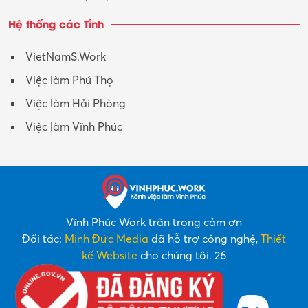
Hệ thống các Tỉnh
VietNamS.Work
Việc làm Phú Thọ
Việc làm Hải Phòng
Việc làm Vĩnh Phúc
Vĩnh Phúc Work trân trọng cảm ơn
Đối tác:
Minh Đức Media
đã hỗ trợ công nghệ,
Thiết
kế Website
cho chúng tôi. 26