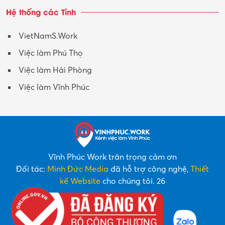
Hệ thống các Tỉnh
VietNamS.Work
Việc làm Phú Thọ
Việc làm Hải Phòng
Việc làm Vĩnh Phúc
Vĩnh Phúc Work trân trọng cảm ơn
Đối tác:
Minh Đức Media
đã hỗ trợ công nghệ,
Thiết
kế Website
cho chúng tôi. 26