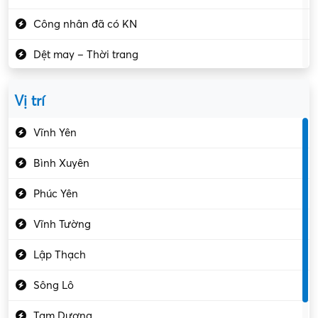
Công nhân đã có KN
Dệt may – Thời trang
Dịch vụ giải trí
Vị trí
Du lịch – Nhà hàng
Vĩnh Yên
Điện tử – Điện lạnh
Bình Xuyên
Điều hóa
Phúc Yên
Giáo dục – Sư phạm
Vĩnh Tường
Hành chính – VP
Lập Thạch
Hóa chất
Sông Lô
Kế toán – Kiểm toán
Tam Dương