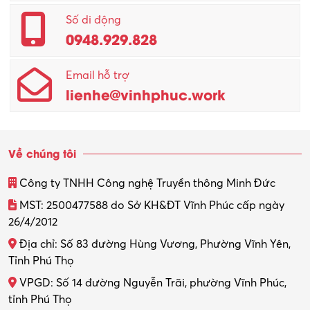
Quản lý – Giám đốc
Số di động
0948.929.828
Quản lý chất lượng – QC
Email hỗ trợ
Quản lý sản xuất
lienhe@vinhphuc.work
Quản trị kinh doanh
Sinh viên làm thêm
Về chúng tôi
Thiết kế
Công ty TNHH Công nghệ Truyền thông Minh Đức
Thiết kế đồ họa
MST: 2500477588 do Sở KH&ĐT Vĩnh Phúc cấp ngày
26/4/2012
Thiết kế nội thất
Địa chỉ: Số 83 đường Hùng Vương, Phường Vĩnh Yên,
Thợ máy – Ô tô – Xe máy
Tỉnh Phú Thọ
VPGD: Số 14 đường Nguyễn Trãi, phường Vĩnh Phúc,
Thực tập
tỉnh Phú Thọ