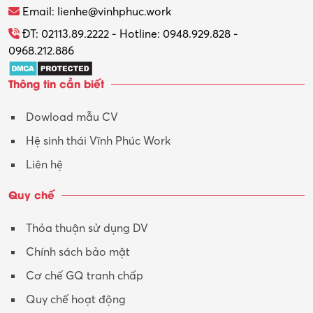
Thương mại điện tử
Email: lienhe@vinhphuc.work
Tổ chức sự kiện – Quà tặng
ĐT: 02113.89.2222 - Hotline: 0948.929.828 -
0968.212.886
Trợ lý
Thông tin cần biết
Tư vấn
Dowload mẫu CV
Tư vấn – Kiến trúc
Hệ sinh thái Vĩnh Phúc Work
Vận hành máy phay CNC
Liên hệ
Vận tải – Lái xe
Quy chế
Xây dựng
Thỏa thuận sử dụng DV
Xuất nhập khẩu
Chính sách bảo mật
Y tế-Dược
Cơ chế GQ tranh chấp
Quy chế hoạt động