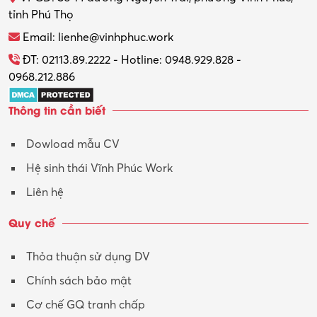
tỉnh Phú Thọ
Thương mại điện tử
Email: lienhe@vinhphuc.work
Tổ chức sự kiện – Quà tặng
ĐT: 02113.89.2222 - Hotline: 0948.929.828 -
0968.212.886
Trợ lý
Thông tin cần biết
Tư vấn
Dowload mẫu CV
Tư vấn – Kiến trúc
Hệ sinh thái Vĩnh Phúc Work
Vận hành máy phay CNC
Liên hệ
Vận tải – Lái xe
Quy chế
Xây dựng
Thỏa thuận sử dụng DV
Xuất nhập khẩu
Chính sách bảo mật
Y tế-Dược
Cơ chế GQ tranh chấp