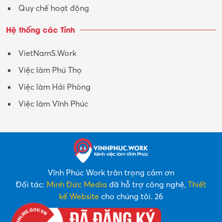
Quy chế hoạt động
Hệ thống các Tỉnh
VietNamS.Work
Việc làm Phú Thọ
Việc làm Hải Phòng
Việc làm Vĩnh Phúc
Vĩnh Phúc Work trân trọng cảm ơn
Đối tác:
Minh Đức Media
đã hỗ trợ công nghệ,
Thiết
kế Website
cho chúng tôi. 26