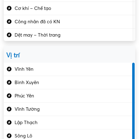
Cơ khí – Chế tạo
Công nhân đã có KN
Dệt may – Thời trang
Dịch vụ giải trí
Vị trí
Du lịch – Nhà hàng
Vĩnh Yên
Điện tử – Điện lạnh
Bình Xuyên
Điều hóa
Phúc Yên
Giáo dục – Sư phạm
Vĩnh Tường
Hành chính – VP
Lập Thạch
Hóa chất
Sông Lô