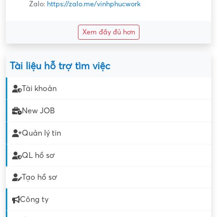
Zalo:
https://zalo.me/vinhphucwork
Xem đầy đủ hơn
Tài liệu hỗ trợ tìm việc
Tài khoản
New JOB
Quản lý tin
QL hồ sơ
Tạo hồ sơ
Công ty