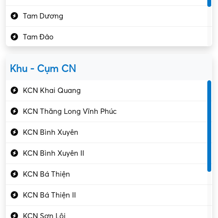
Kế toán – Kiểm toán
Tam Dương
Kho vận – Thủ quỹ
Tam Đảo
Kiểm soát chất lượng
Yên Lạc
Kỹ sư cơ khí
Khu - Cụm CN
Gần Vĩnh Phúc
Kỹ sư điện
KCN Khai Quang
Kỹ thuật cao
KCN Thăng Long Vĩnh Phúc
Kỹ thuật mạng – IT
KCN Bình Xuyên
Làm bán thời gian
KCN Bình Xuyên II
Lao động phổ thông
KCN Bá Thiện
Lập trình – Phát triển
KCN Bá Thiện II
Luật – Công chứng
KCN Sơn Lôi