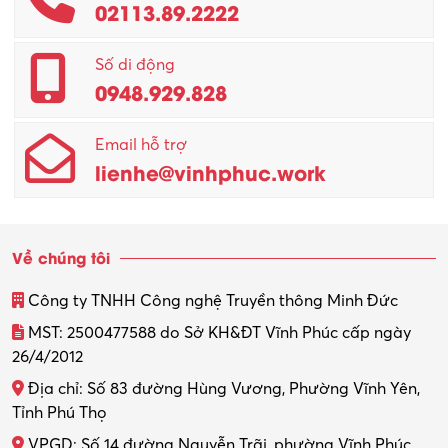
02113.89.2222
Promotion Girl (PG)
Quản lý – Giám đốc
Số di động
0948.929.828
Quản lý chất lượng – QC
Email hỗ trợ
Quản lý sản xuất
lienhe@vinhphuc.work
Quản trị kinh doanh
Sinh viên làm thêm
Về chúng tôi
Thiết kế
Công ty TNHH Công nghệ Truyền thông Minh Đức
Thiết kế đồ họa
MST: 2500477588 do Sở KH&ĐT Vĩnh Phúc cấp ngày
26/4/2012
Thiết kế nội thất
Địa chỉ: Số 83 đường Hùng Vương, Phường Vĩnh Yên,
Thợ máy – Ô tô – Xe máy
Tỉnh Phú Thọ
VPGD: Số 14 đường Nguyễn Trãi, phường Vĩnh Phúc,
Thực tập