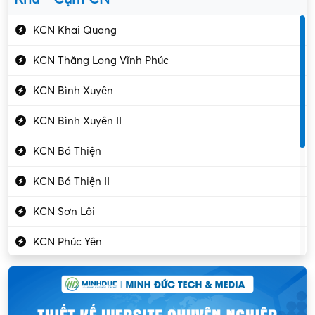
Gần Vĩnh Phúc
Kỹ sư điện
KCN Khai Quang
Kỹ thuật cao
KCN Thăng Long Vĩnh Phúc
Kỹ thuật mạng – IT
KCN Bình Xuyên
Làm bán thời gian
KCN Bình Xuyên II
Lao động phổ thông
KCN Bá Thiện
Lập trình – Phát triển
KCN Bá Thiện II
Luật – Công chứng
KCN Sơn Lôi
Marketing – PR
KCN Phúc Yên
Mỹ phẩm – Trang sức
Khu CN Đồng Sóc
Ngân hàng
KCN Chấn Hưng