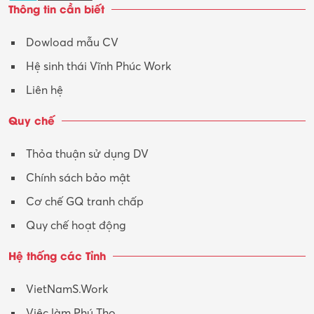
Thông tin cần biết
Tư vấn
Dowload mẫu CV
Tư vấn – Kiến trúc
Hệ sinh thái Vĩnh Phúc Work
Vận hành máy phay CNC
Liên hệ
Vận tải – Lái xe
Quy chế
Xây dựng
Thỏa thuận sử dụng DV
Xuất nhập khẩu
Chính sách bảo mật
Y tế-Dược
Cơ chế GQ tranh chấp
Quy chế hoạt động
Hệ thống các Tỉnh
VietNamS.Work
Việc làm Phú Thọ