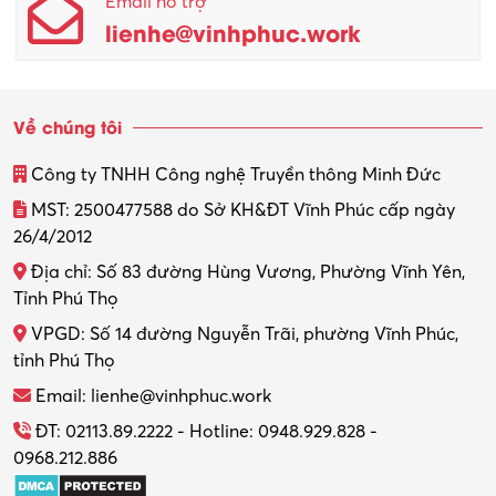
Email hỗ trợ
Quản lý sản xuất
lienhe@vinhphuc.work
Quản trị kinh doanh
Sinh viên làm thêm
Về chúng tôi
Thiết kế
Công ty TNHH Công nghệ Truyền thông Minh Đức
Thiết kế đồ họa
MST: 2500477588 do Sở KH&ĐT Vĩnh Phúc cấp ngày
26/4/2012
Thiết kế nội thất
Địa chỉ: Số 83 đường Hùng Vương, Phường Vĩnh Yên,
Thợ máy – Ô tô – Xe máy
Tỉnh Phú Thọ
VPGD: Số 14 đường Nguyễn Trãi, phường Vĩnh Phúc,
Thực tập
tỉnh Phú Thọ
Thương mại điện tử
Email: lienhe@vinhphuc.work
Tổ chức sự kiện – Quà tặng
ĐT: 02113.89.2222 - Hotline: 0948.929.828 -
0968.212.886
Trợ lý