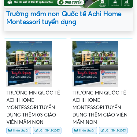
Trường mầm non Quốc tế Achi Home
Montessori tuyển dụng
TRƯỜNG MN QUỐC TẾ
TRƯỜNG MN QUỐC TẾ
ACHI HOME
ACHI HOME
MONTESSORI TUYỂN
MONTESSORI TUYỂN
DỤNG THÊM 03 GIÁO
DỤNG THÊM GIÁO VIÊN
VIÊN MẦM NON
MẦM NON
Thỏa thuận
Đến 31/12/2023
Thỏa thuận
Đến 31/12/2023