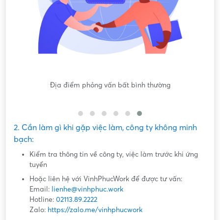
Nội dung mô tả công việc sơ sài, không đồng nhất với công
việc thực tế
2. Cần làm gì khi gặp việc làm, công ty không minh
bạch:
Kiểm tra thông tin về công ty, việc làm trước khi ứng
tuyển
Hoặc liên hệ với VinhPhucWork để được tư vấn:
Email:
lienhe@vinhphuc.work
Hotline:
02113.89.2222
Zalo:
https://zalo.me/vinhphucwork