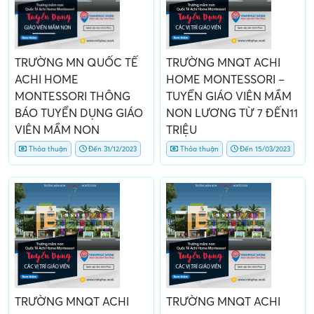
TRƯỜNG MN QUỐC TẾ
TRƯỜNG MNQT ACHI
ACHI HOME
HOME MONTESSORI –
MONTESSORI THÔNG
TUYỂN GIÁO VIÊN MẦM
BÁO TUYỂN DỤNG GIÁO
NON LƯƠNG TỪ 7 ĐẾN11
VIÊN MẦM NON
TRIỆU
Thỏa thuận
Đến 31/12/2023
Thỏa thuận
Đến 15/03/2023
TRƯỜNG MNQT ACHI
TRƯỜNG MNQT ACHI