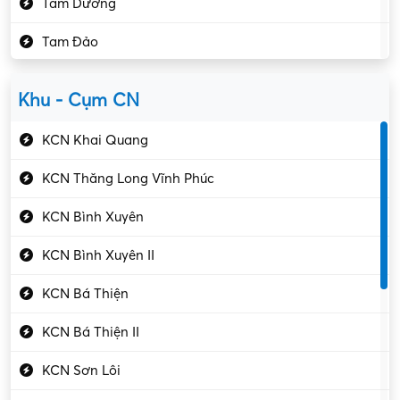
Tam Dương
Kho vận – Thủ quỹ
Tam Đảo
Kiểm soát chất lượng
Yên Lạc
Kỹ sư cơ khí
Khu - Cụm CN
Gần Vĩnh Phúc
Kỹ sư điện
KCN Khai Quang
Kỹ thuật cao
KCN Thăng Long Vĩnh Phúc
Kỹ thuật mạng – IT
KCN Bình Xuyên
Làm bán thời gian
KCN Bình Xuyên II
Lao động phổ thông
KCN Bá Thiện
Lập trình – Phát triển
KCN Bá Thiện II
Luật – Công chứng
KCN Sơn Lôi