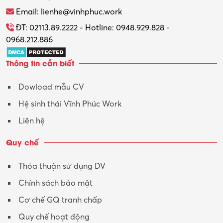
Thương mại điện tử
Email: lienhe@vinhphuc.work
Tổ chức sự kiện – Quà tặng
ĐT: 02113.89.2222 - Hotline: 0948.929.828 -
0968.212.886
Trợ lý
Thông tin cần biết
Tư vấn
Dowload mẫu CV
Tư vấn – Kiến trúc
Hệ sinh thái Vĩnh Phúc Work
Vận hành máy phay CNC
Liên hệ
Vận tải – Lái xe
Quy chế
Xây dựng
Thỏa thuận sử dụng DV
Xuất nhập khẩu
Chính sách bảo mật
Y tế-Dược
Cơ chế GQ tranh chấp
Quy chế hoạt động