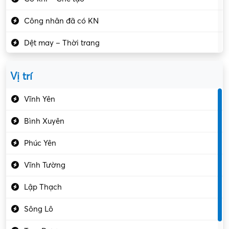
Công nhân đã có KN
Dệt may – Thời trang
Dịch vụ giải trí
Vị trí
Du lịch – Nhà hàng
Vĩnh Yên
Điện tử – Điện lạnh
Bình Xuyên
Điều hóa
Phúc Yên
Giáo dục – Sư phạm
Vĩnh Tường
Hành chính – VP
Lập Thạch
Hóa chất
Sông Lô
Kế toán – Kiểm toán