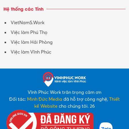
Hệ thống các Tỉnh
VietNamS.Work
Việc làm Phú Thọ
Việc làm Hải Phòng
Việc làm Vĩnh Phúc
Vĩnh Phúc Work trân trọng cảm ơn
Đối tác:
Minh Đức Media
đã hỗ trợ công nghệ,
Thiết
kế Website
cho chúng tôi. 26