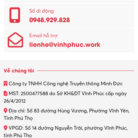
Quản lý – Giám đốc
Số di động
0948.929.828
Quản lý chất lượng – QC
Email hỗ trợ
Quản lý sản xuất
lienhe@vinhphuc.work
Quản trị kinh doanh
Sinh viên làm thêm
Về chúng tôi
Thiết kế
Công ty TNHH Công nghệ Truyền thông Minh Đức
Thiết kế đồ họa
MST: 2500477588 do Sở KH&ĐT Vĩnh Phúc cấp ngày
26/4/2012
Thiết kế nội thất
Địa chỉ: Số 83 đường Hùng Vương, Phường Vĩnh Yên,
Thợ máy – Ô tô – Xe máy
Tỉnh Phú Thọ
VPGD: Số 14 đường Nguyễn Trãi, phường Vĩnh Phúc,
Thực tập
tỉnh Phú Thọ