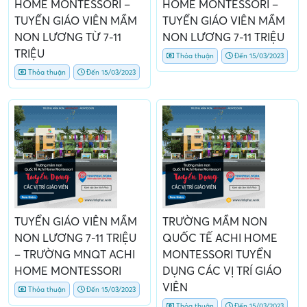
HOME MONTESSORI –
HOME MONTESSORI –
TUYỂN GIÁO VIÊN MẦM
TUYỂN GIÁO VIÊN MẦM
NON LƯƠNG TỪ 7-11
NON LƯƠNG 7-11 TRIỆU
TRIỆU
Thỏa thuận
Đến 15/03/2023
Thỏa thuận
Đến 15/03/2023
TUYỂN GIÁO VIÊN MẦM
TRƯỜNG MẦM NON
NON LƯƠNG 7-11 TRIỆU
QUỐC TẾ ACHI HOME
– TRƯỜNG MNQT ACHI
MONTESSORI TUYỂN
HOME MONTESSORI
DỤNG CÁC VỊ TRÍ GIÁO
VIÊN
Thỏa thuận
Đến 15/03/2023
Thỏa thuận
Đến 15/03/2023