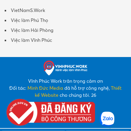
VietNamS.Work
Việc làm Phú Thọ
Việc làm Hải Phòng
Việc làm Vĩnh Phúc
Vĩnh Phúc Work trân trọng cảm ơn
Đối tác:
Minh Đức Media
đã hỗ trợ công nghệ,
Thiết
kế Website
cho chúng tôi. 26