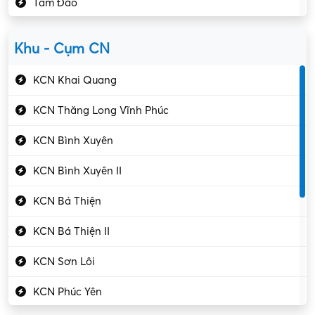
Tam Đảo
Kiểm soát chất lượng
Yên Lạc
Kỹ sư cơ khí
Khu - Cụm CN
Gần Vĩnh Phúc
Kỹ sư điện
KCN Khai Quang
Kỹ thuật cao
KCN Thăng Long Vĩnh Phúc
Kỹ thuật mạng – IT
KCN Bình Xuyên
Làm bán thời gian
KCN Bình Xuyên II
Lao động phổ thông
KCN Bá Thiện
Lập trình – Phát triển
KCN Bá Thiện II
Luật – Công chứng
KCN Sơn Lôi
Marketing – PR
KCN Phúc Yên