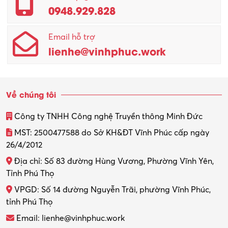
0948.929.828
Quản lý chất lượng – QC
Email hỗ trợ
Quản lý sản xuất
lienhe@vinhphuc.work
Quản trị kinh doanh
Sinh viên làm thêm
Về chúng tôi
Thiết kế
Công ty TNHH Công nghệ Truyền thông Minh Đức
Thiết kế đồ họa
MST: 2500477588 do Sở KH&ĐT Vĩnh Phúc cấp ngày
26/4/2012
Thiết kế nội thất
Địa chỉ: Số 83 đường Hùng Vương, Phường Vĩnh Yên,
Thợ máy – Ô tô – Xe máy
Tỉnh Phú Thọ
VPGD: Số 14 đường Nguyễn Trãi, phường Vĩnh Phúc,
Thực tập
tỉnh Phú Thọ
Thương mại điện tử
Email: lienhe@vinhphuc.work