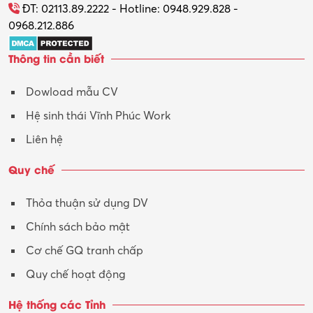
Tổ chức sự kiện – Quà tặng
ĐT: 02113.89.2222 - Hotline: 0948.929.828 -
0968.212.886
Trợ lý
Thông tin cần biết
Tư vấn
Dowload mẫu CV
Tư vấn – Kiến trúc
Hệ sinh thái Vĩnh Phúc Work
Vận hành máy phay CNC
Liên hệ
Vận tải – Lái xe
Quy chế
Xây dựng
Thỏa thuận sử dụng DV
Xuất nhập khẩu
Chính sách bảo mật
Y tế-Dược
Cơ chế GQ tranh chấp
Quy chế hoạt động
Hệ thống các Tỉnh