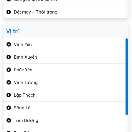
Dệt may – Thời trang
Dịch vụ giải trí
Vị trí
Du lịch – Nhà hàng
Vĩnh Yên
Điện tử – Điện lạnh
Bình Xuyên
Điều hóa
Phúc Yên
Giáo dục – Sư phạm
Vĩnh Tường
Hành chính – VP
Lập Thạch
Hóa chất
Sông Lô
Kế toán – Kiểm toán
Tam Dương
Kho vận – Thủ quỹ