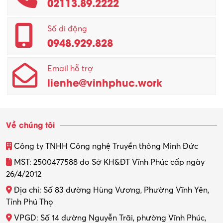
02113.89.2222
Promotion Girl (PG)
Quản lý – Giám đốc
Số di động
0948.929.828
Quản lý chất lượng – QC
Email hỗ trợ
Quản lý sản xuất
lienhe@vinhphuc.work
Quản trị kinh doanh
Sinh viên làm thêm
Về chúng tôi
Thiết kế
Công ty TNHH Công nghệ Truyền thông Minh Đức
Thiết kế đồ họa
MST: 2500477588 do Sở KH&ĐT Vĩnh Phúc cấp ngày
26/4/2012
Thiết kế nội thất
Địa chỉ: Số 83 đường Hùng Vương, Phường Vĩnh Yên,
Thợ máy – Ô tô – Xe máy
Tỉnh Phú Thọ
VPGD: Số 14 đường Nguyễn Trãi, phường Vĩnh Phúc,
Thực tập