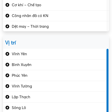
Cơ khí – Chế tạo
Công nhân đã có KN
Dệt may – Thời trang
Dịch vụ giải trí
Vị trí
Du lịch – Nhà hàng
Vĩnh Yên
Điện tử – Điện lạnh
Bình Xuyên
Điều hóa
Phúc Yên
Giáo dục – Sư phạm
Vĩnh Tường
Hành chính – VP
Lập Thạch
Hóa chất
Sông Lô