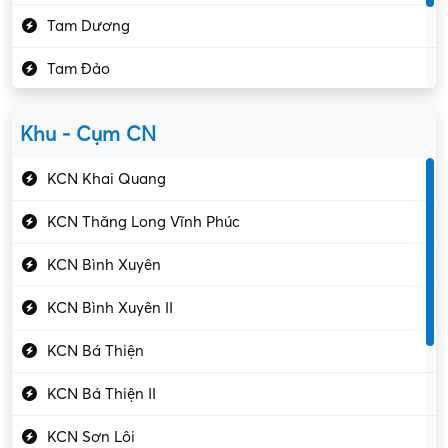
Kế toán – Kiểm toán
Tam Dương
Kho vận – Thủ quỹ
Tam Đảo
Kiểm soát chất lượng
Yên Lạc
Kỹ sư cơ khí
Khu - Cụm CN
Gần Vĩnh Phúc
Kỹ sư điện
KCN Khai Quang
Kỹ thuật cao
KCN Thăng Long Vĩnh Phúc
Kỹ thuật mạng – IT
KCN Bình Xuyên
Làm bán thời gian
KCN Bình Xuyên II
Lao động phổ thông
KCN Bá Thiện
Lập trình – Phát triển
KCN Bá Thiện II
Luật – Công chứng
KCN Sơn Lôi