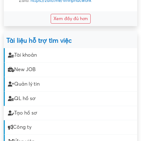
Zalo:
https://zalo.me/vinhphucwork
Xem đầy đủ hơn
Tài liệu hỗ trợ tìm việc
Tài khoản
New JOB
Quản lý tin
QL hồ sơ
Tạo hồ sơ
Công ty