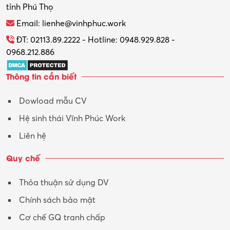
tỉnh Phú Thọ
Thương mại điện tử
Email: lienhe@vinhphuc.work
Tổ chức sự kiện – Quà tặng
ĐT: 02113.89.2222 - Hotline: 0948.929.828 -
0968.212.886
Trợ lý
Thông tin cần biết
Tư vấn
Dowload mẫu CV
Tư vấn – Kiến trúc
Hệ sinh thái Vĩnh Phúc Work
Vận hành máy phay CNC
Liên hệ
Vận tải – Lái xe
Quy chế
Xây dựng
Thỏa thuận sử dụng DV
Xuất nhập khẩu
Chính sách bảo mật
Y tế-Dược
Cơ chế GQ tranh chấp