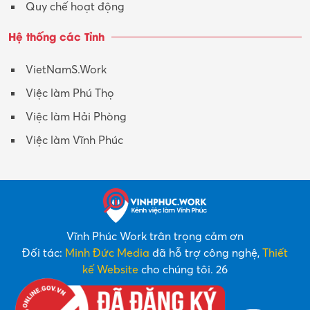
Quy chế hoạt động
Hệ thống các Tỉnh
VietNamS.Work
Việc làm Phú Thọ
Việc làm Hải Phòng
Việc làm Vĩnh Phúc
Vĩnh Phúc Work trân trọng cảm ơn
Đối tác:
Minh Đức Media
đã hỗ trợ công nghệ,
Thiết
kế Website
cho chúng tôi. 26