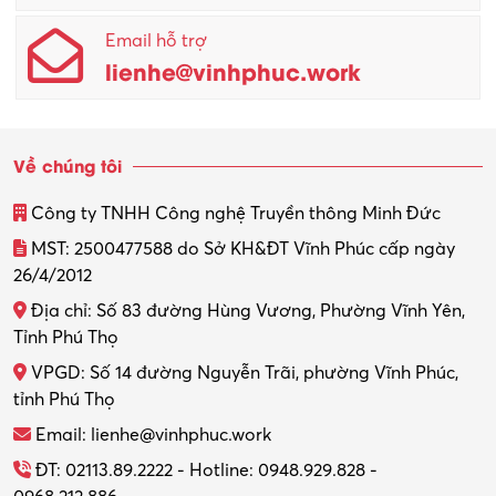
Email hỗ trợ
Quản lý sản xuất
lienhe@vinhphuc.work
Quản trị kinh doanh
Sinh viên làm thêm
Về chúng tôi
Thiết kế
Công ty TNHH Công nghệ Truyền thông Minh Đức
Thiết kế đồ họa
MST: 2500477588 do Sở KH&ĐT Vĩnh Phúc cấp ngày
26/4/2012
Thiết kế nội thất
Địa chỉ: Số 83 đường Hùng Vương, Phường Vĩnh Yên,
Thợ máy – Ô tô – Xe máy
Tỉnh Phú Thọ
VPGD: Số 14 đường Nguyễn Trãi, phường Vĩnh Phúc,
Thực tập
tỉnh Phú Thọ
Thương mại điện tử
Email: lienhe@vinhphuc.work
Tổ chức sự kiện – Quà tặng
ĐT: 02113.89.2222 - Hotline: 0948.929.828 -