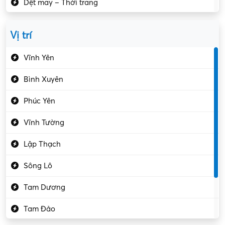
Dệt may – Thời trang
Dịch vụ giải trí
Vị trí
Du lịch – Nhà hàng
Vĩnh Yên
Điện tử – Điện lạnh
Bình Xuyên
Điều hóa
Phúc Yên
Giáo dục – Sư phạm
Vĩnh Tường
Hành chính – VP
Lập Thạch
Hóa chất
Sông Lô
Kế toán – Kiểm toán
Tam Dương
Kho vận – Thủ quỹ
Tam Đảo
Kiểm soát chất lượng