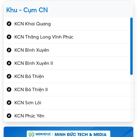
Yên Lạc
Kỹ sư cơ khí
Khu - Cụm CN
Gần Vĩnh Phúc
Kỹ sư điện
KCN Khai Quang
Kỹ thuật cao
KCN Thăng Long Vĩnh Phúc
Kỹ thuật mạng – IT
KCN Bình Xuyên
Làm bán thời gian
KCN Bình Xuyên II
Lao động phổ thông
KCN Bá Thiện
Lập trình – Phát triển
KCN Bá Thiện II
Luật – Công chứng
KCN Sơn Lôi
Marketing – PR
KCN Phúc Yên
Mỹ phẩm – Trang sức
Khu CN Đồng Sóc