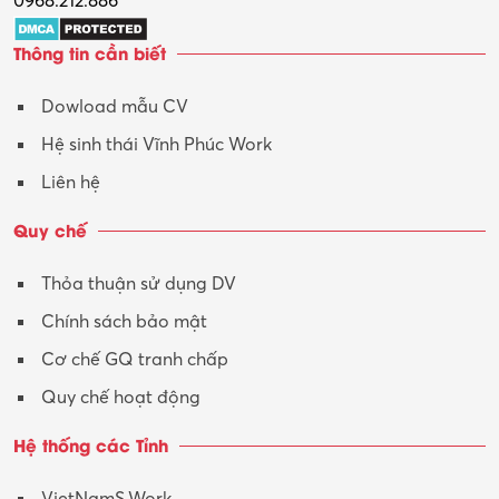
0968.212.886
Trợ lý
Thông tin cần biết
Tư vấn
Dowload mẫu CV
Tư vấn – Kiến trúc
Hệ sinh thái Vĩnh Phúc Work
Vận hành máy phay CNC
Liên hệ
Vận tải – Lái xe
Quy chế
Xây dựng
Thỏa thuận sử dụng DV
Xuất nhập khẩu
Chính sách bảo mật
Y tế-Dược
Cơ chế GQ tranh chấp
Quy chế hoạt động
Hệ thống các Tỉnh
VietNamS.Work