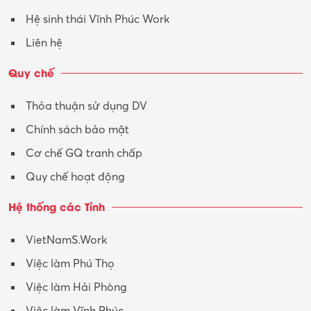
Tư vấn – Kiến trúc
Hệ sinh thái Vĩnh Phúc Work
Vận hành máy phay CNC
Liên hệ
Vận tải – Lái xe
Quy chế
Xây dựng
Thỏa thuận sử dụng DV
Xuất nhập khẩu
Chính sách bảo mật
Y tế-Dược
Cơ chế GQ tranh chấp
Quy chế hoạt động
Hệ thống các Tỉnh
VietNamS.Work
Việc làm Phú Thọ
Việc làm Hải Phòng
Việc làm Vĩnh Phúc