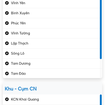
Vĩnh Yên
Điện tử – Điện lạnh
Bình Xuyên
Điều hóa
Phúc Yên
Giáo dục – Sư phạm
Vĩnh Tường
Hành chính – VP
Lập Thạch
Hóa chất
Sông Lô
Kế toán – Kiểm toán
Tam Dương
Kho vận – Thủ quỹ
Tam Đảo
Kiểm soát chất lượng
Yên Lạc
Kỹ sư cơ khí
Khu - Cụm CN
Gần Vĩnh Phúc
Kỹ sư điện
KCN Khai Quang