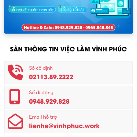
KCN Lập Thạch I
Nhân viên kinh doanh
KCN Sông Lô I
Nhân viên thu mua
KCN Tam Dương
Nông – Lâm nghiệp
SÀN THÔNG TIN VIỆC LÀM VĨNH PHÚC
Nhân viên CSKH
Phục vụ khác
Số cố định
02113.89.2222
Promotion Girl (PG)
Quản lý – Giám đốc
Số di động
0948.929.828
Quản lý chất lượng – QC
Email hỗ trợ
Quản lý sản xuất
lienhe@vinhphuc.work
Quản trị kinh doanh