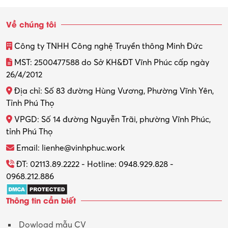
Sinh viên làm thêm
Về chúng tôi
Thiết kế
Công ty TNHH Công nghệ Truyền thông Minh Đức
Thiết kế đồ họa
MST: 2500477588 do Sở KH&ĐT Vĩnh Phúc cấp ngày
26/4/2012
Thiết kế nội thất
Địa chỉ: Số 83 đường Hùng Vương, Phường Vĩnh Yên,
Thợ máy – Ô tô – Xe máy
Tỉnh Phú Thọ
VPGD: Số 14 đường Nguyễn Trãi, phường Vĩnh Phúc,
Thực tập
tỉnh Phú Thọ
Thương mại điện tử
Email: lienhe@vinhphuc.work
Tổ chức sự kiện – Quà tặng
ĐT: 02113.89.2222 - Hotline: 0948.929.828 -
0968.212.886
Trợ lý
Thông tin cần biết
Tư vấn
Dowload mẫu CV