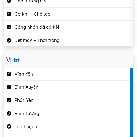
Chất lượng CS
Cơ khí – Chế tạo
Công nhân đã có KN
Dệt may – Thời trang
Dịch vụ giải trí
Vị trí
Du lịch – Nhà hàng
Vĩnh Yên
Điện tử – Điện lạnh
Bình Xuyên
Điều hóa
Phúc Yên
Giáo dục – Sư phạm
Vĩnh Tường
Hành chính – VP
Lập Thạch
Hóa chất