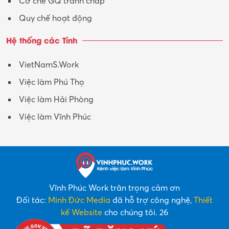
Cơ chế GQ tranh chấp
Quy chế hoạt động
Hệ thống các Tỉnh
VietNamS.Work
Việc làm Phú Thọ
Việc làm Hải Phòng
Việc làm Vĩnh Phúc
Vĩnh Phúc Work trân trọng cảm ơn
Đối tác:
Minh Đức Media
đã hỗ trợ công nghệ,
Thiết
kế Website
cho chúng tôi. 26