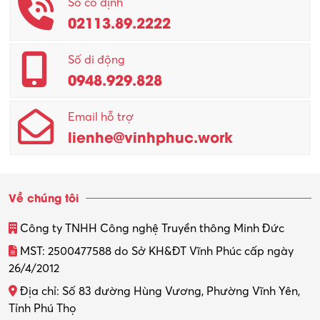
Số cố định
02113.89.2222
Promotion Girl (PG)
Quản lý – Giám đốc
Số di động
0948.929.828
Quản lý chất lượng – QC
Email hỗ trợ
Quản lý sản xuất
lienhe@vinhphuc.work
Quản trị kinh doanh
Sinh viên làm thêm
Về chúng tôi
Thiết kế
Công ty TNHH Công nghệ Truyền thông Minh Đức
Thiết kế đồ họa
MST: 2500477588 do Sở KH&ĐT Vĩnh Phúc cấp ngày
26/4/2012
Thiết kế nội thất
Địa chỉ: Số 83 đường Hùng Vương, Phường Vĩnh Yên,
Thợ máy – Ô tô – Xe máy
Tỉnh Phú Thọ