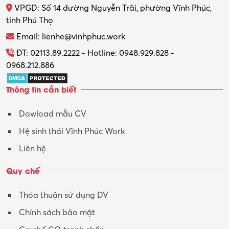
VPGD: Số 14 đường Nguyễn Trãi, phường Vĩnh Phúc,
Thực tập
tỉnh Phú Thọ
Thương mại điện tử
Email: lienhe@vinhphuc.work
Tổ chức sự kiện – Quà tặng
ĐT: 02113.89.2222 - Hotline: 0948.929.828 -
0968.212.886
Trợ lý
Thông tin cần biết
Tư vấn
Dowload mẫu CV
Tư vấn – Kiến trúc
Hệ sinh thái Vĩnh Phúc Work
Vận hành máy phay CNC
Liên hệ
Vận tải – Lái xe
Quy chế
Xây dựng
Thỏa thuận sử dụng DV
Xuất nhập khẩu
Chính sách bảo mật
Y tế-Dược