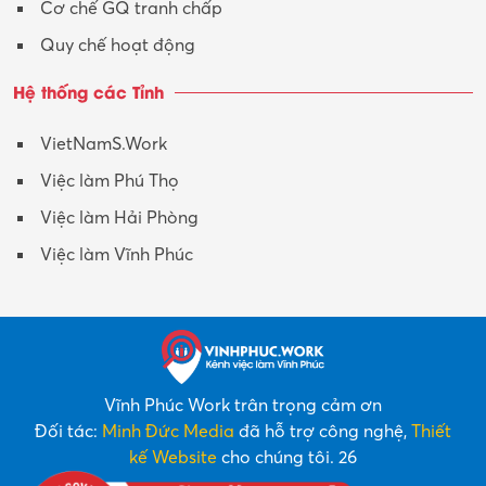
Y tế-Dược
Cơ chế GQ tranh chấp
Quy chế hoạt động
Hệ thống các Tỉnh
VietNamS.Work
Việc làm Phú Thọ
Việc làm Hải Phòng
Việc làm Vĩnh Phúc
Vĩnh Phúc Work trân trọng cảm ơn
Đối tác:
Minh Đức Media
đã hỗ trợ công nghệ,
Thiết
kế Website
cho chúng tôi. 26