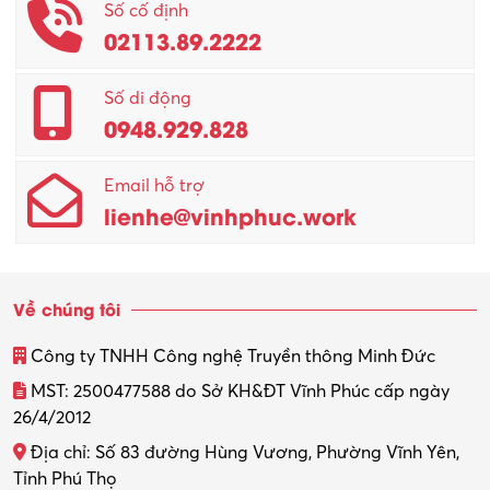
Số cố định
02113.89.2222
Promotion Girl (PG)
Quản lý – Giám đốc
Số di động
0948.929.828
Quản lý chất lượng – QC
Email hỗ trợ
Quản lý sản xuất
lienhe@vinhphuc.work
Quản trị kinh doanh
Sinh viên làm thêm
Về chúng tôi
Thiết kế
Công ty TNHH Công nghệ Truyền thông Minh Đức
Thiết kế đồ họa
MST: 2500477588 do Sở KH&ĐT Vĩnh Phúc cấp ngày
26/4/2012
Thiết kế nội thất
Địa chỉ: Số 83 đường Hùng Vương, Phường Vĩnh Yên,
Thợ máy – Ô tô – Xe máy
Tỉnh Phú Thọ