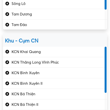
Sông Lô
Kế toán – Kiểm toán
Tam Dương
Kho vận – Thủ quỹ
Tam Đảo
Kiểm soát chất lượng
Yên Lạc
Kỹ sư cơ khí
Khu - Cụm CN
Gần Vĩnh Phúc
Kỹ sư điện
KCN Khai Quang
Kỹ thuật cao
KCN Thăng Long Vĩnh Phúc
Kỹ thuật mạng – IT
KCN Bình Xuyên
Làm bán thời gian
KCN Bình Xuyên II
Lao động phổ thông
KCN Bá Thiện
Lập trình – Phát triển
KCN Bá Thiện II