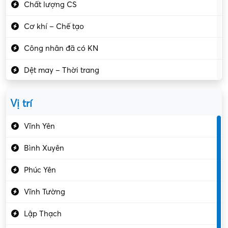
Chất lượng CS
Cơ khí – Chế tạo
Công nhân đã có KN
Dệt may – Thời trang
Dịch vụ giải trí
Vị trí
Du lịch – Nhà hàng
Vĩnh Yên
Điện tử – Điện lạnh
Bình Xuyên
Điều hóa
Phúc Yên
Giáo dục – Sư phạm
Vĩnh Tường
Hành chính – VP
Lập Thạch
Hóa chất