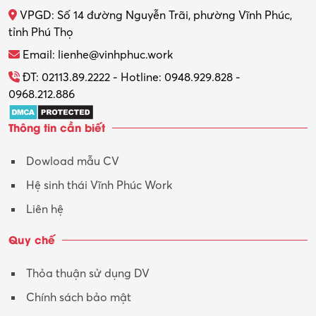
VPGD: Số 14 đường Nguyễn Trãi, phường Vĩnh Phúc,
Thực tập
tỉnh Phú Thọ
Thương mại điện tử
Email: lienhe@vinhphuc.work
Tổ chức sự kiện – Quà tặng
ĐT: 02113.89.2222 - Hotline: 0948.929.828 -
0968.212.886
Trợ lý
Thông tin cần biết
Tư vấn
Dowload mẫu CV
Tư vấn – Kiến trúc
Hệ sinh thái Vĩnh Phúc Work
Vận hành máy phay CNC
Liên hệ
Vận tải – Lái xe
Quy chế
Xây dựng
Thỏa thuận sử dụng DV
Xuất nhập khẩu
Chính sách bảo mật