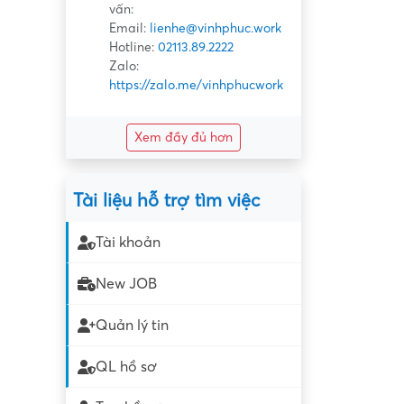
vấn:
Email:
lienhe@vinhphuc.work
Hotline:
02113.89.2222
Zalo:
https://zalo.me/vinhphucwork
Xem đầy đủ hơn
Tài liệu hỗ trợ tìm việc
Tài khoản
New JOB
Quản lý tin
QL hồ sơ