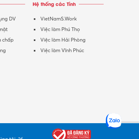
Hệ thống các Tỉnh
Nhân viên CSKH
Phục vụ khác
dụng DV
VietNamS.Work
 mật
Việc làm Phú Thọ
Promotion Girl (PG)
h chấp
Việc làm Hải Phòng
Quản lý – Giám đốc
ộng
Việc làm Vĩnh Phúc
Quản lý chất lượng – QC
Quản lý sản xuất
Quản trị kinh doanh
Sinh viên làm thêm
Thiết kế
Thiết kế đồ họa
Thiết kế nội thất