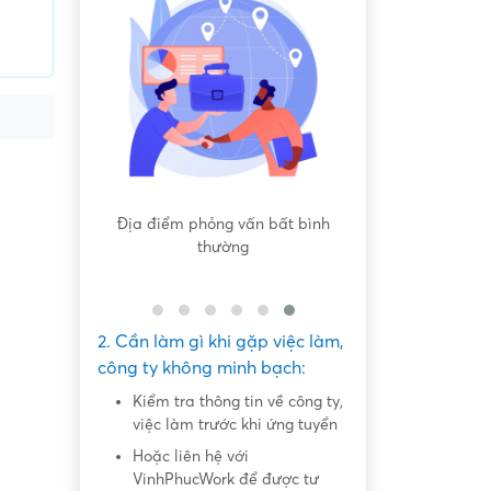
 bất bình
Nội dung mô tả công việc sơ sài,
Hứa hẹn "việc nh
không đồng nhất với công việc
dàng lấy ti
thực tế
2. Cần làm gì khi gặp việc làm,
công ty không minh bạch:
Kiểm tra thông tin về công ty,
việc làm trước khi ứng tuyển
Hoặc liên hệ với
VinhPhucWork để được tư