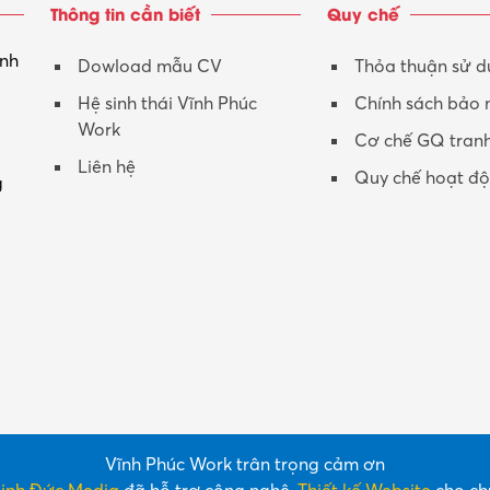
Thông tin cần biết
Quy chế
inh
Dowload mẫu CV
Thỏa thuận sử 
Hệ sinh thái Vĩnh Phúc
Chính sách bảo
Work
Cơ chế GQ tran
Liên hệ
Quy chế hoạt đ
g
Vĩnh Phúc Work trân trọng cảm ơn