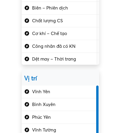
Biên – Phiên dịch
Chất lượng CS
Cơ khí – Chế tạo
Công nhân đã có KN
Dệt may – Thời trang
Dịch vụ giải trí
Vị trí
Du lịch – Nhà hàng
Vĩnh Yên
Điện tử – Điện lạnh
Bình Xuyên
Điều hóa
Phúc Yên
Giáo dục – Sư phạm
Vĩnh Tường