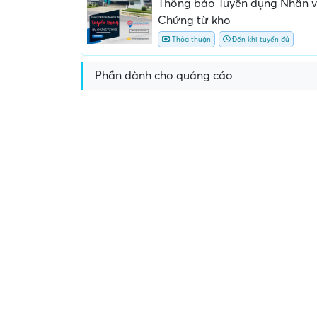
Thông báo Tuyển dụng Nhân v
Chứng từ kho
Thỏa thuận
Đến khi tuyển đủ
Phần dành cho quảng cáo
Yêu cầu nộp phí phỏng v
giữ chỗ...