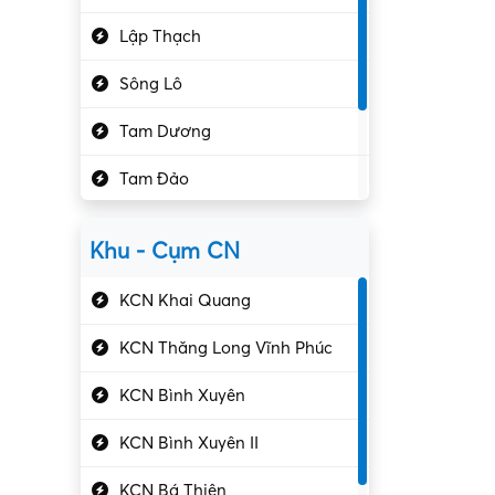
Hành chính – VP
Lập Thạch
Hóa chất
Sông Lô
Kế toán – Kiểm toán
Tam Dương
Kho vận – Thủ quỹ
Tam Đảo
Kiểm soát chất lượng
Yên Lạc
Kỹ sư cơ khí
Khu - Cụm CN
Gần Vĩnh Phúc
Kỹ sư điện
KCN Khai Quang
Kỹ thuật cao
KCN Thăng Long Vĩnh Phúc
Kỹ thuật mạng – IT
KCN Bình Xuyên
Làm bán thời gian
KCN Bình Xuyên II
Lao động phổ thông
KCN Bá Thiện