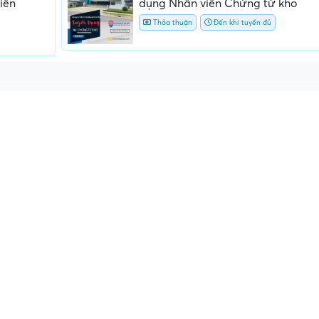
iên
dụng Nhân viên Chứng từ kho
Thỏa thuận
Đến khi tuyển đủ
ấn, phí
Yêu cầu ký kết giấy tờ không rõ
Địa điểm phỏng vấn
ràng hoặc nộp giấy tờ gốc
thường