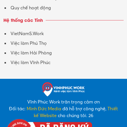
Quy chế hoạt động
Hệ thống các Tỉnh
VietNamS.Work
Việc làm Phú Thọ
Việc làm Hải Phòng
Việc làm Vĩnh Phúc
Vĩnh Phúc Work trân trọng cảm ơn
Đối tác:
Minh Đức Media
đã hỗ trợ công nghệ,
Thiết
kế Website
cho chúng tôi. 26