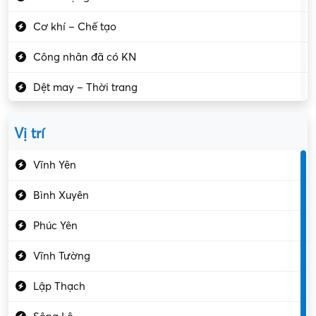
Cơ khí – Chế tạo
Công nhân đã có KN
Dệt may – Thời trang
Dịch vụ giải trí
Vị trí
Du lịch – Nhà hàng
Vĩnh Yên
Điện tử – Điện lạnh
Bình Xuyên
Điều hóa
Phúc Yên
Giáo dục – Sư phạm
Vĩnh Tường
Hành chính – VP
Lập Thạch
Hóa chất