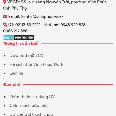
VPGD: Số 14 đường Nguyễn Trãi, phường Vĩnh Phúc,
Thực tập
tỉnh Phú Thọ
Thương mại điện tử
Email: lienhe@vinhphuc.work
Tổ chức sự kiện – Quà tặng
ĐT: 02113.89.2222 - Hotline: 0948.929.828 -
0968.212.886
Trợ lý
Thông tin cần biết
Tư vấn
Dowload mẫu CV
Tư vấn – Kiến trúc
Hệ sinh thái Vĩnh Phúc Work
Vận hành máy phay CNC
Liên hệ
Vận tải – Lái xe
Quy chế
Xây dựng
Thỏa thuận sử dụng DV
Xuất nhập khẩu
Chính sách bảo mật
Y tế-Dược
Cơ chế GQ tranh chấp