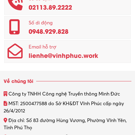
02113.89.2222
Promotion Girl (PG)
Quản lý – Giám đốc
Số di động
0948.929.828
Quản lý chất lượng – QC
Email hỗ trợ
Quản lý sản xuất
lienhe@vinhphuc.work
Quản trị kinh doanh
Sinh viên làm thêm
Về chúng tôi
Thiết kế
Công ty TNHH Công nghệ Truyền thông Minh Đức
Thiết kế đồ họa
MST: 2500477588 do Sở KH&ĐT Vĩnh Phúc cấp ngày
26/4/2012
Thiết kế nội thất
Địa chỉ: Số 83 đường Hùng Vương, Phường Vĩnh Yên,
Thợ máy – Ô tô – Xe máy
Tỉnh Phú Thọ