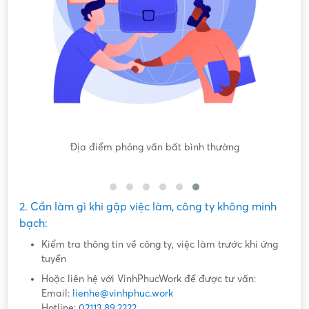
Nội dung mô tả công việc sơ sài, không đồng nhất với công
việc thực tế
2. Cần làm gì khi gặp việc làm, công ty không minh
bạch:
Kiểm tra thông tin về công ty, việc làm trước khi ứng
tuyển
Hoặc liên hệ với VinhPhucWork để được tư vấn:
Email:
lienhe@vinhphuc.work
Hotline:
02113.89.2222