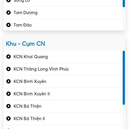
Sông Lô
Kế toán – Kiểm toán
Tam Dương
Kho vận – Thủ quỹ
Tam Đảo
Kiểm soát chất lượng
Yên Lạc
Kỹ sư cơ khí
Khu - Cụm CN
Gần Vĩnh Phúc
Kỹ sư điện
KCN Khai Quang
Kỹ thuật cao
KCN Thăng Long Vĩnh Phúc
Kỹ thuật mạng – IT
KCN Bình Xuyên
Làm bán thời gian
KCN Bình Xuyên II
Lao động phổ thông
KCN Bá Thiện
Lập trình – Phát triển
KCN Bá Thiện II