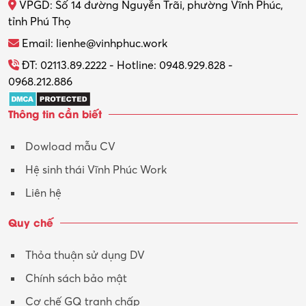
VPGD: Số 14 đường Nguyễn Trãi, phường Vĩnh Phúc,
Thực tập
tỉnh Phú Thọ
Thương mại điện tử
Email: lienhe@vinhphuc.work
Tổ chức sự kiện – Quà tặng
ĐT: 02113.89.2222 - Hotline: 0948.929.828 -
0968.212.886
Trợ lý
Thông tin cần biết
Tư vấn
Dowload mẫu CV
Tư vấn – Kiến trúc
Hệ sinh thái Vĩnh Phúc Work
Vận hành máy phay CNC
Liên hệ
Vận tải – Lái xe
Quy chế
Xây dựng
Thỏa thuận sử dụng DV
Xuất nhập khẩu
Chính sách bảo mật
Y tế-Dược
Cơ chế GQ tranh chấp