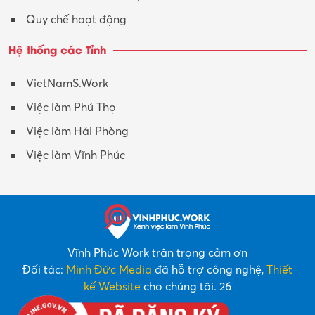
Quy chế hoạt động
Hệ thống các Tỉnh
VietNamS.Work
Việc làm Phú Thọ
Việc làm Hải Phòng
Việc làm Vĩnh Phúc
Vĩnh Phúc Work trân trọng cảm ơn
Đối tác:
Minh Đức Media
đã hỗ trợ công nghệ,
Thiết
kế Website
cho chúng tôi. 26