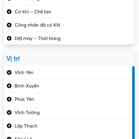
Cơ khí – Chế tạo
Công nhân đã có KN
Dệt may – Thời trang
Dịch vụ giải trí
Vị trí
Du lịch – Nhà hàng
Vĩnh Yên
Điện tử – Điện lạnh
Bình Xuyên
Điều hóa
Phúc Yên
Giáo dục – Sư phạm
Vĩnh Tường
Hành chính – VP
Lập Thạch
Hóa chất