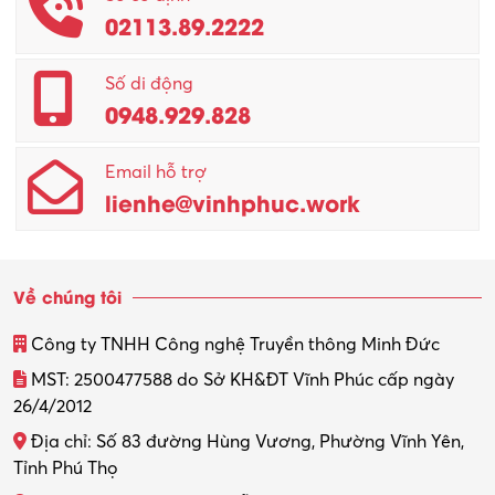
02113.89.2222
Promotion Girl (PG)
Quản lý – Giám đốc
Số di động
0948.929.828
Quản lý chất lượng – QC
Email hỗ trợ
Quản lý sản xuất
lienhe@vinhphuc.work
Quản trị kinh doanh
Sinh viên làm thêm
Về chúng tôi
Thiết kế
Công ty TNHH Công nghệ Truyền thông Minh Đức
Thiết kế đồ họa
MST: 2500477588 do Sở KH&ĐT Vĩnh Phúc cấp ngày
26/4/2012
Thiết kế nội thất
Địa chỉ: Số 83 đường Hùng Vương, Phường Vĩnh Yên,
Thợ máy – Ô tô – Xe máy
Tỉnh Phú Thọ