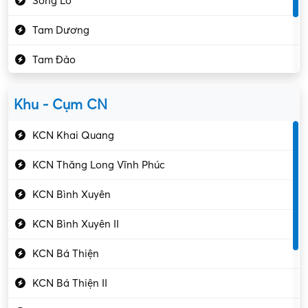
Sông Lô
Kế toán – Kiểm toán
Tam Dương
Kho vận – Thủ quỹ
Tam Đảo
Kiểm soát chất lượng
Yên Lạc
Kỹ sư cơ khí
Khu - Cụm CN
Gần Vĩnh Phúc
Kỹ sư điện
KCN Khai Quang
Kỹ thuật cao
KCN Thăng Long Vĩnh Phúc
Kỹ thuật mạng – IT
KCN Bình Xuyên
Làm bán thời gian
KCN Bình Xuyên II
Lao động phổ thông
KCN Bá Thiện
Lập trình – Phát triển
KCN Bá Thiện II