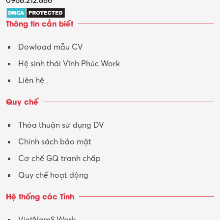
0968.212.886
Trợ lý
Thông tin cần biết
Tư vấn
Dowload mẫu CV
Tư vấn – Kiến trúc
Hệ sinh thái Vĩnh Phúc Work
Vận hành máy phay CNC
Liên hệ
Vận tải – Lái xe
Quy chế
Xây dựng
Thỏa thuận sử dụng DV
Xuất nhập khẩu
Chính sách bảo mật
Y tế-Dược
Cơ chế GQ tranh chấp
Quy chế hoạt động
Hệ thống các Tỉnh
VietNamS.Work