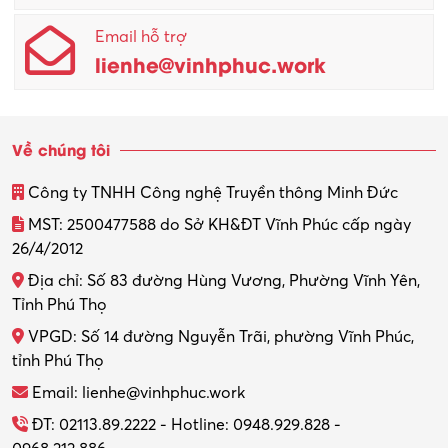
Email hỗ trợ
Quản lý sản xuất
lienhe@vinhphuc.work
Quản trị kinh doanh
Sinh viên làm thêm
Về chúng tôi
Thiết kế
Công ty TNHH Công nghệ Truyền thông Minh Đức
Thiết kế đồ họa
MST: 2500477588 do Sở KH&ĐT Vĩnh Phúc cấp ngày
26/4/2012
Thiết kế nội thất
Địa chỉ: Số 83 đường Hùng Vương, Phường Vĩnh Yên,
Thợ máy – Ô tô – Xe máy
Tỉnh Phú Thọ
VPGD: Số 14 đường Nguyễn Trãi, phường Vĩnh Phúc,
Thực tập
tỉnh Phú Thọ
Thương mại điện tử
Email: lienhe@vinhphuc.work
Tổ chức sự kiện – Quà tặng
ĐT: 02113.89.2222 - Hotline: 0948.929.828 -