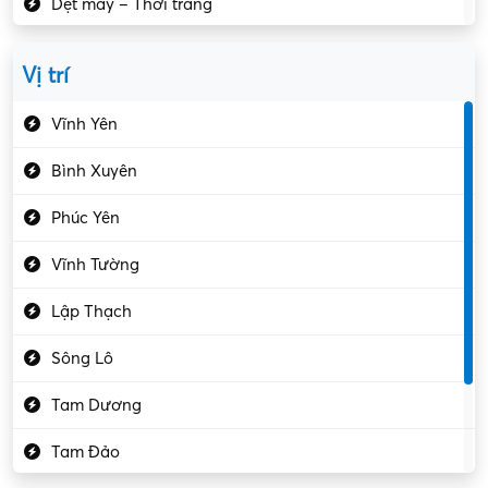
Dệt may – Thời trang
Dịch vụ giải trí
Vị trí
Du lịch – Nhà hàng
Vĩnh Yên
Điện tử – Điện lạnh
Bình Xuyên
Điều hóa
Phúc Yên
Giáo dục – Sư phạm
Vĩnh Tường
Hành chính – VP
Lập Thạch
Hóa chất
Sông Lô
Kế toán – Kiểm toán
Tam Dương
Kho vận – Thủ quỹ
Tam Đảo
Kiểm soát chất lượng