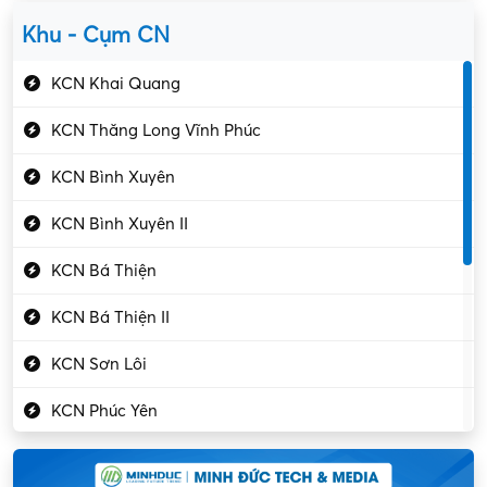
Yên Lạc
Kỹ sư cơ khí
Khu - Cụm CN
Gần Vĩnh Phúc
Kỹ sư điện
KCN Khai Quang
Kỹ thuật cao
KCN Thăng Long Vĩnh Phúc
Kỹ thuật mạng – IT
KCN Bình Xuyên
Làm bán thời gian
KCN Bình Xuyên II
Lao động phổ thông
KCN Bá Thiện
Lập trình – Phát triển
KCN Bá Thiện II
Luật – Công chứng
KCN Sơn Lôi
Marketing – PR
KCN Phúc Yên
Mỹ phẩm – Trang sức
Khu CN Đồng Sóc