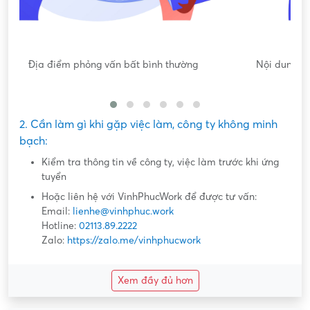
Nội dung mô tả công việc sơ sài, không đồng nhất với công
việc thực tế
2. Cần làm gì khi gặp việc làm, công ty không minh
bạch:
Kiểm tra thông tin về công ty, việc làm trước khi ứng
tuyển
Hoặc liên hệ với VinhPhucWork để được tư vấn:
Email:
lienhe@vinhphuc.work
Hotline:
02113.89.2222
Zalo:
https://zalo.me/vinhphucwork
Xem đầy đủ hơn