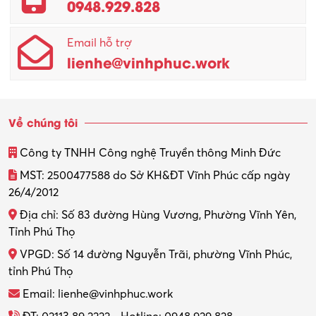
0948.929.828
Quản lý chất lượng – QC
Email hỗ trợ
Quản lý sản xuất
lienhe@vinhphuc.work
Quản trị kinh doanh
Sinh viên làm thêm
Về chúng tôi
Thiết kế
Công ty TNHH Công nghệ Truyền thông Minh Đức
Thiết kế đồ họa
MST: 2500477588 do Sở KH&ĐT Vĩnh Phúc cấp ngày
26/4/2012
Thiết kế nội thất
Địa chỉ: Số 83 đường Hùng Vương, Phường Vĩnh Yên,
Thợ máy – Ô tô – Xe máy
Tỉnh Phú Thọ
VPGD: Số 14 đường Nguyễn Trãi, phường Vĩnh Phúc,
Thực tập
tỉnh Phú Thọ
Thương mại điện tử
Email: lienhe@vinhphuc.work
Tổ chức sự kiện – Quà tặng