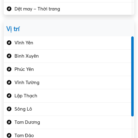
Dệt may – Thời trang
Dịch vụ giải trí
Vị trí
Du lịch – Nhà hàng
Vĩnh Yên
Điện tử – Điện lạnh
Bình Xuyên
Điều hóa
Phúc Yên
Giáo dục – Sư phạm
Vĩnh Tường
Hành chính – VP
Lập Thạch
Hóa chất
Sông Lô
Kế toán – Kiểm toán
Tam Dương
Kho vận – Thủ quỹ
Tam Đảo