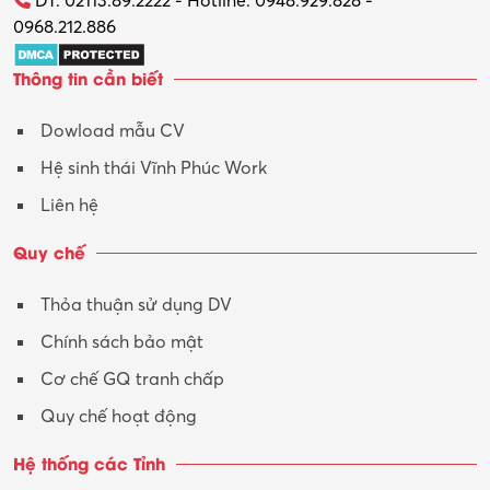
ĐT: 02113.89.2222 - Hotline: 0948.929.828 -
0968.212.886
Trợ lý
Thông tin cần biết
Tư vấn
Dowload mẫu CV
Tư vấn – Kiến trúc
Hệ sinh thái Vĩnh Phúc Work
Vận hành máy phay CNC
Liên hệ
Vận tải – Lái xe
Quy chế
Xây dựng
Thỏa thuận sử dụng DV
Xuất nhập khẩu
Chính sách bảo mật
Y tế-Dược
Cơ chế GQ tranh chấp
Quy chế hoạt động
Hệ thống các Tỉnh