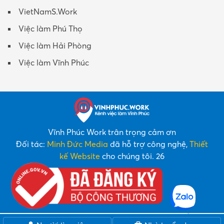
VietNamS.Work
Việc làm Phú Thọ
Việc làm Hải Phòng
Việc làm Vĩnh Phúc
Vĩnh Phúc Work trân trọng cảm ơn
Đối tác:
Minh Đức Media
đã hỗ trợ công nghệ,
Thiết
kế Website
cho chúng tôi. 26