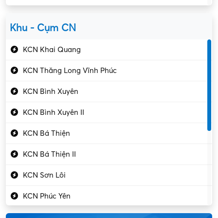
Kiểm soát chất lượng
Yên Lạc
Kỹ sư cơ khí
Khu - Cụm CN
Gần Vĩnh Phúc
Kỹ sư điện
KCN Khai Quang
Kỹ thuật cao
KCN Thăng Long Vĩnh Phúc
Kỹ thuật mạng – IT
KCN Bình Xuyên
Làm bán thời gian
KCN Bình Xuyên II
Lao động phổ thông
KCN Bá Thiện
Lập trình – Phát triển
KCN Bá Thiện II
Luật – Công chứng
KCN Sơn Lôi
Marketing – PR
KCN Phúc Yên
Mỹ phẩm – Trang sức
Khu CN Đồng Sóc