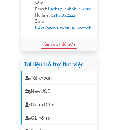
vấn:
Email:
lienhe@vinhphuc.work
Hotline:
02113.89.2222
Zalo:
https://zalo.me/vinhphucwork
Xem đầy đủ hơn
Tài liệu hỗ trợ tìm việc
Tài khoản
New JOB
Quản lý tin
QL hồ sơ