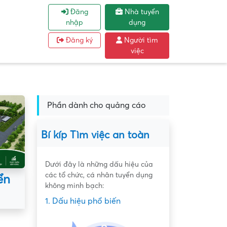
Đăng
Nhà tuyển
nhập
dụng
Đăng ký
Người tìm
việc
Phần dành cho quảng cáo
Bí kíp Tìm việc an toàn
Dưới đây là những dấu hiệu của
các tổ chức, cá nhân tuyển dụng
ển
không minh bạch:
1. Dấu hiệu phổ biến