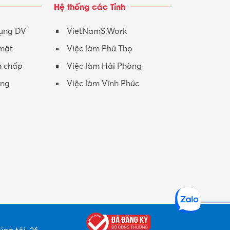
Hệ thống các Tỉnh
Nhân viên CSKH
Phục vụ khác
dụng DV
VietNamS.Work
 mật
Việc làm Phú Thọ
Promotion Girl (PG)
h chấp
Việc làm Hải Phòng
Quản lý – Giám đốc
ộng
Việc làm Vĩnh Phúc
Quản lý chất lượng – QC
Quản lý sản xuất
Quản trị kinh doanh
Sinh viên làm thêm
Thiết kế
Thiết kế đồ họa
Thiết kế nội thất