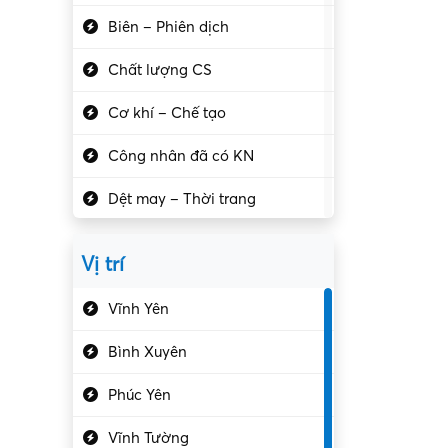
Biên – Phiên dịch
Chất lượng CS
Cơ khí – Chế tạo
Công nhân đã có KN
Dệt may – Thời trang
Dịch vụ giải trí
Vị trí
Du lịch – Nhà hàng
Vĩnh Yên
Điện tử – Điện lạnh
Bình Xuyên
Điều hóa
Phúc Yên
Giáo dục – Sư phạm
Vĩnh Tường