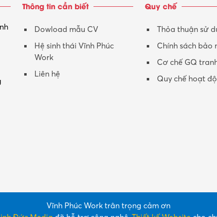
Thông tin cần biết
Quy chế
inh
Dowload mẫu CV
Thỏa thuận sử 
Hệ sinh thái Vĩnh Phúc
Chính sách bảo
Work
Cơ chế GQ tran
Liên hệ
Quy chế hoạt đ
g
Vĩnh Phúc Work trân trọng cảm ơn