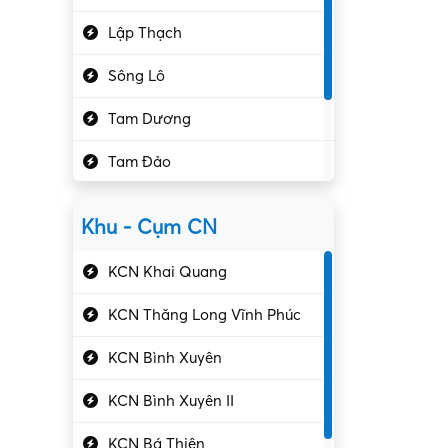
Hành chính – VP
Lập Thạch
Hóa chất
Sông Lô
Kế toán – Kiểm toán
Tam Dương
Kho vận – Thủ quỹ
Tam Đảo
Kiểm soát chất lượng
Yên Lạc
Kỹ sư cơ khí
Khu - Cụm CN
Gần Vĩnh Phúc
Kỹ sư điện
KCN Khai Quang
Kỹ thuật cao
KCN Thăng Long Vĩnh Phúc
Kỹ thuật mạng – IT
KCN Bình Xuyên
Làm bán thời gian
KCN Bình Xuyên II
Lao động phổ thông
KCN Bá Thiện