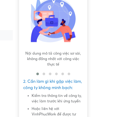
 bất bình
Nội dung mô tả công việc sơ sài,
Hứa hẹn "việc nh
không đồng nhất với công việc
dàng lấy ti
thực tế
2. Cần làm gì khi gặp việc làm,
công ty không minh bạch:
Kiểm tra thông tin về công ty,
việc làm trước khi ứng tuyển
Hoặc liên hệ với
VinhPhucWork để được tư