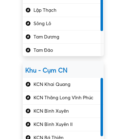
Hành chính – VP
Lập Thạch
Hóa chất
Sông Lô
Kế toán – Kiểm toán
Tam Dương
Kho vận – Thủ quỹ
Tam Đảo
Kiểm soát chất lượng
Yên Lạc
Kỹ sư cơ khí
Khu - Cụm CN
Gần Vĩnh Phúc
Kỹ sư điện
KCN Khai Quang
Kỹ thuật cao
KCN Thăng Long Vĩnh Phúc
Kỹ thuật mạng – IT
KCN Bình Xuyên
Làm bán thời gian
KCN Bình Xuyên II
Lao động phổ thông
KCN Bá Thiện