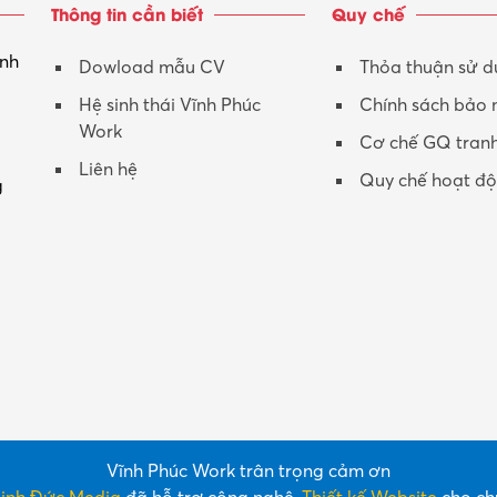
Thông tin cần biết
Quy chế
inh
Dowload mẫu CV
Thỏa thuận sử 
Hệ sinh thái Vĩnh Phúc
Chính sách bảo
Work
Cơ chế GQ tran
Liên hệ
Quy chế hoạt đ
g
Vĩnh Phúc Work trân trọng cảm ơn