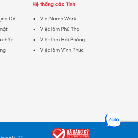
Hệ thống các Tỉnh
Nhân viên CSKH
Phục vụ khác
dụng DV
VietNamS.Work
 mật
Việc làm Phú Thọ
Promotion Girl (PG)
h chấp
Việc làm Hải Phòng
Quản lý – Giám đốc
ộng
Việc làm Vĩnh Phúc
Quản lý chất lượng – QC
Quản lý sản xuất
Quản trị kinh doanh
Sinh viên làm thêm
Thiết kế
Thiết kế đồ họa
Thiết kế nội thất