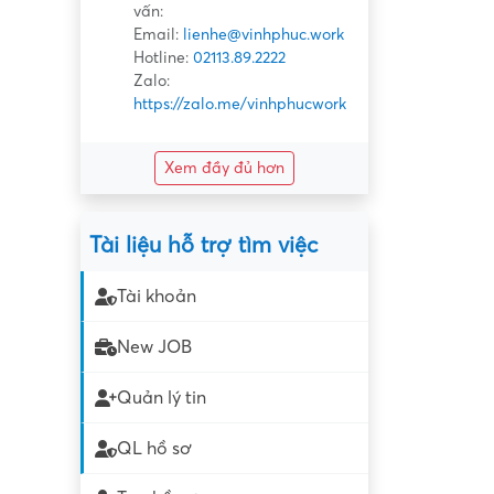
vấn:
Email:
lienhe@vinhphuc.work
Hotline:
02113.89.2222
Zalo:
https://zalo.me/vinhphucwork
Xem đầy đủ hơn
Tài liệu hỗ trợ tìm việc
Tài khoản
New JOB
Quản lý tin
QL hồ sơ