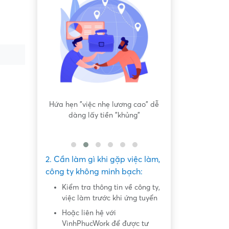
iệc sơ sài,
Hứa hẹn "việc nhẹ lương cao" dễ
Yêu cầu tải app,
 công việc
dàng lấy tiền "khủng"
nhiệm
2. Cần làm gì khi gặp việc làm,
công ty không minh bạch:
Kiểm tra thông tin về công ty,
việc làm trước khi ứng tuyển
Hoặc liên hệ với
VinhPhucWork để được tư