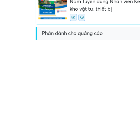
Nam Tuyển dụng Nhân viên Kế
kho vật tư, thiết bị
Phần dành cho quảng cáo
Yêu cầu nộp phí phỏng vấn, phí
Yêu cầu ký kết giấy tờ k
giữ chỗ...
ràng hoặc nộp giấy tờ