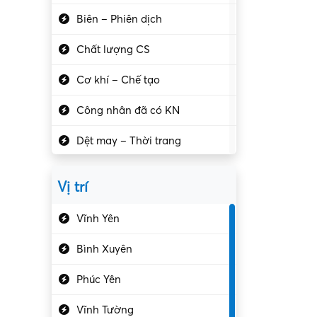
Biên – Phiên dịch
Chất lượng CS
Cơ khí – Chế tạo
Công nhân đã có KN
Dệt may – Thời trang
Dịch vụ giải trí
Vị trí
Du lịch – Nhà hàng
Vĩnh Yên
Điện tử – Điện lạnh
Bình Xuyên
Điều hóa
Phúc Yên
Giáo dục – Sư phạm
Vĩnh Tường