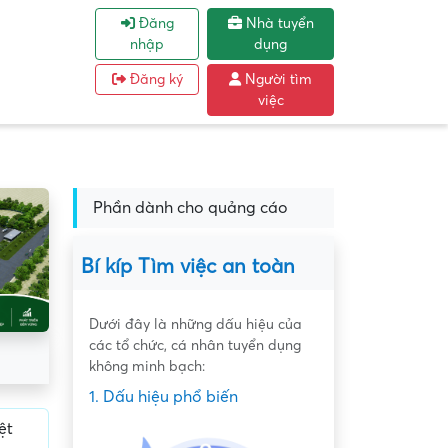
Đăng
Nhà tuyển
nhập
dụng
Đăng ký
Người tìm
việc
Phần dành cho quảng cáo
Bí kíp Tìm việc an toàn
Dưới đây là những dấu hiệu của
các tổ chức, cá nhân tuyển dụng
không minh bạch:
1. Dấu hiệu phổ biến
ệt