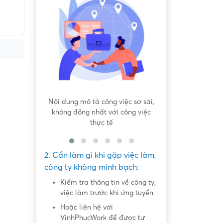
 bất bình
Nội dung mô tả công việc sơ sài,
Hứa hẹn "việc nh
không đồng nhất với công việc
dàng lấy ti
thực tế
2. Cần làm gì khi gặp việc làm,
công ty không minh bạch:
Kiểm tra thông tin về công ty,
việc làm trước khi ứng tuyển
Hoặc liên hệ với
VinhPhucWork để được tư