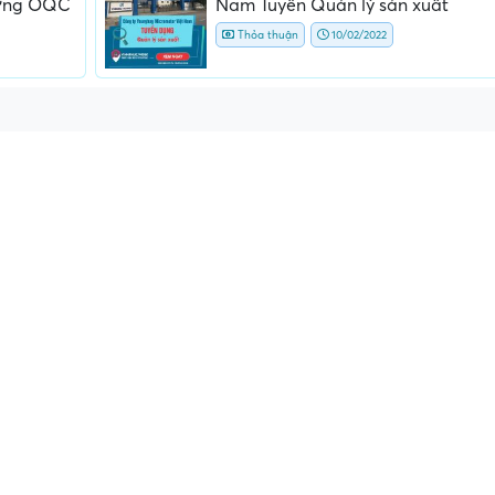
ượng OQC
Nam Tuyển Quản lý sản xuất
Thỏa thuận
10/02/2022
ấn, phí
Yêu cầu ký kết giấy tờ không rõ
Địa điểm phỏng vấn
ràng hoặc nộp giấy tờ gốc
thường