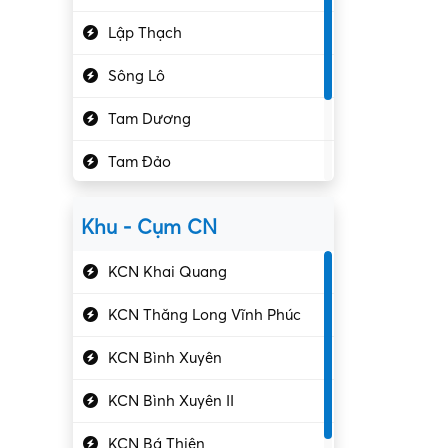
Hành chính – VP
Lập Thạch
Hóa chất
Sông Lô
Kế toán – Kiểm toán
Tam Dương
Kho vận – Thủ quỹ
Tam Đảo
Kiểm soát chất lượng
Yên Lạc
Kỹ sư cơ khí
Khu - Cụm CN
Gần Vĩnh Phúc
Kỹ sư điện
KCN Khai Quang
Kỹ thuật cao
KCN Thăng Long Vĩnh Phúc
Kỹ thuật mạng – IT
KCN Bình Xuyên
Làm bán thời gian
KCN Bình Xuyên II
Lao động phổ thông
KCN Bá Thiện