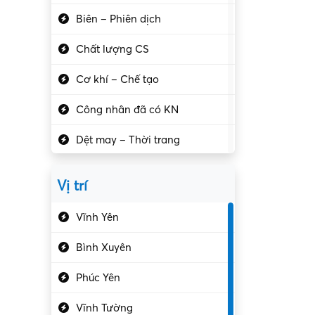
Biên – Phiên dịch
Chất lượng CS
Cơ khí – Chế tạo
Công nhân đã có KN
Dệt may – Thời trang
Dịch vụ giải trí
Vị trí
Du lịch – Nhà hàng
Vĩnh Yên
Điện tử – Điện lạnh
Bình Xuyên
Điều hóa
Phúc Yên
Giáo dục – Sư phạm
Vĩnh Tường