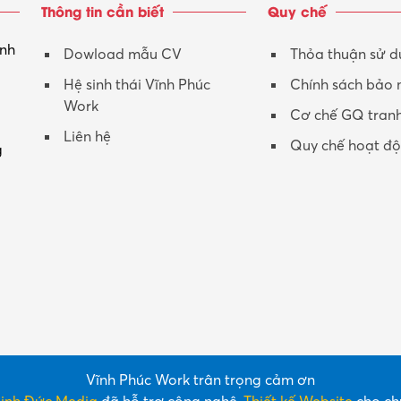
Thông tin cần biết
Quy chế
inh
Dowload mẫu CV
Thỏa thuận sử 
Hệ sinh thái Vĩnh Phúc
Chính sách bảo
Work
Cơ chế GQ tran
Liên hệ
Quy chế hoạt đ
g
Vĩnh Phúc Work trân trọng cảm ơn