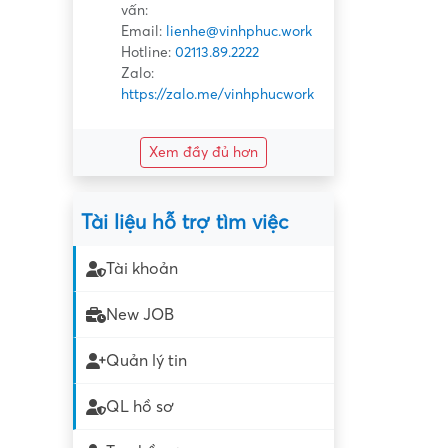
vấn:
Email:
lienhe@vinhphuc.work
Hotline:
02113.89.2222
Zalo:
https://zalo.me/vinhphucwork
Xem đầy đủ hơn
Tài liệu hỗ trợ tìm việc
Tài khoản
New JOB
Quản lý tin
QL hồ sơ