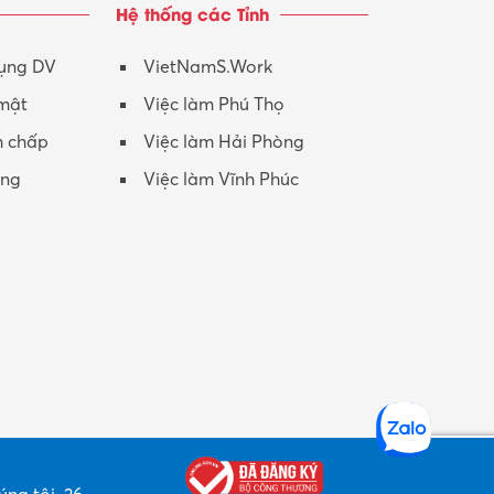
Hệ thống các Tỉnh
Nhân viên CSKH
Phục vụ khác
dụng DV
VietNamS.Work
 mật
Việc làm Phú Thọ
Promotion Girl (PG)
h chấp
Việc làm Hải Phòng
Quản lý – Giám đốc
ộng
Việc làm Vĩnh Phúc
Quản lý chất lượng – QC
Quản lý sản xuất
Quản trị kinh doanh
Sinh viên làm thêm
Thiết kế
Thiết kế đồ họa
Thiết kế nội thất