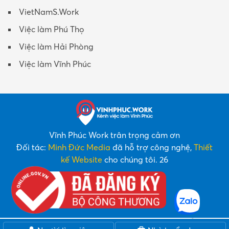
VietNamS.Work
Việc làm Phú Thọ
Việc làm Hải Phòng
Việc làm Vĩnh Phúc
Vĩnh Phúc Work trân trọng cảm ơn
Đối tác:
Minh Đức Media
đã hỗ trợ công nghệ,
Thiết
kế Website
cho chúng tôi. 26