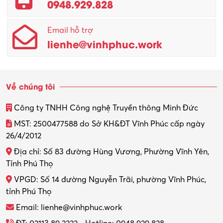
0948.929.828
Quản lý chất lượng – QC
Email hỗ trợ
Quản lý sản xuất
lienhe@vinhphuc.work
Quản trị kinh doanh
Sinh viên làm thêm
Về chúng tôi
Thiết kế
Công ty TNHH Công nghệ Truyền thông Minh Đức
Thiết kế đồ họa
MST: 2500477588 do Sở KH&ĐT Vĩnh Phúc cấp ngày
26/4/2012
Thiết kế nội thất
Địa chỉ: Số 83 đường Hùng Vương, Phường Vĩnh Yên,
Thợ máy – Ô tô – Xe máy
Tỉnh Phú Thọ
VPGD: Số 14 đường Nguyễn Trãi, phường Vĩnh Phúc,
Thực tập
tỉnh Phú Thọ
Thương mại điện tử
Email: lienhe@vinhphuc.work
Tổ chức sự kiện – Quà tặng