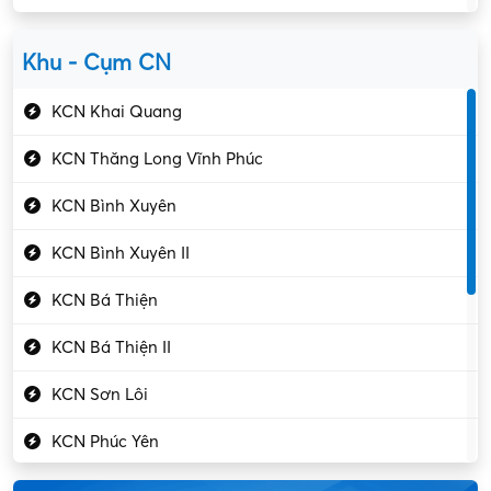
Kiểm soát chất lượng
Yên Lạc
Kỹ sư cơ khí
Khu - Cụm CN
Gần Vĩnh Phúc
Kỹ sư điện
KCN Khai Quang
Kỹ thuật cao
KCN Thăng Long Vĩnh Phúc
Kỹ thuật mạng – IT
KCN Bình Xuyên
Làm bán thời gian
KCN Bình Xuyên II
Lao động phổ thông
KCN Bá Thiện
Lập trình – Phát triển
KCN Bá Thiện II
Luật – Công chứng
KCN Sơn Lôi
Marketing – PR
KCN Phúc Yên
Mỹ phẩm – Trang sức
Khu CN Đồng Sóc