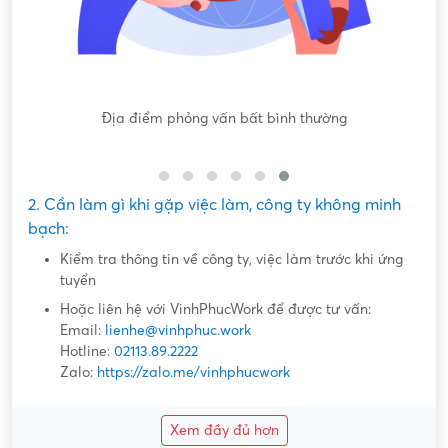
Nội dung mô tả công việc sơ sài, không đồng nhất với công
việc thực tế
2. Cần làm gì khi gặp việc làm, công ty không minh
bạch:
Kiểm tra thông tin về công ty, việc làm trước khi ứng
tuyển
Hoặc liên hệ với VinhPhucWork để được tư vấn:
Email:
lienhe@vinhphuc.work
Hotline:
02113.89.2222
Zalo:
https://zalo.me/vinhphucwork
Xem đầy đủ hơn