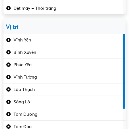
Dệt may – Thời trang
Dịch vụ giải trí
Vị trí
Du lịch – Nhà hàng
Vĩnh Yên
Điện tử – Điện lạnh
Bình Xuyên
Điều hóa
Phúc Yên
Giáo dục – Sư phạm
Vĩnh Tường
Hành chính – VP
Lập Thạch
Hóa chất
Sông Lô
Kế toán – Kiểm toán
Tam Dương
Kho vận – Thủ quỹ
Tam Đảo