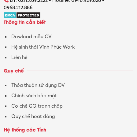
ĐT: 02113.89.2222 - Hotline: 0948.929.828 -
0968.212.886
Trợ lý
Thông tin cần biết
Tư vấn
Dowload mẫu CV
Tư vấn – Kiến trúc
Hệ sinh thái Vĩnh Phúc Work
Vận hành máy phay CNC
Liên hệ
Vận tải – Lái xe
Quy chế
Xây dựng
Thỏa thuận sử dụng DV
Xuất nhập khẩu
Chính sách bảo mật
Y tế-Dược
Cơ chế GQ tranh chấp
Quy chế hoạt động
Hệ thống các Tỉnh