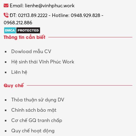
Thương mại điện tử
Email: lienhe@vinhphuc.work
Tổ chức sự kiện – Quà tặng
ĐT: 02113.89.2222 - Hotline: 0948.929.828 -
0968.212.886
Trợ lý
Thông tin cần biết
Tư vấn
Dowload mẫu CV
Tư vấn – Kiến trúc
Hệ sinh thái Vĩnh Phúc Work
Vận hành máy phay CNC
Liên hệ
Vận tải – Lái xe
Quy chế
Xây dựng
Thỏa thuận sử dụng DV
Xuất nhập khẩu
Chính sách bảo mật
Y tế-Dược
Cơ chế GQ tranh chấp
Quy chế hoạt động