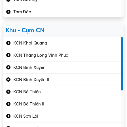
Kho vận – Thủ quỹ
Tam Đảo
Kiểm soát chất lượng
Yên Lạc
Kỹ sư cơ khí
Khu - Cụm CN
Gần Vĩnh Phúc
Kỹ sư điện
KCN Khai Quang
Kỹ thuật cao
KCN Thăng Long Vĩnh Phúc
Kỹ thuật mạng – IT
KCN Bình Xuyên
Làm bán thời gian
KCN Bình Xuyên II
Lao động phổ thông
KCN Bá Thiện
Lập trình – Phát triển
KCN Bá Thiện II
Luật – Công chứng
KCN Sơn Lôi
Marketing – PR