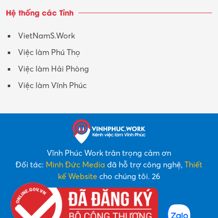
Hệ thống các Tỉnh
VietNamS.Work
Việc làm Phú Thọ
Việc làm Hải Phòng
Việc làm Vĩnh Phúc
Vĩnh Phúc Work trân trọng cảm ơn
Đối tác:
Minh Đức Media
đã hỗ trợ công nghệ,
Thiết
kế Website
cho chúng tôi. 26