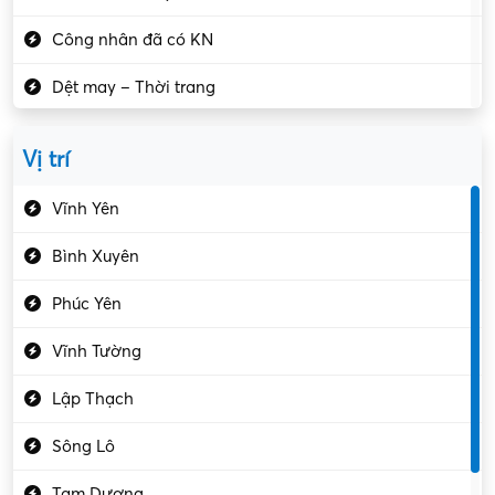
Công nhân đã có KN
Dệt may – Thời trang
Dịch vụ giải trí
Vị trí
Du lịch – Nhà hàng
Vĩnh Yên
Điện tử – Điện lạnh
Bình Xuyên
Điều hóa
Phúc Yên
Giáo dục – Sư phạm
Vĩnh Tường
Hành chính – VP
Lập Thạch
Hóa chất
Sông Lô
Kế toán – Kiểm toán
Tam Dương