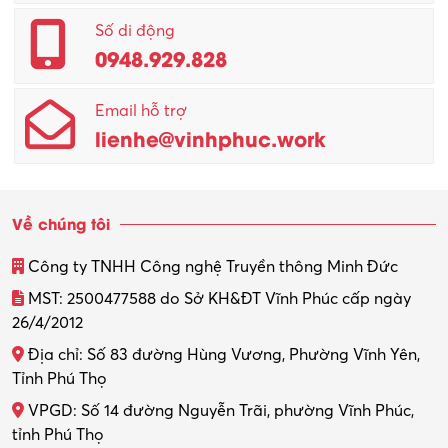
Quản lý – Giám đốc
Số di động
0948.929.828
Quản lý chất lượng – QC
Email hỗ trợ
Quản lý sản xuất
lienhe@vinhphuc.work
Quản trị kinh doanh
Sinh viên làm thêm
Về chúng tôi
Thiết kế
Công ty TNHH Công nghệ Truyền thông Minh Đức
Thiết kế đồ họa
MST: 2500477588 do Sở KH&ĐT Vĩnh Phúc cấp ngày
26/4/2012
Thiết kế nội thất
Địa chỉ: Số 83 đường Hùng Vương, Phường Vĩnh Yên,
Thợ máy – Ô tô – Xe máy
Tỉnh Phú Thọ
VPGD: Số 14 đường Nguyễn Trãi, phường Vĩnh Phúc,
Thực tập
tỉnh Phú Thọ