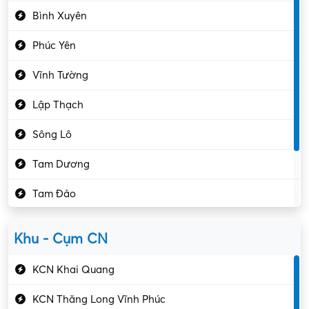
Bình Xuyên
Điều hóa
Phúc Yên
Giáo dục – Sư phạm
Vĩnh Tường
Hành chính – VP
Lập Thạch
Hóa chất
Sông Lô
Kế toán – Kiểm toán
Tam Dương
Kho vận – Thủ quỹ
Tam Đảo
Kiểm soát chất lượng
Yên Lạc
Kỹ sư cơ khí
Khu - Cụm CN
Gần Vĩnh Phúc
Kỹ sư điện
KCN Khai Quang
Kỹ thuật cao
KCN Thăng Long Vĩnh Phúc