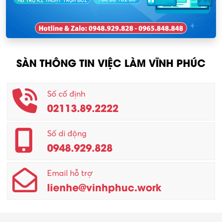
Nhân viên kinh doanh
KCN Sông Lô I
Nhân viên thu mua
KCN Tam Dương
Nông – Lâm nghiệp
SÀN THÔNG TIN VIỆC LÀM VĨNH PHÚC
Nhân viên CSKH
Phục vụ khác
Số cố định
02113.89.2222
Promotion Girl (PG)
Quản lý – Giám đốc
Số di động
0948.929.828
Quản lý chất lượng – QC
Email hỗ trợ
Quản lý sản xuất
lienhe@vinhphuc.work
Quản trị kinh doanh
Sinh viên làm thêm