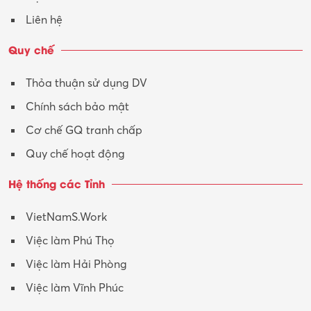
Vận hành máy phay CNC
Liên hệ
Vận tải – Lái xe
Quy chế
Xây dựng
Thỏa thuận sử dụng DV
Xuất nhập khẩu
Chính sách bảo mật
Y tế-Dược
Cơ chế GQ tranh chấp
Quy chế hoạt động
Hệ thống các Tỉnh
VietNamS.Work
Việc làm Phú Thọ
Việc làm Hải Phòng
Việc làm Vĩnh Phúc