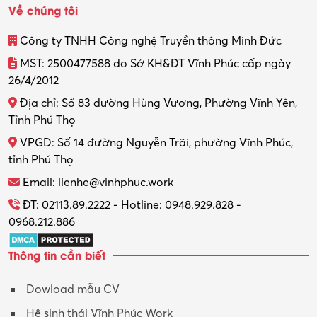
Về chúng tôi
Thiết kế
Công ty TNHH Công nghệ Truyền thông Minh Đức
Thiết kế đồ họa
MST: 2500477588 do Sở KH&ĐT Vĩnh Phúc cấp ngày
26/4/2012
Thiết kế nội thất
Địa chỉ: Số 83 đường Hùng Vương, Phường Vĩnh Yên,
Thợ máy – Ô tô – Xe máy
Tỉnh Phú Thọ
VPGD: Số 14 đường Nguyễn Trãi, phường Vĩnh Phúc,
Thực tập
tỉnh Phú Thọ
Thương mại điện tử
Email: lienhe@vinhphuc.work
Tổ chức sự kiện – Quà tặng
ĐT: 02113.89.2222 - Hotline: 0948.929.828 -
0968.212.886
Trợ lý
Thông tin cần biết
Tư vấn
Dowload mẫu CV
Tư vấn – Kiến trúc
Hệ sinh thái Vĩnh Phúc Work