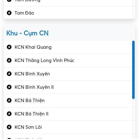
Kho vận – Thủ quỹ
Tam Đảo
Kiểm soát chất lượng
Yên Lạc
Kỹ sư cơ khí
Khu - Cụm CN
Gần Vĩnh Phúc
Kỹ sư điện
KCN Khai Quang
Kỹ thuật cao
KCN Thăng Long Vĩnh Phúc
Kỹ thuật mạng – IT
KCN Bình Xuyên
Làm bán thời gian
KCN Bình Xuyên II
Lao động phổ thông
KCN Bá Thiện
Lập trình – Phát triển
KCN Bá Thiện II
Luật – Công chứng
KCN Sơn Lôi
Marketing – PR