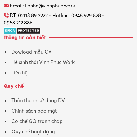
Thương mại điện tử
Email: lienhe@vinhphuc.work
Tổ chức sự kiện – Quà tặng
ĐT: 02113.89.2222 - Hotline: 0948.929.828 -
0968.212.886
Trợ lý
Thông tin cần biết
Tư vấn
Dowload mẫu CV
Tư vấn – Kiến trúc
Hệ sinh thái Vĩnh Phúc Work
Vận hành máy phay CNC
Liên hệ
Vận tải – Lái xe
Quy chế
Xây dựng
Thỏa thuận sử dụng DV
Xuất nhập khẩu
Chính sách bảo mật
Y tế-Dược
Cơ chế GQ tranh chấp
Quy chế hoạt động