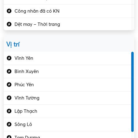
Công nhân đã có KN
Dệt may – Thời trang
Dịch vụ giải trí
Vị trí
Du lịch – Nhà hàng
Vĩnh Yên
Điện tử – Điện lạnh
Bình Xuyên
Điều hóa
Phúc Yên
Giáo dục – Sư phạm
Vĩnh Tường
Hành chính – VP
Lập Thạch
Hóa chất
Sông Lô
Kế toán – Kiểm toán
Tam Dương