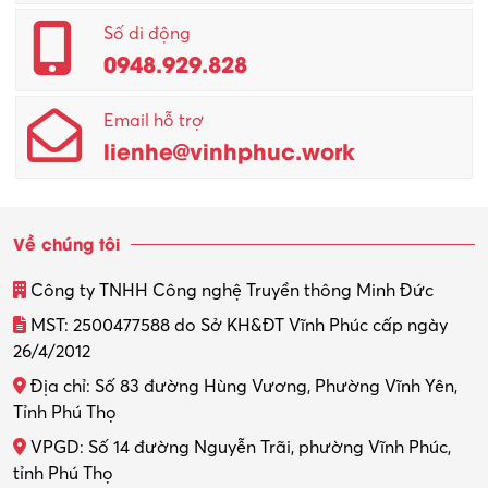
Quản lý – Giám đốc
Số di động
0948.929.828
Quản lý chất lượng – QC
Email hỗ trợ
Quản lý sản xuất
lienhe@vinhphuc.work
Quản trị kinh doanh
Sinh viên làm thêm
Về chúng tôi
Thiết kế
Công ty TNHH Công nghệ Truyền thông Minh Đức
Thiết kế đồ họa
MST: 2500477588 do Sở KH&ĐT Vĩnh Phúc cấp ngày
26/4/2012
Thiết kế nội thất
Địa chỉ: Số 83 đường Hùng Vương, Phường Vĩnh Yên,
Thợ máy – Ô tô – Xe máy
Tỉnh Phú Thọ
VPGD: Số 14 đường Nguyễn Trãi, phường Vĩnh Phúc,
Thực tập
tỉnh Phú Thọ