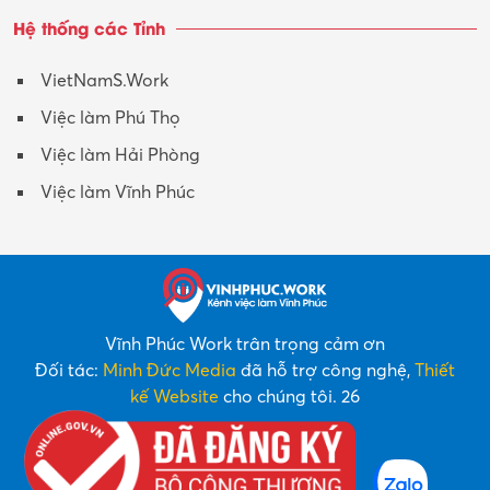
Hệ thống các Tỉnh
VietNamS.Work
Việc làm Phú Thọ
Việc làm Hải Phòng
Việc làm Vĩnh Phúc
Vĩnh Phúc Work trân trọng cảm ơn
Đối tác:
Minh Đức Media
đã hỗ trợ công nghệ,
Thiết
kế Website
cho chúng tôi. 26