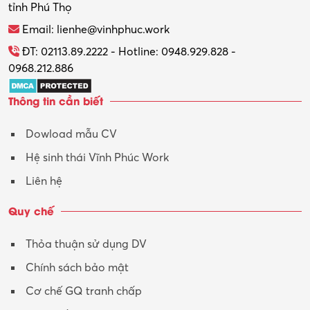
tỉnh Phú Thọ
Thương mại điện tử
Email: lienhe@vinhphuc.work
Tổ chức sự kiện – Quà tặng
ĐT: 02113.89.2222 - Hotline: 0948.929.828 -
0968.212.886
Trợ lý
Thông tin cần biết
Tư vấn
Dowload mẫu CV
Tư vấn – Kiến trúc
Hệ sinh thái Vĩnh Phúc Work
Vận hành máy phay CNC
Liên hệ
Vận tải – Lái xe
Quy chế
Xây dựng
Thỏa thuận sử dụng DV
Xuất nhập khẩu
Chính sách bảo mật
Y tế-Dược
Cơ chế GQ tranh chấp