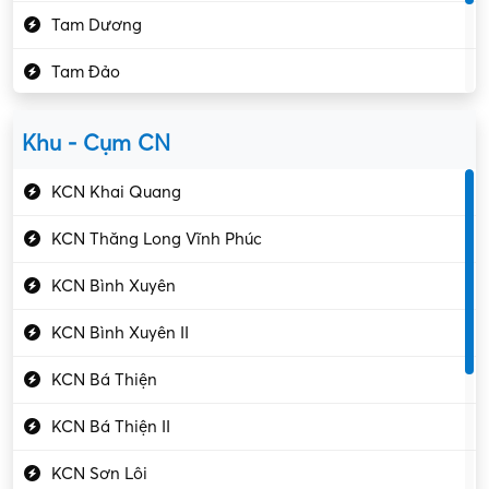
Tam Dương
Kho vận – Thủ quỹ
Tam Đảo
Kiểm soát chất lượng
Yên Lạc
Kỹ sư cơ khí
Khu - Cụm CN
Gần Vĩnh Phúc
Kỹ sư điện
KCN Khai Quang
Kỹ thuật cao
KCN Thăng Long Vĩnh Phúc
Kỹ thuật mạng – IT
KCN Bình Xuyên
Làm bán thời gian
KCN Bình Xuyên II
Lao động phổ thông
KCN Bá Thiện
Lập trình – Phát triển
KCN Bá Thiện II
Luật – Công chứng
KCN Sơn Lôi