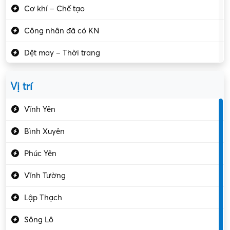
Cơ khí – Chế tạo
Công nhân đã có KN
Dệt may – Thời trang
Dịch vụ giải trí
Vị trí
Du lịch – Nhà hàng
Vĩnh Yên
Điện tử – Điện lạnh
Bình Xuyên
Điều hóa
Phúc Yên
Giáo dục – Sư phạm
Vĩnh Tường
Hành chính – VP
Lập Thạch
Hóa chất
Sông Lô
Kế toán – Kiểm toán