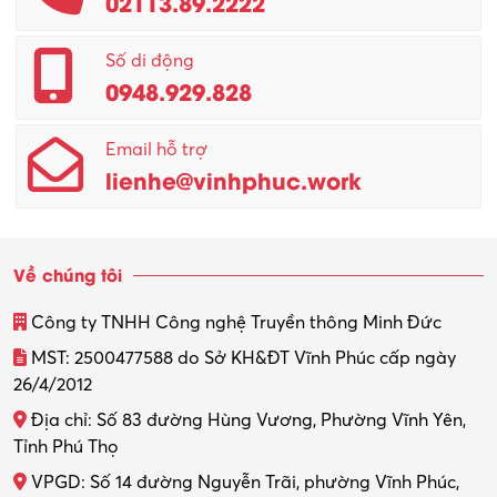
02113.89.2222
Promotion Girl (PG)
Quản lý – Giám đốc
Số di động
0948.929.828
Quản lý chất lượng – QC
Email hỗ trợ
Quản lý sản xuất
lienhe@vinhphuc.work
Quản trị kinh doanh
Sinh viên làm thêm
Về chúng tôi
Thiết kế
Công ty TNHH Công nghệ Truyền thông Minh Đức
Thiết kế đồ họa
MST: 2500477588 do Sở KH&ĐT Vĩnh Phúc cấp ngày
26/4/2012
Thiết kế nội thất
Địa chỉ: Số 83 đường Hùng Vương, Phường Vĩnh Yên,
Thợ máy – Ô tô – Xe máy
Tỉnh Phú Thọ
VPGD: Số 14 đường Nguyễn Trãi, phường Vĩnh Phúc,
Thực tập