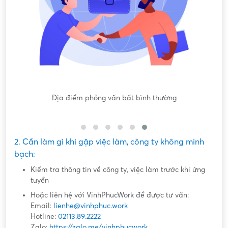
Nội dung mô tả công việc sơ sài, không đồng nhất với công
việc thực tế
2. Cần làm gì khi gặp việc làm, công ty không minh
bạch:
Kiểm tra thông tin về công ty, việc làm trước khi ứng
tuyển
Hoặc liên hệ với VinhPhucWork để được tư vấn:
Email:
lienhe@vinhphuc.work
Hotline:
02113.89.2222
Zalo:
https://zalo.me/vinhphucwork