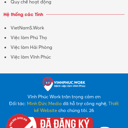
Quy chế hoạt động
Hệ thống các Tỉnh
VietNamS.Work
Việc làm Phú Thọ
Việc làm Hải Phòng
Việc làm Vĩnh Phúc
Vĩnh Phúc Work trân trọng cảm ơn
Đối tác:
Minh Đức Media
đã hỗ trợ công nghệ,
Thiết
kế Website
cho chúng tôi. 26