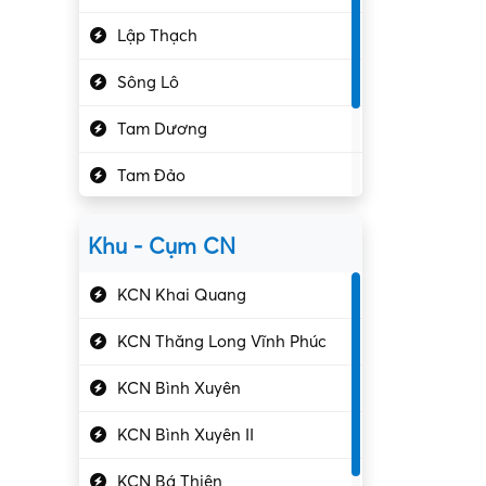
Hành chính – VP
Lập Thạch
Hóa chất
Sông Lô
Kế toán – Kiểm toán
Tam Dương
Kho vận – Thủ quỹ
Tam Đảo
Kiểm soát chất lượng
Yên Lạc
Kỹ sư cơ khí
Khu - Cụm CN
Gần Vĩnh Phúc
Kỹ sư điện
KCN Khai Quang
Kỹ thuật cao
KCN Thăng Long Vĩnh Phúc
Kỹ thuật mạng – IT
KCN Bình Xuyên
Làm bán thời gian
KCN Bình Xuyên II
Lao động phổ thông
KCN Bá Thiện