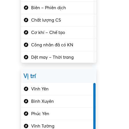
Biên – Phiên dịch
Chất lượng CS
Cơ khí – Chế tạo
Công nhân đã có KN
Dệt may – Thời trang
Dịch vụ giải trí
Vị trí
Du lịch – Nhà hàng
Vĩnh Yên
Điện tử – Điện lạnh
Bình Xuyên
Điều hóa
Phúc Yên
Giáo dục – Sư phạm
Vĩnh Tường