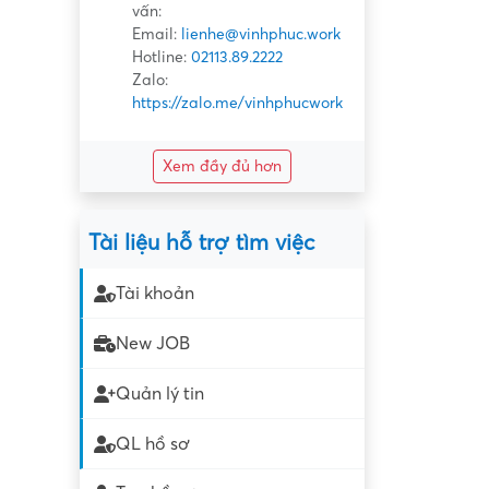
vấn:
Email:
lienhe@vinhphuc.work
Hotline:
02113.89.2222
Zalo:
https://zalo.me/vinhphucwork
Xem đầy đủ hơn
Tài liệu hỗ trợ tìm việc
Tài khoản
New JOB
Quản lý tin
QL hồ sơ