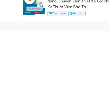
dụng Chuyên Viên Thiết Kế Graphi
Kỹ Thuật Viên Bảo Trì
Thỏa thuận
13/12/2021
ấn, phí
Yêu cầu ký kết giấy tờ không rõ
Địa điểm phỏng vấn
ràng hoặc nộp giấy tờ gốc
thường