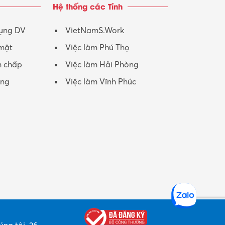
Hệ thống các Tỉnh
Nhân viên CSKH
Phục vụ khác
dụng DV
VietNamS.Work
 mật
Việc làm Phú Thọ
Promotion Girl (PG)
h chấp
Việc làm Hải Phòng
Quản lý – Giám đốc
ộng
Việc làm Vĩnh Phúc
Quản lý chất lượng – QC
Quản lý sản xuất
Quản trị kinh doanh
Sinh viên làm thêm
Thiết kế
Thiết kế đồ họa
Thiết kế nội thất