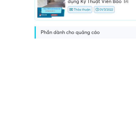
dụng Kỹ Thuật Viên Bảo Trì
Thỏa thuận
01/3/2022
Phần dành cho quảng cáo
Yêu cầu nộp phí phỏng v
giữ chỗ...