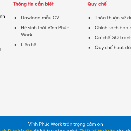
Thông tin cần biết
Quy chế
inh
Dowload mẫu CV
Thỏa thuận sử 
Hệ sinh thái Vĩnh Phúc
Chính sách bảo
Work
Cơ chế GQ tran
Liên hệ
Quy chế hoạt đ
g
Vĩnh Phúc Work trân trọng cảm ơn