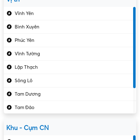
Du lịch – Nhà hàng
Vĩnh Yên
Điện tử – Điện lạnh
Bình Xuyên
Điều hóa
Phúc Yên
Giáo dục – Sư phạm
Vĩnh Tường
Hành chính – VP
Lập Thạch
Hóa chất
Sông Lô
Kế toán – Kiểm toán
Tam Dương
Kho vận – Thủ quỹ
Tam Đảo
Kiểm soát chất lượng
Yên Lạc
Kỹ sư cơ khí
Khu - Cụm CN
Gần Vĩnh Phúc