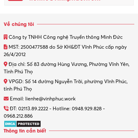
Quản trị kinh doanh
Sinh viên làm thêm
Về chúng tôi
Thiết kế
Công ty TNHH Công nghệ Truyền thông Minh Đức
Thiết kế đồ họa
MST: 2500477588 do Sở KH&ĐT Vĩnh Phúc cấp ngày
26/4/2012
Thiết kế nội thất
Địa chỉ: Số 83 đường Hùng Vương, Phường Vĩnh Yên,
Thợ máy – Ô tô – Xe máy
Tỉnh Phú Thọ
VPGD: Số 14 đường Nguyễn Trãi, phường Vĩnh Phúc,
Thực tập
tỉnh Phú Thọ
Thương mại điện tử
Email: lienhe@vinhphuc.work
Tổ chức sự kiện – Quà tặng
ĐT: 02113.89.2222 - Hotline: 0948.929.828 -
0968.212.886
Trợ lý
Thông tin cần biết
Tư vấn