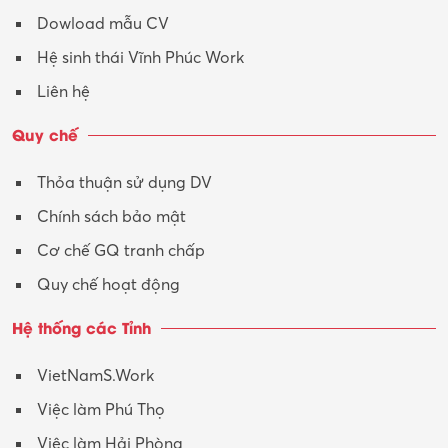
Dowload mẫu CV
Tư vấn – Kiến trúc
Hệ sinh thái Vĩnh Phúc Work
Vận hành máy phay CNC
Liên hệ
Vận tải – Lái xe
Quy chế
Xây dựng
Thỏa thuận sử dụng DV
Xuất nhập khẩu
Chính sách bảo mật
Y tế-Dược
Cơ chế GQ tranh chấp
Quy chế hoạt động
Hệ thống các Tỉnh
VietNamS.Work
Việc làm Phú Thọ
Việc làm Hải Phòng