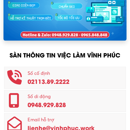
Nhân sự
KCN Lập Thạch I
Nhân viên kinh doanh
KCN Sông Lô I
Nhân viên thu mua
KCN Tam Dương
Nông – Lâm nghiệp
SÀN THÔNG TIN VIỆC LÀM VĨNH PHÚC
Nhân viên CSKH
Phục vụ khác
Số cố định
02113.89.2222
Promotion Girl (PG)
Quản lý – Giám đốc
Số di động
0948.929.828
Quản lý chất lượng – QC
Email hỗ trợ
Quản lý sản xuất
lienhe@vinhphuc.work