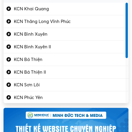
Gần Vĩnh Phúc
Kỹ sư điện
KCN Khai Quang
Kỹ thuật cao
KCN Thăng Long Vĩnh Phúc
Kỹ thuật mạng – IT
KCN Bình Xuyên
Làm bán thời gian
KCN Bình Xuyên II
Lao động phổ thông
KCN Bá Thiện
Lập trình – Phát triển
KCN Bá Thiện II
Luật – Công chứng
KCN Sơn Lôi
Marketing – PR
KCN Phúc Yên
Mỹ phẩm – Trang sức
Khu CN Đồng Sóc
Ngân hàng
KCN Chấn Hưng