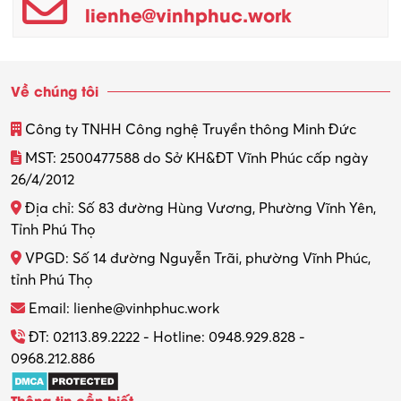
lienhe@vinhphuc.work
Quản trị kinh doanh
Sinh viên làm thêm
Về chúng tôi
Thiết kế
Công ty TNHH Công nghệ Truyền thông Minh Đức
Thiết kế đồ họa
MST: 2500477588 do Sở KH&ĐT Vĩnh Phúc cấp ngày
26/4/2012
Thiết kế nội thất
Địa chỉ: Số 83 đường Hùng Vương, Phường Vĩnh Yên,
Thợ máy – Ô tô – Xe máy
Tỉnh Phú Thọ
VPGD: Số 14 đường Nguyễn Trãi, phường Vĩnh Phúc,
Thực tập
tỉnh Phú Thọ
Thương mại điện tử
Email: lienhe@vinhphuc.work
Tổ chức sự kiện – Quà tặng
ĐT: 02113.89.2222 - Hotline: 0948.929.828 -
0968.212.886
Trợ lý
Thông tin cần biết