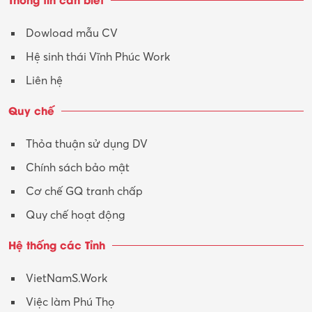
Tư vấn
Dowload mẫu CV
Tư vấn – Kiến trúc
Hệ sinh thái Vĩnh Phúc Work
Vận hành máy phay CNC
Liên hệ
Vận tải – Lái xe
Quy chế
Xây dựng
Thỏa thuận sử dụng DV
Xuất nhập khẩu
Chính sách bảo mật
Y tế-Dược
Cơ chế GQ tranh chấp
Quy chế hoạt động
Hệ thống các Tỉnh
VietNamS.Work
Việc làm Phú Thọ