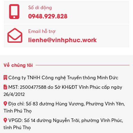
Quản lý – Giám đốc
Số di động
0948.929.828
Quản lý chất lượng – QC
Email hỗ trợ
Quản lý sản xuất
lienhe@vinhphuc.work
Quản trị kinh doanh
Sinh viên làm thêm
Về chúng tôi
Thiết kế
Công ty TNHH Công nghệ Truyền thông Minh Đức
Thiết kế đồ họa
MST: 2500477588 do Sở KH&ĐT Vĩnh Phúc cấp ngày
26/4/2012
Thiết kế nội thất
Địa chỉ: Số 83 đường Hùng Vương, Phường Vĩnh Yên,
Thợ máy – Ô tô – Xe máy
Tỉnh Phú Thọ
VPGD: Số 14 đường Nguyễn Trãi, phường Vĩnh Phúc,
Thực tập
tỉnh Phú Thọ