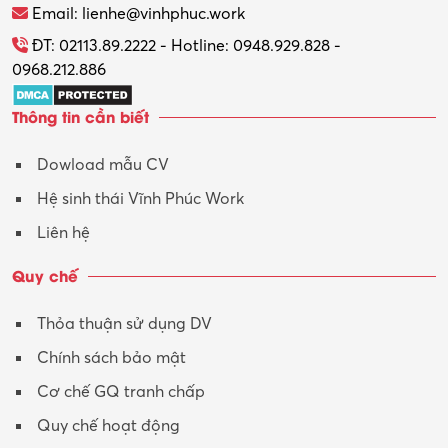
Thương mại điện tử
Email: lienhe@vinhphuc.work
Tổ chức sự kiện – Quà tặng
ĐT: 02113.89.2222 - Hotline: 0948.929.828 -
0968.212.886
Trợ lý
Thông tin cần biết
Tư vấn
Dowload mẫu CV
Tư vấn – Kiến trúc
Hệ sinh thái Vĩnh Phúc Work
Vận hành máy phay CNC
Liên hệ
Vận tải – Lái xe
Quy chế
Xây dựng
Thỏa thuận sử dụng DV
Xuất nhập khẩu
Chính sách bảo mật
Y tế-Dược
Cơ chế GQ tranh chấp
Quy chế hoạt động