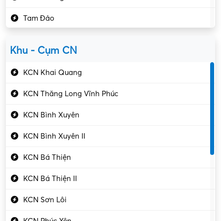
Kho vận – Thủ quỹ
Tam Đảo
Kiểm soát chất lượng
Yên Lạc
Kỹ sư cơ khí
Khu - Cụm CN
Gần Vĩnh Phúc
Kỹ sư điện
KCN Khai Quang
Kỹ thuật cao
KCN Thăng Long Vĩnh Phúc
Kỹ thuật mạng – IT
KCN Bình Xuyên
Làm bán thời gian
KCN Bình Xuyên II
Lao động phổ thông
KCN Bá Thiện
Lập trình – Phát triển
KCN Bá Thiện II
Luật – Công chứng
KCN Sơn Lôi
Marketing – PR
KCN Phúc Yên