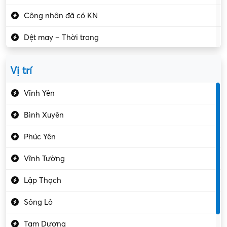
Công nhân đã có KN
Dệt may – Thời trang
Dịch vụ giải trí
Vị trí
Du lịch – Nhà hàng
Vĩnh Yên
Điện tử – Điện lạnh
Bình Xuyên
Điều hóa
Phúc Yên
Giáo dục – Sư phạm
Vĩnh Tường
Hành chính – VP
Lập Thạch
Hóa chất
Sông Lô
Kế toán – Kiểm toán
Tam Dương