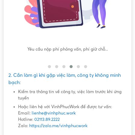
Yêu cầu nộp phí phỏng vấn, phí giữ chỗ...
Yê
2. Cần làm gì khi gặp việc làm, công ty không minh
bạch:
Kiểm tra thông tin về công ty, việc làm trước khi ứng
tuyển
Hoặc liên hệ với VinhPhucWork để được tư vấn:
Email:
lienhe@vinhphuc.work
Hotline:
02113.89.2222
Zalo:
https://zalo.me/vinhphucwork