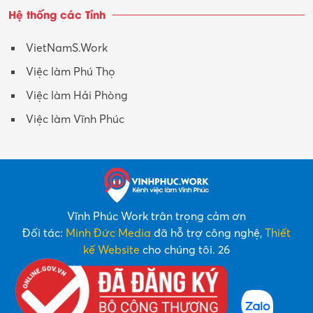
Hệ thống các Tỉnh
VietNamS.Work
Việc làm Phú Thọ
Việc làm Hải Phòng
Việc làm Vĩnh Phúc
Vĩnh Phúc Work trân trọng cảm ơn
Đối tác:
Minh Đức Media
đã hỗ trợ công nghệ,
Thiết
kế Website
cho chúng tôi. 26