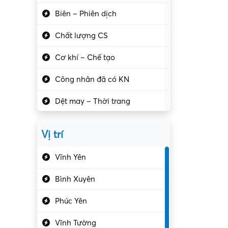
Biên – Phiên dịch
Chất lượng CS
Cơ khí – Chế tạo
Công nhân đã có KN
Dệt may – Thời trang
Dịch vụ giải trí
Vị trí
Du lịch – Nhà hàng
Vĩnh Yên
Điện tử – Điện lạnh
Bình Xuyên
Điều hóa
Phúc Yên
Giáo dục – Sư phạm
Vĩnh Tường