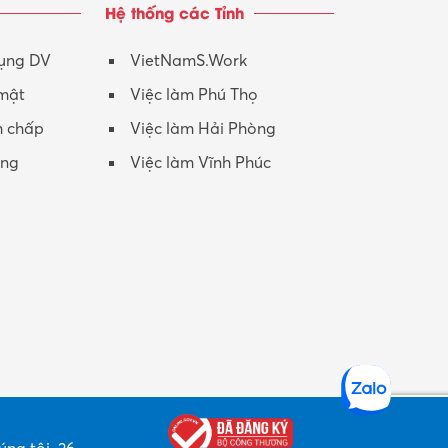
Hệ thống các Tỉnh
Nhân viên CSKH
Phục vụ khác
dụng DV
VietNamS.Work
 mật
Việc làm Phú Thọ
Promotion Girl (PG)
h chấp
Việc làm Hải Phòng
Quản lý – Giám đốc
ộng
Việc làm Vĩnh Phúc
Quản lý chất lượng – QC
Quản lý sản xuất
Quản trị kinh doanh
Sinh viên làm thêm
Thiết kế
Thiết kế đồ họa
Thiết kế nội thất