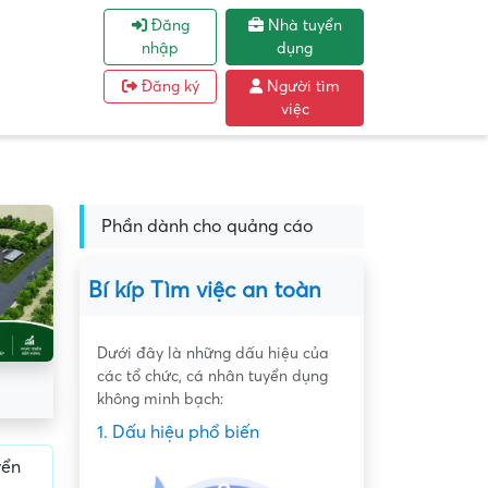
Đăng
Nhà tuyển
nhập
dụng
Đăng ký
Người tìm
việc
Phần dành cho quảng cáo
Bí kíp Tìm việc an toàn
Dưới đây là những dấu hiệu của
các tổ chức, cá nhân tuyển dụng
không minh bạch:
1. Dấu hiệu phổ biến
yển