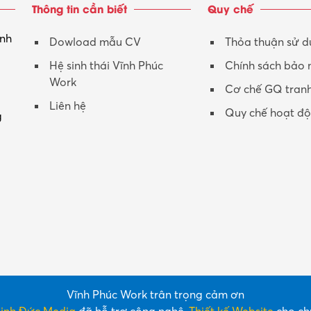
Thông tin cần biết
Quy chế
inh
Dowload mẫu CV
Thỏa thuận sử 
Hệ sinh thái Vĩnh Phúc
Chính sách bảo
Work
Cơ chế GQ tran
Liên hệ
Quy chế hoạt đ
g
Vĩnh Phúc Work trân trọng cảm ơn