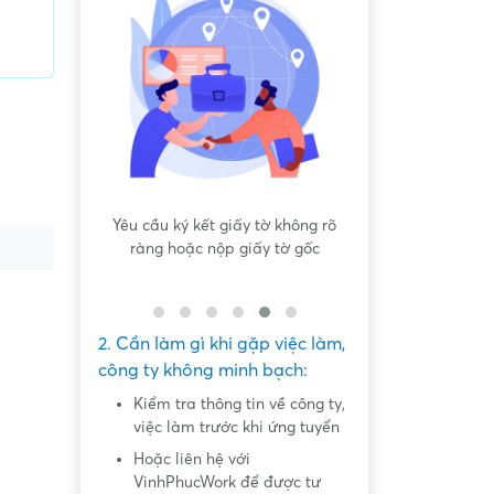
tờ không rõ
Địa điểm phỏng vấn bất bình
Nội dung mô tả cô
y tờ gốc
thường
không đồng nhất
thực
2. Cần làm gì khi gặp việc làm,
công ty không minh bạch:
Kiểm tra thông tin về công ty,
việc làm trước khi ứng tuyển
Hoặc liên hệ với
VinhPhucWork để được tư