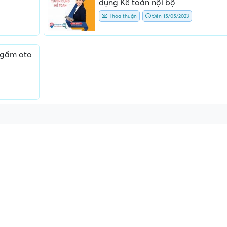
dụng Kế toán nội bộ
Thỏa thuận
Đến 15/05/2023
 gầm oto
ền, làm
Yêu cầu nộp phí phỏng vấn, phí
Yêu cầu ký kết giấy 
giữ chỗ...
ràng hoặc nộp giấ