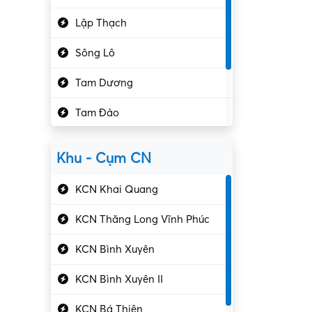
Hành chính – VP
Lập Thạch
Hóa chất
Sông Lô
Kế toán – Kiểm toán
Tam Dương
Kho vận – Thủ quỹ
Tam Đảo
Kiểm soát chất lượng
Yên Lạc
Kỹ sư cơ khí
Khu - Cụm CN
Gần Vĩnh Phúc
Kỹ sư điện
KCN Khai Quang
Kỹ thuật cao
KCN Thăng Long Vĩnh Phúc
Kỹ thuật mạng – IT
KCN Bình Xuyên
Làm bán thời gian
KCN Bình Xuyên II
Lao động phổ thông
KCN Bá Thiện