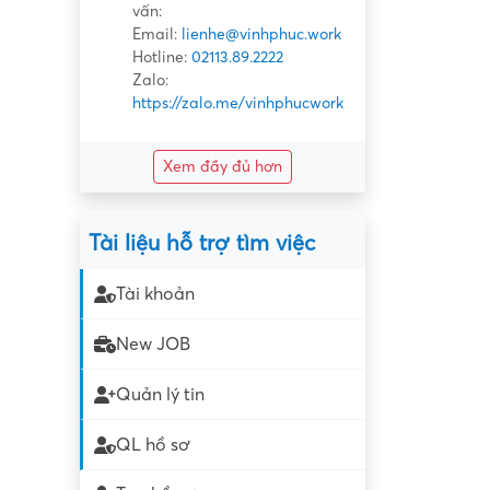
vấn:
Email:
lienhe@vinhphuc.work
Hotline:
02113.89.2222
Zalo:
https://zalo.me/vinhphucwork
Xem đầy đủ hơn
Tài liệu hỗ trợ tìm việc
Tài khoản
New JOB
Quản lý tin
QL hồ sơ