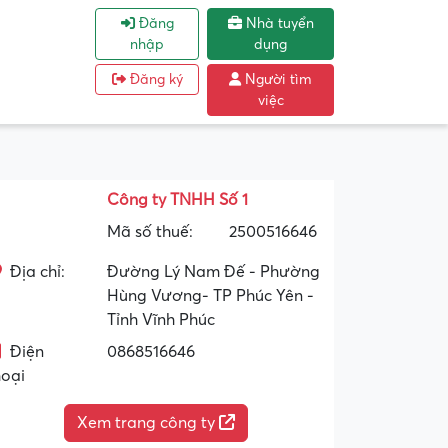
Đăng
Nhà tuyển
nhập
dụng
Đăng ký
Người tìm
việc
Công ty TNHH Số 1
Mã số thuế:
2500516646
Địa chỉ:
Đường Lý Nam Đế - Phường
Hùng Vương- TP Phúc Yên -
Tỉnh Vĩnh Phúc
Điện
0868516646
hoại
Xem trang công ty