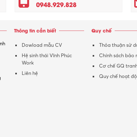
0948.929.828
Thông tin cần biết
Quy chế
inh
Dowload mẫu CV
Thỏa thuận sử 
Hệ sinh thái Vĩnh Phúc
Chính sách bảo
Work
Cơ chế GQ tran
Liên hệ
Quy chế hoạt đ
g