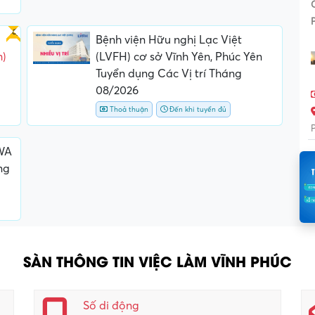
Gấp
Bệnh viện Hữu nghị Lạc Việt
m)
(LVFH) cơ sở Vĩnh Yên, Phúc Yên
Tuyển dụng Các Vị trí Tháng
08/2026
Thoả thuận
Đến khi tuyển đủ
WA
ng
SÀN THÔNG TIN VIỆC LÀM VĨNH PHÚC
Số di động