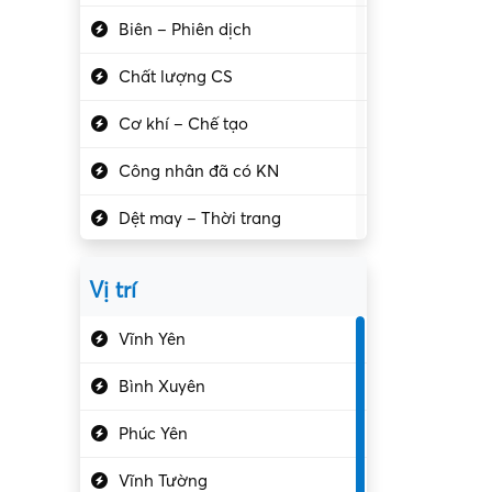
Biên – Phiên dịch
Chất lượng CS
Cơ khí – Chế tạo
Công nhân đã có KN
Dệt may – Thời trang
Dịch vụ giải trí
Vị trí
Du lịch – Nhà hàng
Vĩnh Yên
Điện tử – Điện lạnh
Bình Xuyên
Điều hóa
Phúc Yên
Giáo dục – Sư phạm
Vĩnh Tường