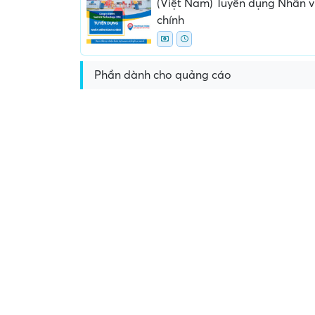
(Việt Nam) Tuyển dụng Nhân 
chính
Phần dành cho quảng cáo
Yêu cầu nộp phí phỏng v
giữ chỗ...