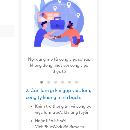
 bất bình
Nội dung mô tả công việc sơ sài,
Hứa hẹn "việc nh
không đồng nhất với công việc
dàng lấy ti
thực tế
2. Cần làm gì khi gặp việc làm,
công ty không minh bạch:
Kiểm tra thông tin về công ty,
việc làm trước khi ứng tuyển
Hoặc liên hệ với
VinhPhucWork để được tư