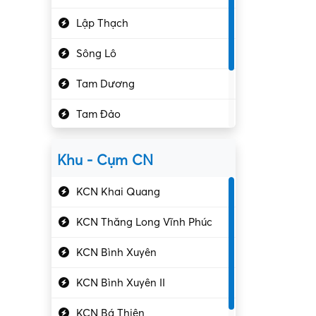
Hành chính – VP
Lập Thạch
Hóa chất
Sông Lô
Kế toán – Kiểm toán
Tam Dương
Kho vận – Thủ quỹ
Tam Đảo
Kiểm soát chất lượng
Yên Lạc
Kỹ sư cơ khí
Khu - Cụm CN
Gần Vĩnh Phúc
Kỹ sư điện
KCN Khai Quang
Kỹ thuật cao
KCN Thăng Long Vĩnh Phúc
Kỹ thuật mạng – IT
KCN Bình Xuyên
Làm bán thời gian
KCN Bình Xuyên II
Lao động phổ thông
KCN Bá Thiện