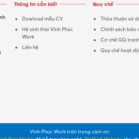
Thông tin cần biết
Quy chế
inh
Dowload mẫu CV
Thỏa thuận sử 
Hệ sinh thái Vĩnh Phúc
Chính sách bảo
Work
Cơ chế GQ tran
Liên hệ
Quy chế hoạt đ
g
Vĩnh Phúc Work trân trọng cảm ơn