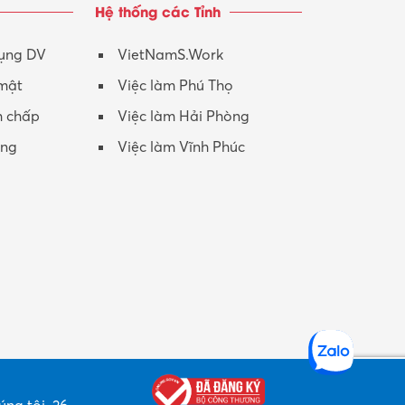
Hệ thống các Tỉnh
Nhân viên CSKH
Phục vụ khác
dụng DV
VietNamS.Work
 mật
Việc làm Phú Thọ
Promotion Girl (PG)
h chấp
Việc làm Hải Phòng
Quản lý – Giám đốc
ộng
Việc làm Vĩnh Phúc
Quản lý chất lượng – QC
Quản lý sản xuất
Quản trị kinh doanh
Sinh viên làm thêm
Thiết kế
Thiết kế đồ họa
Thiết kế nội thất