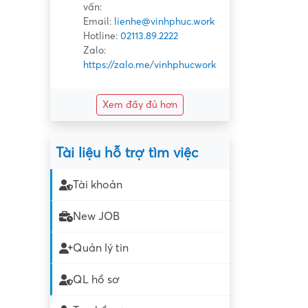
vấn:
Email:
lienhe@vinhphuc.work
Hotline:
02113.89.2222
Zalo:
https://zalo.me/vinhphucwork
Xem đầy đủ hơn
Tài liệu hỗ trợ tìm việc
Tài khoản
New JOB
Quản lý tin
QL hồ sơ