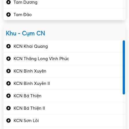
Tam Dương
Kho vận – Thủ quỹ
Tam Đảo
Kiểm soát chất lượng
Yên Lạc
Kỹ sư cơ khí
Khu - Cụm CN
Gần Vĩnh Phúc
Kỹ sư điện
KCN Khai Quang
Kỹ thuật cao
KCN Thăng Long Vĩnh Phúc
Kỹ thuật mạng – IT
KCN Bình Xuyên
Làm bán thời gian
KCN Bình Xuyên II
Lao động phổ thông
KCN Bá Thiện
Lập trình – Phát triển
KCN Bá Thiện II
Luật – Công chứng
KCN Sơn Lôi