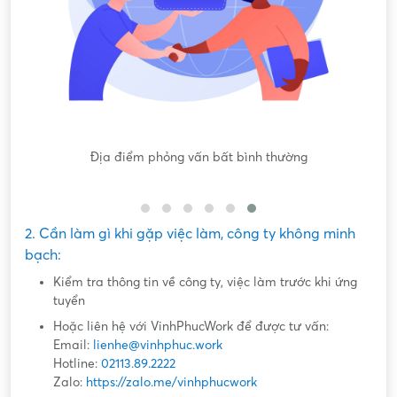
gốc
Địa điểm phỏng vấn bất bình thường
Nộ
2. Cần làm gì khi gặp việc làm, công ty không minh
bạch:
Kiểm tra thông tin về công ty, việc làm trước khi ứng
tuyển
Hoặc liên hệ với VinhPhucWork để được tư vấn:
Email:
lienhe@vinhphuc.work
Hotline:
02113.89.2222
Zalo:
https://zalo.me/vinhphucwork