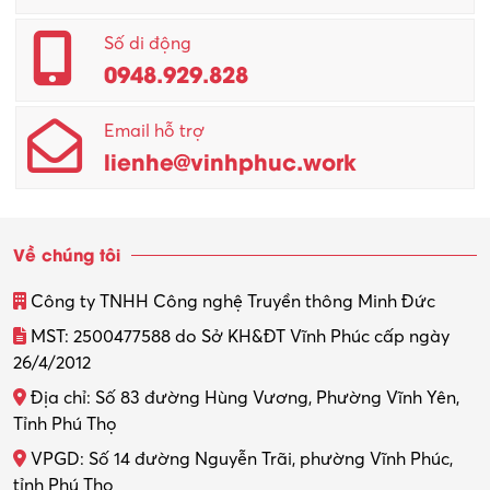
Quản lý – Giám đốc
Số di động
0948.929.828
Quản lý chất lượng – QC
Email hỗ trợ
Quản lý sản xuất
lienhe@vinhphuc.work
Quản trị kinh doanh
Sinh viên làm thêm
Về chúng tôi
Thiết kế
Công ty TNHH Công nghệ Truyền thông Minh Đức
Thiết kế đồ họa
MST: 2500477588 do Sở KH&ĐT Vĩnh Phúc cấp ngày
26/4/2012
Thiết kế nội thất
Địa chỉ: Số 83 đường Hùng Vương, Phường Vĩnh Yên,
Thợ máy – Ô tô – Xe máy
Tỉnh Phú Thọ
VPGD: Số 14 đường Nguyễn Trãi, phường Vĩnh Phúc,
Thực tập
tỉnh Phú Thọ