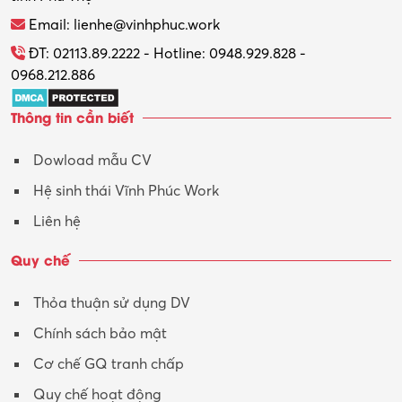
Thương mại điện tử
Email: lienhe@vinhphuc.work
Tổ chức sự kiện – Quà tặng
ĐT: 02113.89.2222 - Hotline: 0948.929.828 -
0968.212.886
Trợ lý
Thông tin cần biết
Tư vấn
Dowload mẫu CV
Tư vấn – Kiến trúc
Hệ sinh thái Vĩnh Phúc Work
Vận hành máy phay CNC
Liên hệ
Vận tải – Lái xe
Quy chế
Xây dựng
Thỏa thuận sử dụng DV
Xuất nhập khẩu
Chính sách bảo mật
Y tế-Dược
Cơ chế GQ tranh chấp
Quy chế hoạt động