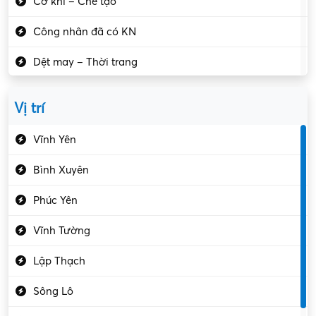
Cơ khí – Chế tạo
Công nhân đã có KN
Dệt may – Thời trang
Dịch vụ giải trí
Vị trí
Du lịch – Nhà hàng
Vĩnh Yên
Điện tử – Điện lạnh
Bình Xuyên
Điều hóa
Phúc Yên
Giáo dục – Sư phạm
Vĩnh Tường
Hành chính – VP
Lập Thạch
Hóa chất
Sông Lô
Kế toán – Kiểm toán