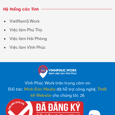
Hệ thống các Tỉnh
VietNamS.Work
Việc làm Phú Thọ
Việc làm Hải Phòng
Việc làm Vĩnh Phúc
Vĩnh Phúc Work trân trọng cảm ơn
Đối tác:
Minh Đức Media
đã hỗ trợ công nghệ,
Thiết
kế Website
cho chúng tôi. 26