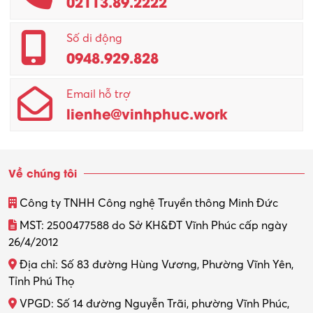
02113.89.2222
Promotion Girl (PG)
Quản lý – Giám đốc
Số di động
0948.929.828
Quản lý chất lượng – QC
Email hỗ trợ
Quản lý sản xuất
lienhe@vinhphuc.work
Quản trị kinh doanh
Sinh viên làm thêm
Về chúng tôi
Thiết kế
Công ty TNHH Công nghệ Truyền thông Minh Đức
Thiết kế đồ họa
MST: 2500477588 do Sở KH&ĐT Vĩnh Phúc cấp ngày
26/4/2012
Thiết kế nội thất
Địa chỉ: Số 83 đường Hùng Vương, Phường Vĩnh Yên,
Thợ máy – Ô tô – Xe máy
Tỉnh Phú Thọ
VPGD: Số 14 đường Nguyễn Trãi, phường Vĩnh Phúc,
Thực tập