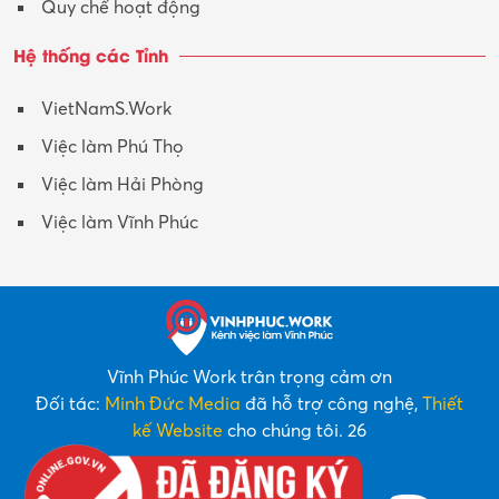
Quy chế hoạt động
Hệ thống các Tỉnh
VietNamS.Work
Việc làm Phú Thọ
Việc làm Hải Phòng
Việc làm Vĩnh Phúc
Vĩnh Phúc Work trân trọng cảm ơn
Đối tác:
Minh Đức Media
đã hỗ trợ công nghệ,
Thiết
kế Website
cho chúng tôi. 26