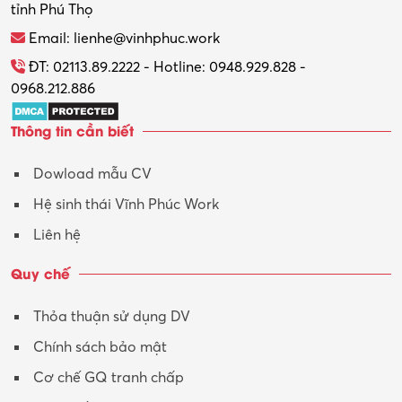
tỉnh Phú Thọ
Thương mại điện tử
Email: lienhe@vinhphuc.work
Tổ chức sự kiện – Quà tặng
ĐT: 02113.89.2222 - Hotline: 0948.929.828 -
0968.212.886
Trợ lý
Thông tin cần biết
Tư vấn
Dowload mẫu CV
Tư vấn – Kiến trúc
Hệ sinh thái Vĩnh Phúc Work
Vận hành máy phay CNC
Liên hệ
Vận tải – Lái xe
Quy chế
Xây dựng
Thỏa thuận sử dụng DV
Xuất nhập khẩu
Chính sách bảo mật
Y tế-Dược
Cơ chế GQ tranh chấp