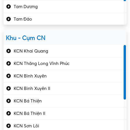
Tam Dương
Kho vận – Thủ quỹ
Tam Đảo
Kiểm soát chất lượng
Yên Lạc
Kỹ sư cơ khí
Khu - Cụm CN
Gần Vĩnh Phúc
Kỹ sư điện
KCN Khai Quang
Kỹ thuật cao
KCN Thăng Long Vĩnh Phúc
Kỹ thuật mạng – IT
KCN Bình Xuyên
Làm bán thời gian
KCN Bình Xuyên II
Lao động phổ thông
KCN Bá Thiện
Lập trình – Phát triển
KCN Bá Thiện II
Luật – Công chứng
KCN Sơn Lôi