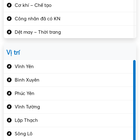
Cơ khí – Chế tạo
Công nhân đã có KN
Dệt may – Thời trang
Dịch vụ giải trí
Vị trí
Du lịch – Nhà hàng
Vĩnh Yên
Điện tử – Điện lạnh
Bình Xuyên
Điều hóa
Phúc Yên
Giáo dục – Sư phạm
Vĩnh Tường
Hành chính – VP
Lập Thạch
Hóa chất
Sông Lô
Kế toán – Kiểm toán